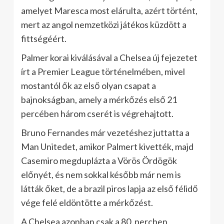
amelyet Maresca most elárulta, azért történt,
mert az angol nemzetközi játékos küzdött a
fittségéért.
Palmer korai kiválásával a Chelsea új fejezetet
írt a Premier League történelmében, mivel
mostantól ők az első olyan csapat a
bajnokságban, amely a mérkőzés első 21
percében három cserét is végrehajtott.
Bruno Fernandes már vezetéshez juttatta a
Man Unitedet, amikor Palmert kivették, majd
Casemiro megduplázta a Vörös Ördögök
előnyét, és nem sokkal később már nem is
látták őket, de a brazil piros lapja az első félidő
vége felé eldöntötte a mérkőzést.
A Chelsea azonban csak a 80. percben