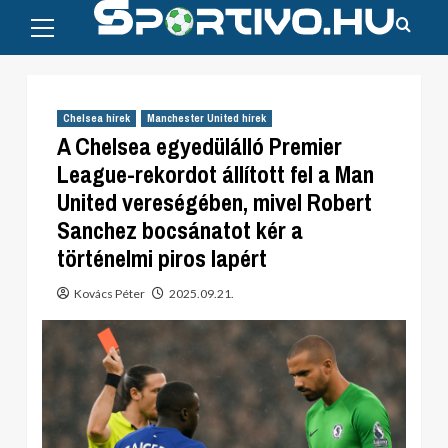
Primary
Skip
Menu
to
content
Chelsea hírek
Manchester United hírek
A Chelsea egyedülálló Premier
League-rekordot állított fel a Man
United vereségében, mivel Robert
Sanchez bocsánatot kér a
történelmi piros lapért
Kovács Péter
2025.09.21.