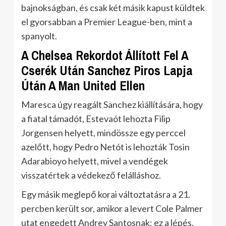
bajnokságban, és csak két másik kapust küldtek
el gyorsabban a Premier League-ben, mint a
spanyolt.
A Chelsea Rekordot Állított Fel A
Cserék Után Sanchez Piros Lapja
Útán A Man United Ellen
Maresca úgy reagált Sanchez kiállítására, hogy
a fiatal támadót, Estevaót lehozta Filip
Jorgensen helyett, mindössze egy perccel
azelőtt, hogy Pedro Netót is lehozták Tosin
Adarabioyo helyett, mivel a vendégek
visszatértek a védekező felálláshoz.
Egy másik meglepő korai változtatásra a 21.
percben került sor, amikor a levert Cole Palmer
utat engedett Andrey Santosnak; ez a lépés,