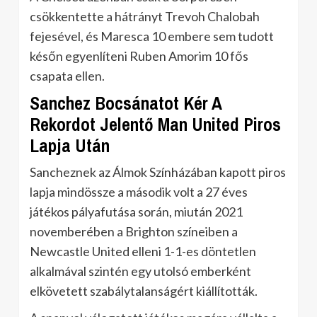
csökkentette a hátrányt Trevoh Chalobah
fejesével, és Maresca 10 embere sem tudott
későn egyenlíteni Ruben Amorim 10 fős
csapata ellen.
Sanchez Bocsánatot Kér A
Rekordot Jelentő Man United Piros
Lapja Után
Sancheznek az Álmok Színházában kapott piros
lapja mindössze a második volt a 27 éves
játékos pályafutása során, miután 2021
novemberében a Brighton színeiben a
Newcastle United elleni 1-1-es döntetlen
alkalmával szintén egy utolsó emberként
elkövetett szabálytalanságért kiállították.