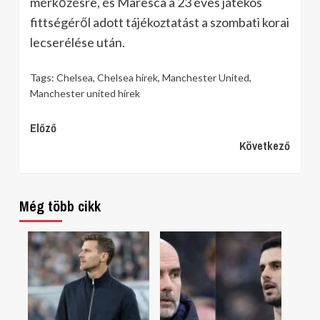
mérkőzésre, és Maresca a 23 éves játékos
fittségéről adott tájékoztatást a szombati korai
lecserélése után.
Tags:
Chelsea
,
Chelsea hírek
,
Manchester United
,
Manchester united hírek
Continue
Előző
Következő
Reading
Még több cikk