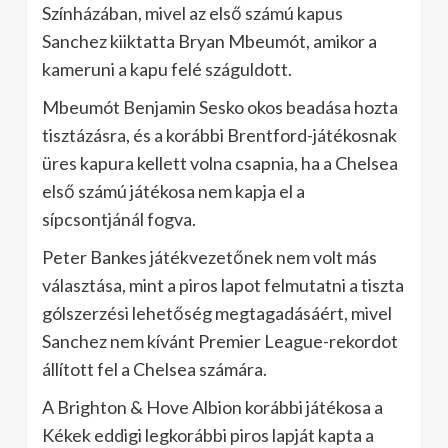
Színházában, mivel az első számú kapus
Sanchez kiiktatta Bryan Mbeumót, amikor a
kameruni a kapu felé száguldott.
Mbeumót Benjamin Sesko okos beadása hozta
tisztázásra, és a korábbi Brentford-játékosnak
üres kapura kellett volna csapnia, ha a Chelsea
első számú játékosa nem kapja el a
sípcsontjánál fogva.
Peter Bankes játékvezetőnek nem volt más
választása, mint a piros lapot felmutatni a tiszta
gólszerzési lehetőség megtagadásáért, mivel
Sanchez nem kívánt Premier League-rekordot
állított fel a Chelsea számára.
A Brighton & Hove Albion korábbi játékosa a
Kékek eddigi legkorábbi piros lapját kapta a