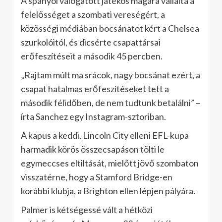
A spanyol válogatott játékos magára vállalta a
felelősséget a szombati vereségért, a
közösségi médiában bocsánatot kért a Chelsea
szurkolóitól, és dicsérte csapattársai
erőfeszítéseit a második 45 percben.
„Rajtam múlt ma srácok, nagy bocsánat ezért, a
csapat hatalmas erőfeszítéseket tett a
második félidőben, de nem tudtunk betalálni” –
írta Sanchez egy Instagram-sztoriban.
A kapus a keddi, Lincoln City elleni EFL-kupa
harmadik körös összecsapáson tölti le
egymeccses eltiltását, mielőtt jövő szombaton
visszatérne, hogy a Stamford Bridge-en
korábbi klubja, a Brighton ellen lépjen pályára.
Palmer is kétségessé vált a hétközi