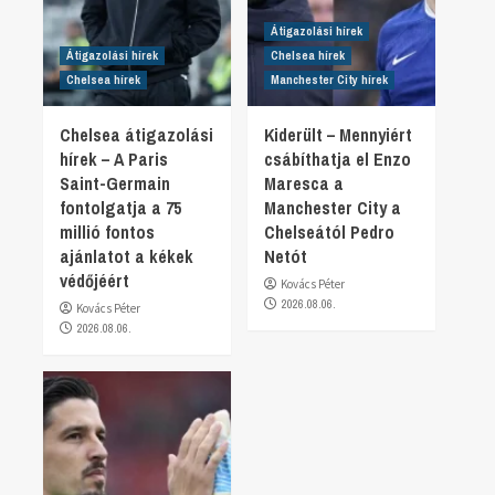
Átigazolási hírek
Átigazolási hírek
Chelsea hírek
Chelsea hírek
Manchester City hírek
Chelsea átigazolási
Kiderült – Mennyiért
hírek – A Paris
csábíthatja el Enzo
Saint-Germain
Maresca a
fontolgatja a 75
Manchester City a
millió fontos
Chelseától Pedro
ajánlatot a kékek
Netót
védőjéért
Kovács Péter
2026.08.06.
Kovács Péter
2026.08.06.