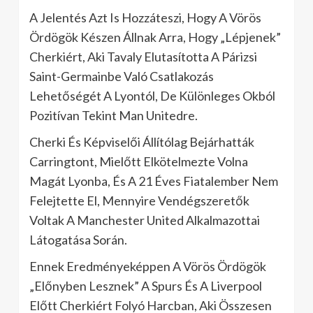
A Jelentés Azt Is Hozzáteszi, Hogy A Vörös
Ördögök Készen Állnak Arra, Hogy „Lépjenek”
Cherkiért, Aki Tavaly Elutasította A Párizsi
Saint-Germainbe Való Csatlakozás
Lehetőségét A Lyontól, De Különleges Okból
Pozitívan Tekint Man Unitedre.
Cherki És Képviselői Állítólag Bejárhatták
Carringtont, Mielőtt Elkötelmezte Volna
Magát Lyonba, És A 21 Éves Fiatalember Nem
Felejtette El, Mennyire Vendégszeretők
Voltak A Manchester United Alkalmazottai
Látogatása Során.
Ennek Eredményeképpen A Vörös Ördögök
„Előnyben Lesznek” A Spurs És A Liverpool
Előtt Cherkiért Folyó Harcban, Aki Összesen