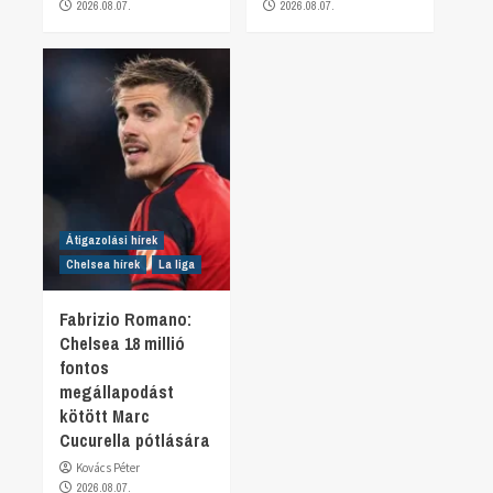
2026.08.07.
2026.08.07.
Átigazolási hírek
Chelsea hírek
La liga
Fabrizio Romano:
Chelsea 18 millió
fontos
megállapodást
kötött Marc
Cucurella pótlására
Kovács Péter
2026.08.07.