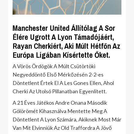
Manchester United Állítólag A Sor
Élére Ugrott A Lyon Támadójáért,
Rayan Cherkiért, Aki Múlt Hétfőn Az
Európa Ligában Kísértette Őket.
A Vörös Ördögök A Múlt Csütörtöki
Negyeddöntő Első Mérkőzésén 2-2-es
Döntetlent Értek El A Les Gones Ellen, Ahol
Cherki Az Utolsó Pillanatban Egyenlített.
A 21 Éves Játékos Andre Onana Második
Gólörömét Kihasználva Mentette Meg A
Döntetlent A Lyon Számára, Akiknek Most Már
Van Mit Elvinniük Az Old Traffordra A Jövő