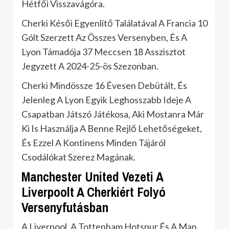
Hétfői Visszavágóra.
Cherki Késői Egyenlítő Találatával A Francia 10
Gólt Szerzett Az Összes Versenyben, És A
Lyon Támadója 37 Meccsen 18 Asszisztot
Jegyzett A 2024-25-ös Szezonban.
Cherki Mindössze 16 Évesen Debütált, És
Jelenleg A Lyon Egyik Leghosszabb Ideje A
Csapatban Játszó Játékosa, Aki Mostanra Már
Ki Is Használja A Benne Rejlő Lehetőségeket,
És Ezzel A Kontinens Minden Tájáról
Csodálókat Szerez Magának.
Manchester United Vezeti A
Liverpoolt A Cherkiért Folyó
Versenyfutásban
A Liverpool, A Tottenham Hotspur És A Man