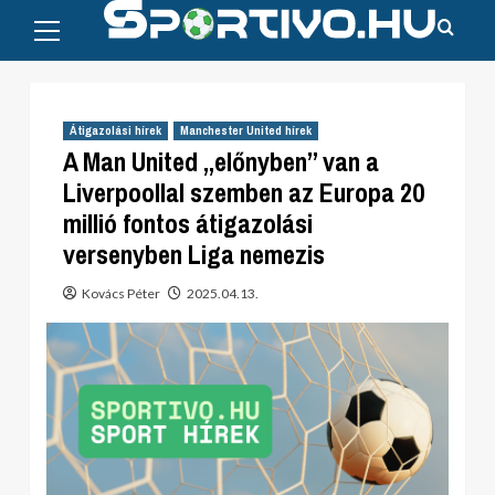
Primary
Skip
Menu
to
content
Átigazolási hírek
Manchester United hírek
A Man United „előnyben” van a
Liverpoollal szemben az Europa 20
millió fontos átigazolási
versenyben Liga nemezis
Kovács Péter
2025.04.13.