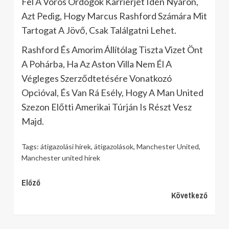
Fel A Vörös Ördögök Karrierjét Idén Nyáron,
Azt Pedig, Hogy Marcus Rashford Számára Mit
Tartogat A Jövő, Csak Találgatni Lehet.
Rashford És Amorim Állítólag Tiszta Vizet Önt
A Pohárba, Ha Az Aston Villa Nem Él A
Végleges Szerződtetésére Vonatkozó
Opcióval, És Van Rá Esély, Hogy A Man United
Szezon Előtti Amerikai Túrján Is Részt Vesz
Majd.
Tags:
átigazolási hírek
,
átigazolások
,
Manchester United
,
Manchester united hírek
Continue
Előző
Következő
Reading