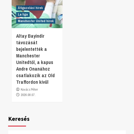
Átigazolási hírek
La liga
Manchester United hírek
Altay Bayindir
távozását
bejelentették a
Manchester
Unitedtől, a kapus
Andre Onanához
csatlakozik az Old
Traffordon kívül
Kovács Péter
2026.08.07.
Keresés