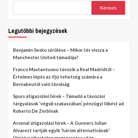
Keresés
Legutóbbi bejegyzések
Benjamin Sesko sérülése – Mikor tér vissza a
Manchester United támadója?
Franco Mastantuono távozik a Real Madridtól –
Értelmes lépés az ifjú tehetség számára a
Bernabeutól való távolság
Spurs átigazolási hírek – Támadó a távozási
tárgyalások ‘végső szakaszában’, pénzügyi lökést ad
Roberto De Zerbinak
Arsenal átigazolási hírek – A Gunners Julian
Alvarezt tartják egyik ‘három alternatívának’
Vinicius sikertelen megszerzése után