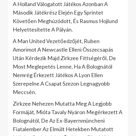
A Holland Válogatott Játékos Azonban A
Második Játékrész Elején Egy Sprintet
Követően Meghúzódott, És Rasmus Hojlund
Helyettesítette A Pályán.
A Man United Vezetőedzőjét, Ruben
Amorimot A Newcastle Elleni Összecsapás
Után Kérdezik Majd Zirkzee Fittségéről, De
Most Meglepetés Lenne, Ha A Bolognától
Nemrég Érkezett Játékos A Lyon Ellen
Szerepelne A Csapat Szezon Legnagyobb
Meccsén.
Zirkzee Nehezen Mutatta Meg A Legjobb
Formáját, Mióta Tavaly Nyáron Megérkezett A
Bolognától, De Az Ex-Bayernmüncheni
Fiatalember Az Elmúlt Hetekben Mutatott