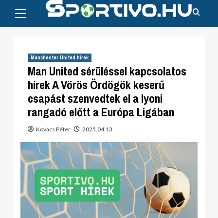
Primary
Skip
Menu
to
content
Manchester United hírek
Man United sérüléssel kapcsolatos
hírek A Vörös Ördögök keserű
csapást szenvedtek el a lyoni
rangadó előtt a Európa Ligában
Kovács Péter
2025.04.13.