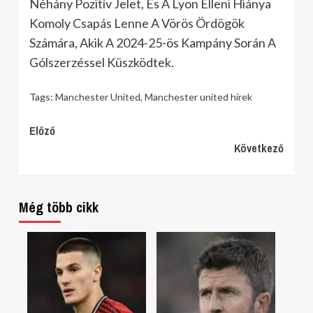
Néhány Pozitív Jelet, És A Lyon Elleni Hiánya
Komoly Csapás Lenne A Vörös Ördögök
Számára, Akik A 2024-25-ös Kampány Során A
Gólszerzéssel Küszködtek.
Tags:
Manchester United
,
Manchester united hírek
Continue
Előző
Következő
Reading
Még több cikk