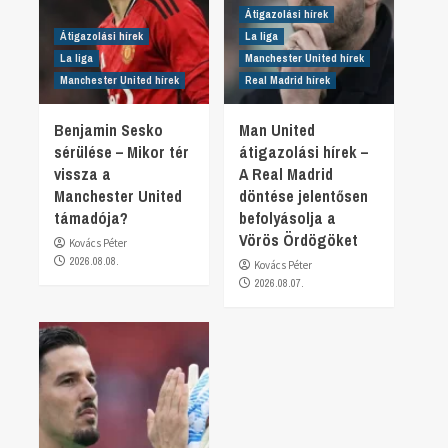
Átigazolási hírek
Átigazolási hírek
La liga
La liga
Manchester United hírek
Manchester United hírek
Real Madrid hírek
Benjamin Sesko
Man United
sérülése – Mikor tér
átigazolási hírek –
vissza a
A Real Madrid
Manchester United
döntése jelentősen
támadója?
befolyásolja a
Vörös Ördögöket
Kovács Péter
2026.08.08.
Kovács Péter
2026.08.07.