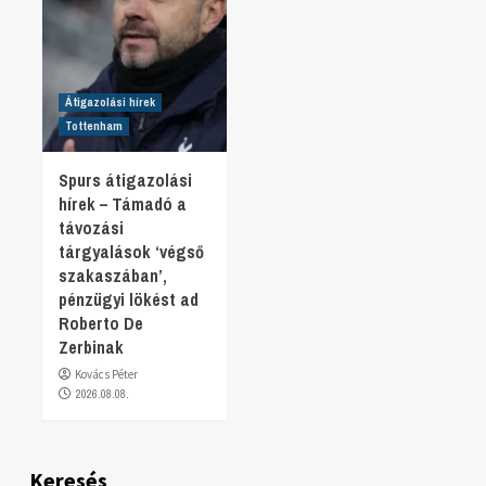
Átigazolási hírek
Tottenham
Spurs átigazolási
hírek – Támadó a
távozási
tárgyalások ‘végső
szakaszában’,
pénzügyi lökést ad
Roberto De
Zerbinak
Kovács Péter
2026.08.08.
Keresés