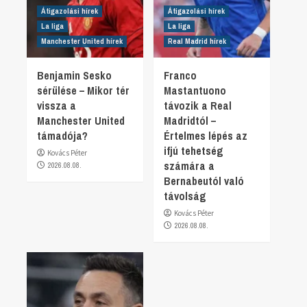
Átigazolási hírek
Átigazolási hírek
La liga
La liga
Manchester United hírek
Real Madrid hírek
Benjamin Sesko
Franco
sérülése – Mikor tér
Mastantuono
vissza a
távozik a Real
Manchester United
Madridtól –
támadója?
Értelmes lépés az
ifjú tehetség
Kovács Péter
számára a
2026.08.08.
Bernabeutól való
távolság
Kovács Péter
2026.08.08.