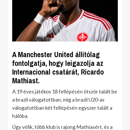
A Manchester United állítólag
fontolgatja, hogy leigazolja az
Internacional csatárát, Ricardo
Mathiast.
A 19 éves játékos 18 fellépésén ötször talált be
a brazil válogatottban, míg a brazil U20-as
válogatottban két fellépésén egyszer talált a
hálóba.
Úgy vélik, több klub is rajong Mathiasért, és a