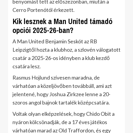
benyomást tett az előszezonban, miután a
Cerro Portenótól érkezett.
Kik lesznek a Man United támadó
opciói 2025-26-ban?
A Man United Benjamin Seskót az RB
Leipzigtől hozta a klubhoz, a szlovén válogatott
csatár a 2025-26-os idényben a klub kezdő
csatára lesz.
Rasmus Hojlund szívesen maradna, de
várhatóan a közeljövőben továbbáll, ami azt
jelentené, hogy Joshua Zirkzee lenne a 20-
szoros angol bajnok tartalék középcsatára.
Voltak olyan elképzelések, hogy Chido Obit a
nyáron kölcsönadják, de a 17 éves játékos
várhatóan marad az Old Traffordon, és egy