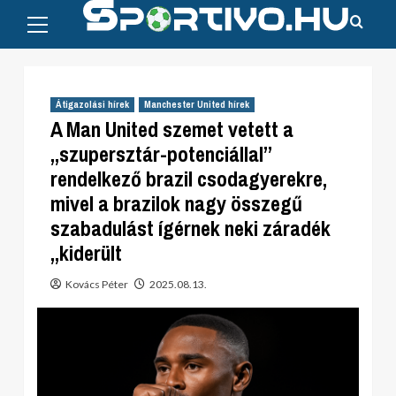
Primary
Skip
Menu
to
content
Átigazolási hírek
Manchester United hírek
A Man United szemet vetett a
„szupersztár-potenciállal”
rendelkező brazil csodagyerekre,
mivel a brazilok nagy összegű
szabadulást ígérnek neki záradék
„kiderült
Kovács Péter
2025.08.13.