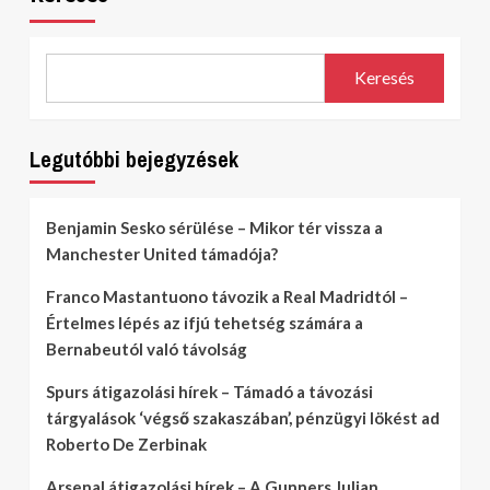
Keresés
Legutóbbi bejegyzések
Benjamin Sesko sérülése – Mikor tér vissza a
Manchester United támadója?
Franco Mastantuono távozik a Real Madridtól –
Értelmes lépés az ifjú tehetség számára a
Bernabeutól való távolság
Spurs átigazolási hírek – Támadó a távozási
tárgyalások ‘végső szakaszában’, pénzügyi lökést ad
Roberto De Zerbinak
Arsenal átigazolási hírek – A Gunners Julian