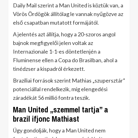
Daily Mail szerint a Man United is köztük van, a
Vörös Ördögök állítólag le vannak nyűgözve az
első csapatban mutatott formájától.
A jelentés azt állítja, hogy a 20-szoros angol
bajnok megfigyelői jelen voltak az
Internazionale 1-1-es döntetlenjén a
Fluminense ellen a Copa do Brasilban, ahol a
tinédzser a kispadról érkezett.
Brazíliai források szerint Mathias „szupersztár”
potenciállal rendelkezik, míg elengedési
záradékát 56 millió fontra teszik.
Man United „szemmel tartja” a
brazil ifjonc Mathiast
Úgy gondolják, hogy a Man United nem