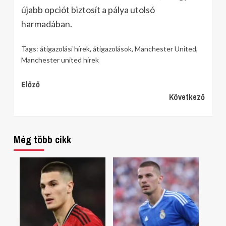
újabb opciót biztosít a pálya utolsó
harmadában.
Tags:
átigazolási hírek
,
átigazolások
,
Manchester United
,
Manchester united hírek
Continue
Előző
Következő
Reading
Még több cikk