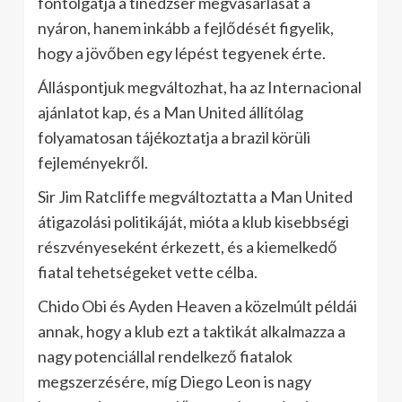
fontolgatja a tinédzser megvásárlását a
nyáron, hanem inkább a fejlődését figyelik,
hogy a jövőben egy lépést tegyenek érte.
Álláspontjuk megváltozhat, ha az Internacional
ajánlatot kap, és a Man United állítólag
folyamatosan tájékoztatja a brazil körüli
fejleményekről.
Sir Jim Ratcliffe megváltoztatta a Man United
átigazolási politikáját, mióta a klub kisebbségi
részvényeseként érkezett, és a kiemelkedő
fiatal tehetségeket vette célba.
Chido Obi és Ayden Heaven a közelmúlt példái
annak, hogy a klub ezt a taktikát alkalmazza a
nagy potenciállal rendelkező fiatalok
megszerzésére, míg Diego Leon is nagy