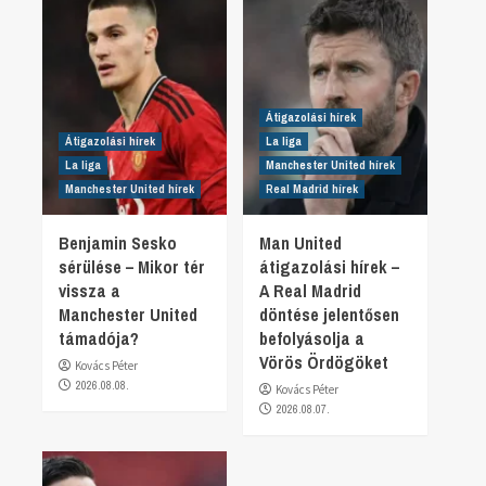
Átigazolási hírek
Átigazolási hírek
La liga
La liga
Manchester United hírek
Manchester United hírek
Real Madrid hírek
Benjamin Sesko
Man United
sérülése – Mikor tér
átigazolási hírek –
vissza a
A Real Madrid
Manchester United
döntése jelentősen
támadója?
befolyásolja a
Vörös Ördögöket
Kovács Péter
2026.08.08.
Kovács Péter
2026.08.07.