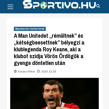
Primary
Skip
Menu
to
content
Manchester United hírek
A Man Unitedet „rémültnek” és
„kétségbeesettnek” bélyegzi a
klublegenda Roy Keane, aki a
klubot szidja Vörös Ördögök a
gyenge döntetlen után
Kovács Péter
2025.12.05.