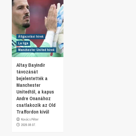
Átigazolási hírek
La liga
Manchester United hírek
Altay Bayindir
távozását
bejelentették a
Manchester
Unitedtől, a kapus
Andre Onanához
csatlakozik az Old
Traffordon kívül
Kovács Péter
2026.08.07.