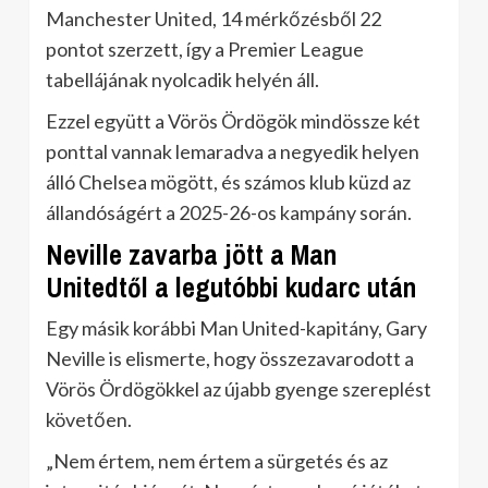
Manchester United, 14 mérkőzésből 22
pontot szerzett, így a Premier League
tabellájának nyolcadik helyén áll.
Ezzel együtt a Vörös Ördögök mindössze két
ponttal vannak lemaradva a negyedik helyen
álló Chelsea mögött, és számos klub küzd az
állandóságért a 2025-26-os kampány során.
Neville zavarba jött a Man
Unitedtől a legutóbbi kudarc után
Egy másik korábbi Man United-kapitány, Gary
Neville is elismerte, hogy összezavarodott a
Vörös Ördögökkel az újabb gyenge szereplést
követően.
„Nem értem, nem értem a sürgetés és az