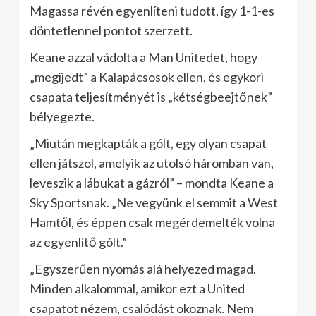
Magassa révén egyenlíteni tudott, így 1-1-es
döntetlennel pontot szerzett.
Keane azzal vádolta a Man Unitedet, hogy
„megijedt” a Kalapácsosok ellen, és egykori
csapata teljesítményét is „kétségbeejtőnek”
bélyegezte.
„Miután megkapták a gólt, egy olyan csapat
ellen játszol, amelyik az utolsó háromban van,
leveszik a lábukat a gázról” – mondta Keane a
Sky Sportsnak. „Ne vegyünk el semmit a West
Hamtől, és éppen csak megérdemelték volna
az egyenlítő gólt.”
„Egyszerűen nyomás alá helyezed magad.
Minden alkalommal, amikor ezt a United
csapatot nézem, csalódást okoznak. Nem