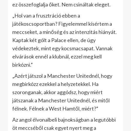
ez összefoglalja őket. Nem csináltak eleget.
„Hol van a frusztráció ebben a
játékoscsoportban? Figyelemmel kísértem a
meccseket, a minőség és az intenzitás hiányát.
Kaptak két gólt a Palace ellen, de úgy
védekeztek, mint egy kocsmacsapat. Vannak
elvárások ennél a klubnál, ezzel meg kell
birkózni.”
„Azért játszol a Manchester Unitednél, hogy
megbirkózz ezekkel a helyzetekkel. Ha
szoronganak, akkor aggódsz, hogy miért
játszanak a Manchester Unitednél, és mitől
félnek. Félnek a West Hamtől, miért?”
Az angol élvonalbeli bajnokságban a legutóbbi
öt meccséből csak egyet nyert meg a