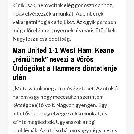
klinikusak, nem voltak elég gonoszak ahhoz,
hogy elvégezzék a munkát. Az emberek
vakargatni fogják a fejüket. Az egyik percben
még előrelépnek, nyernek, és máris ötödikek.
Nagy lesz a csalódottság.
Man United 1-1 West Ham: Keane
„rémültnek” nevezi a Vörös
Ördögöket a Hammers döntetlenje
után
„Mutassátok meg a minőségeteket. Az utolsó
három vagy négy meccsükön szerintem
kétségbeejtő volt. Nagyon gyengén. Egy
lehetőség, hogy elvégezzék a munkát, és
szinte megijedtek. Ugyanazok a régi
problémák. Az utolsó három vagy négy meccs,