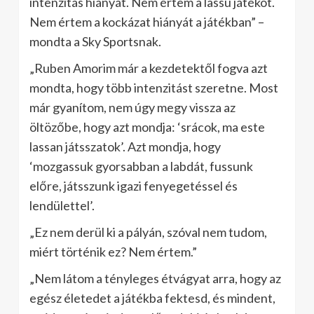
intenzitás hiányát. Nem értem a lassú játékot.
Nem értem a kockázat hiányát a játékban” –
mondta a Sky Sportsnak.
„Ruben Amorim már a kezdetektől fogva azt
mondta, hogy több intenzitást szeretne. Most
már gyanítom, nem úgy megy vissza az
öltözőbe, hogy azt mondja: ‘srácok, ma este
lassan játsszatok’. Azt mondja, hogy
‘mozgassuk gyorsabban a labdát, fussunk
előre, játsszunk igazi fenyegetéssel és
lendülettel’.
„Ez nem derül ki a pályán, szóval nem tudom,
miért történik ez? Nem értem.”
„Nem látom a tényleges étvágyat arra, hogy az
egész életedet a játékba fektesd, és mindent,