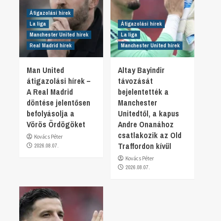
Átigazolási hírek
La liga
Átigazolási hírek
Manchester United hírek
La liga
Real Madrid hírek
Manchester United hírek
Man United
Altay Bayindir
átigazolási hírek –
távozását
A Real Madrid
bejelentették a
döntése jelentősen
Manchester
befolyásolja a
Unitedtől, a kapus
Vörös Ördögöket
Andre Onanához
csatlakozik az Old
Kovács Péter
Traffordon kívül
2026.08.07.
Kovács Péter
2026.08.07.