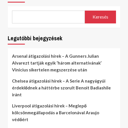
Keresés
Legutóbbi bejegyzések
Arsenal átigazolási hírek – A Gunners Julian
Alvarezt tartják egyik ‘három alternatívának’
Vinicius sikertelen megszerzése után
Chelsea átigazolási hírek – A Serie A nagyágyúi
érdeklődnek a háttérbe szorult Benoit Badiashile
iránt
Liverpool átigazolási hírek – Meglepő
kölcsönmegállapodás a Barcelonával Araujo
védőért