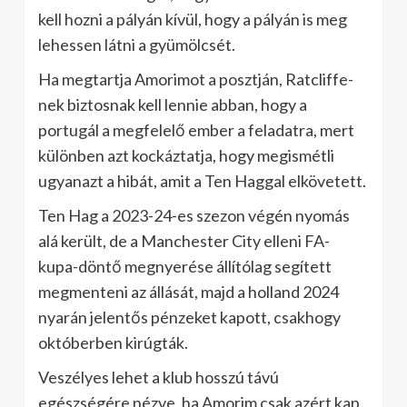
kell hozni a pályán kívül, hogy a pályán is meg
lehessen látni a gyümölcsét.
Ha megtartja Amorimot a posztján, Ratcliffe-
nek biztosnak kell lennie abban, hogy a
portugál a megfelelő ember a feladatra, mert
különben azt kockáztatja, hogy megismétli
ugyanazt a hibát, amit a Ten Haggal elkövetett.
Ten Hag a 2023-24-es szezon végén nyomás
alá került, de a Manchester City elleni FA-
kupa-döntő megnyerése állítólag segített
megmenteni az állását, majd a holland 2024
nyarán jelentős pénzeket kapott, csakhogy
októberben kirúgták.
Veszélyes lehet a klub hosszú távú
egészségére nézve, ha Amorim csak azért kap