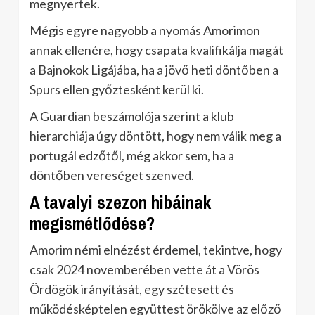
megnyertek.
Mégis egyre nagyobb a nyomás Amorimon
annak ellenére, hogy csapata kvalifikálja magát
a Bajnokok Ligájába, ha a jövő heti döntőben a
Spurs ellen győztesként kerül ki.
A Guardian beszámolója szerint a klub
hierarchiája úgy döntött, hogy nem válik meg a
portugál edzőtől, még akkor sem, ha a
döntőben vereséget szenved.
A tavalyi szezon hibáinak
megismétlődése?
Amorim némi elnézést érdemel, tekintve, hogy
csak 2024 novemberében vette át a Vörös
Ördögök irányítását, egy szétesett és
működésképtelen együttest örökölve az előző