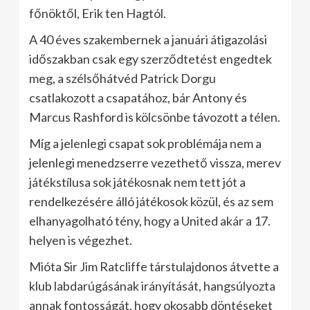
főnöktől, Erik ten Hagtól.
A 40 éves szakembernek a januári átigazolási
időszakban csak egy szerződtetést engedtek
meg, a szélsőhátvéd Patrick Dorgu
csatlakozott a csapatához, bár Antony és
Marcus Rashford is kölcsönbe távozott a télen.
Míg a jelenlegi csapat sok problémája nem a
jelenlegi menedzserre vezethető vissza, merev
játékstílusa sok játékosnak nem tett jót a
rendelkezésére álló játékosok közül, és az sem
elhanyagolható tény, hogy a United akár a 17.
helyen is végezhet.
Mióta Sir Jim Ratcliffe társtulajdonos átvette a
klub labdarúgásának irányítását, hangsúlyozta
annak fontosságát, hogy okosabb döntéseket