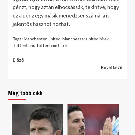
pénzt, hogy aztán elbocsássák, tekintve, hogy
ez a pénz egy másik menedzser számára is
jelentős hasznot hozhat.
Tags:
Manchester United
,
Manchester united hírek
,
Tottenham
,
Tottenham hírek
Continue
Előző
Következő
Reading
Még több cikk