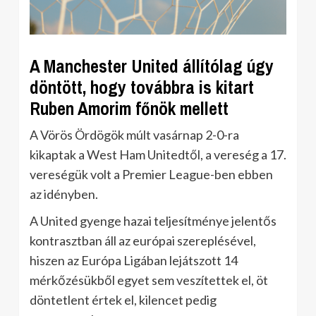
A Manchester United állítólag úgy
döntött, hogy továbbra is kitart
Ruben Amorim főnök mellett
A Vörös Ördögök múlt vasárnap 2-0-ra
kikaptak a West Ham Unitedtől, a vereség a 17.
vereségük volt a Premier League-ben ebben
az idényben.
A United gyenge hazai teljesítménye jelentős
kontrasztban áll az európai szereplésével,
hiszen az Európa Ligában lejátszott 14
mérkőzésükből egyet sem veszítettek el, öt
döntetlent értek el, kilencet pedig