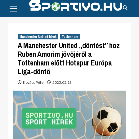
Primary
Skip
Menu
to
content
Manchester United hírek
Tottenham
A Manchester United „döntést” hoz
Ruben Amorim jövőjéről a
Tottenham előtt Hotspur Európa
Liga-döntő
Kovács Péter
2025.05.13.