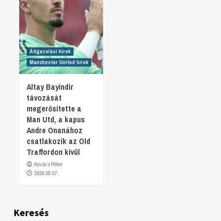
Átigazolási hírek
Manchester United hírek
Altay Bayindir
távozását
megerősítette a
Man Utd, a kapus
Andre Onanához
csatlakozik az Old
Traffordon kívül
Kovács Péter
2026.08.07.
Keresés