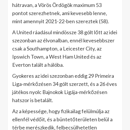
hátravan, a Vörös Ördögök maximum 53
pontot szerezhetnek, ami kevesebb lenne,
mint amennyit 2021-22-ben szereztek (58).
A United ráadásul mindössze 38 gólt lőtt az idei
szezonban az élvonalban, ennél kevesebbszer
csak a Southampton, a Leicester City, az
Ipswich Town, a West Ham United és az
Everton talált a hálóba.
Gyokeres az idei szezonban eddig 29 Primeira
Liga-mérkőzésen 34 gólt szerzett, és a 26 éves
játékos nyolc Bajnokok Ligája-mérkőzésen
hatszor is betalált.
Az a képessége, hogy fizikailag felülmúlja az
ellenfél védőit, és a büntetőterületen belül a
térbe merészkedik, felbecsülhetetlen