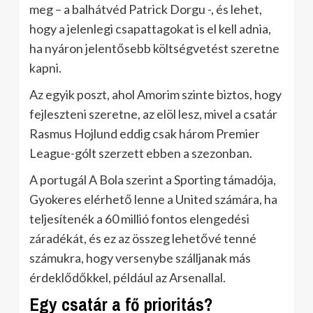
meg – a balhátvéd Patrick Dorgu -, és lehet,
hogy a jelenlegi csapattagokat is el kell adnia,
ha nyáron jelentősebb költségvetést szeretne
kapni.
Az egyik poszt, ahol Amorim szinte biztos, hogy
fejleszteni szeretne, az elöl lesz, mivel a csatár
Rasmus Hojlund eddig csak három Premier
League-gólt szerzett ebben a szezonban.
A portugál A Bola szerint a Sporting támadója,
Gyokeres elérhető lenne a United számára, ha
teljesítenék a 60 millió fontos elengedési
záradékát, és ez az összeg lehetővé tenné
számukra, hogy versenybe szálljanak más
érdeklődőkkel, például az Arsenallal.
Egy csatár a fő prioritás?