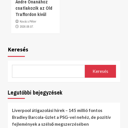
Andre Onanához
csatlakozik az Old
Traffordon kívül
Kovács Péter
2026.08.07.
Keresés
Keresés
Legutóbbi bejegyzések
Liverpool átigazolási hírek – 145 millió fontos
Bradley Barcola-üzlet a PSG-vel nehéz, de pozitív
fejlemények a szélső megszerzésében