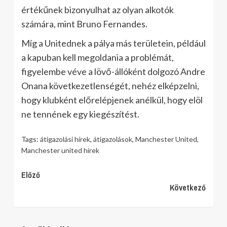
értékűnek bizonyulhat az olyan alkotók
számára, mint Bruno Fernandes.
Míg a Unitednek a pálya más területein, például
a kapuban kell megoldania a problémát,
figyelembe véve a lövő-állóként dolgozó Andre
Onana következetlenségét, nehéz elképzelni,
hogy klubként előrelépjenek anélkül, hogy elöl
ne tennének egy kiegészítést.
Tags:
átigazolási hírek
,
átigazolások
,
Manchester United
,
Manchester united hírek
Continue
Előző
Következő
Reading