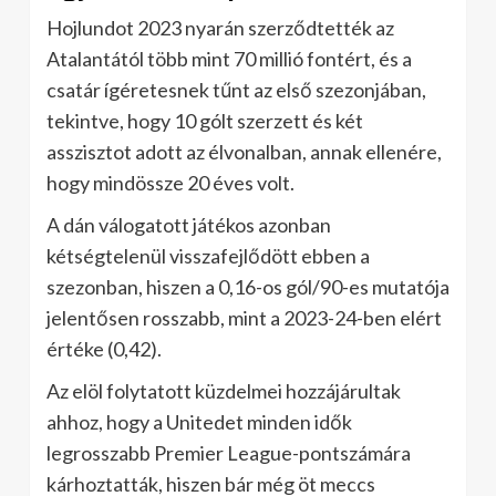
Hojlundot 2023 nyarán szerződtették az
Atalantától több mint 70 millió fontért, és a
csatár ígéretesnek tűnt az első szezonjában,
tekintve, hogy 10 gólt szerzett és két
asszisztot adott az élvonalban, annak ellenére,
hogy mindössze 20 éves volt.
A dán válogatott játékos azonban
kétségtelenül visszafejlődött ebben a
szezonban, hiszen a 0,16-os gól/90-es mutatója
jelentősen rosszabb, mint a 2023-24-ben elért
értéke (0,42).
Az elöl folytatott küzdelmei hozzájárultak
ahhoz, hogy a Unitedet minden idők
legrosszabb Premier League-pontszámára
kárhoztatták, hiszen bár még öt meccs