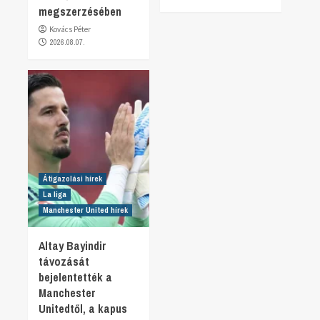
megszerzésében
Kovács Péter
2026.08.07.
Átigazolási hírek
La liga
Manchester United hírek
Altay Bayindir
távozását
bejelentették a
Manchester
Unitedtől, a kapus