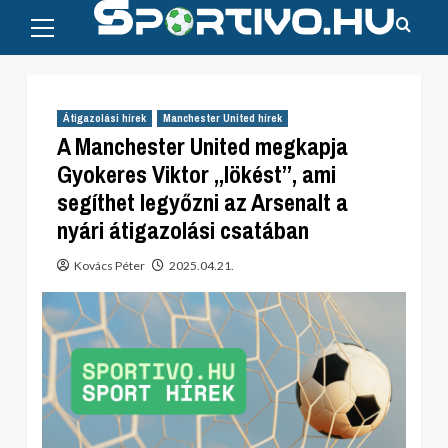
Primary
Skip
Menu
to
content
Átigazolási hírek
Manchester United hírek
A Manchester United megkapja
Gyokeres Viktor „lökést”, ami
segíthet legyőzni az Arsenalt a
nyári átigazolási csatában
Kovács Péter
2025.04.21.