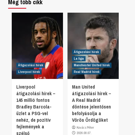
Még több cikk
Átigazolási hírek
La liga
Átigazolási hírek
Manchester United hírek
Liverpool hírek
Real Madrid hírek
Liverpool
Man United
átigazolási hírek –
átigazolási hírek –
145 millió fontos
A Real Madrid
Bradley Barcola-
döntése jelentősen
üzlet a PSG-vel
befolyásolja a
nehéz, de pozitív
Vörös Ördögöket
fejlemények a
Kovács Péter
szélső
2026.08.07.