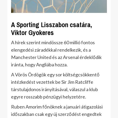
A Sporting Lisszabon csatára,
Viktor Gyokeres
A hírek szerint mindössze 60 millió fontos
elengedési záradékkal rendelkezik, és a
Manchester United és az Arsenal érdeklődik
iránta, hogy Angliába hozza.
A Vörös Ördögök egy sor költségcsökkentő
intézkedést vezettek be Sir Jim Ratcliffe
társtulajdonos irányításával, válaszul a klub
egyre rosszabb pénzügyi helyzetére.
Ruben Amorim főnöknek a januári átigazolási
időszakban csak egy új szerződést engedtek