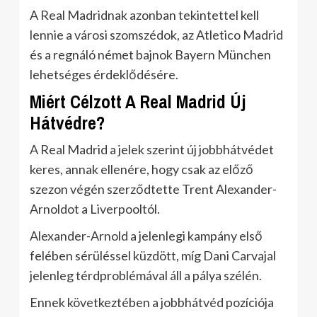
A Real Madridnak azonban tekintettel kell
lennie a városi szomszédok, az Atletico Madrid
és a regnáló német bajnok Bayern München
lehetséges érdeklődésére.
Miért Célzott A Real Madrid Új
Hátvédre?
A Real Madrid a jelek szerint új jobbhátvédet
keres, annak ellenére, hogy csak az előző
szezon végén szerződtette Trent Alexander-
Arnoldot a Liverpooltól.
Alexander-Arnold a jelenlegi kampány első
felében sérüléssel küzdött, míg Dani Carvajal
jelenleg térdproblémával áll a pálya szélén.
Ennek következtében a jobbhátvéd pozíciója