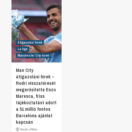
Átigazolási hírek
La liga
Manchester City hírek
Man City
átigazolási hírek –
Rodri visszatérését
megerősítette Enzo
Maresca, friss
tájékoztatást adott
a 51 millió fontos
Barcelona ajánlat
kapcsán
Kovács Péter