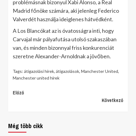
problémásnak bizonyul Xabi Alonso, a Real
Madrid főnöke számára, aki jelenleg Federico
Valverdét használja ideiglenes hátvédként.
A Los Blancókat az is óvatosságra inti, hogy
Carvajal már pályafutása utolsó szakaszában
van, és minden bizonnyal friss konkurenciát
szeretne Alexander-Arnoldnak a jövőben.
Tags:
átigazolási hírek
,
átigazolások
,
Manchester United
,
Manchester united hírek
Continue
Előző
Következő
Reading
Még több cikk