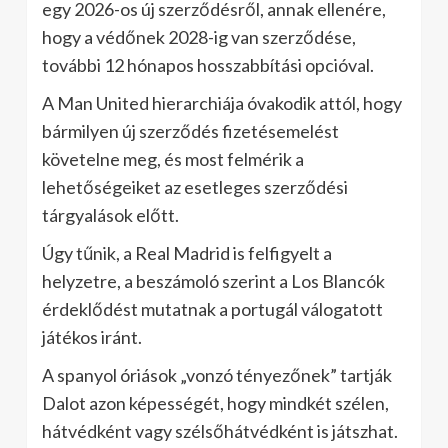
egy 2026-os új szerződésről, annak ellenére,
hogy a védőnek 2028-ig van szerződése,
további 12 hónapos hosszabbítási opcióval.
A Man United hierarchiája óvakodik attól, hogy
bármilyen új szerződés fizetésemelést
követelne meg, és most felmérik a
lehetőségeiket az esetleges szerződési
tárgyalások előtt.
Úgy tűnik, a Real Madrid is felfigyelt a
helyzetre, a beszámoló szerint a Los Blancók
érdeklődést mutatnak a portugál válogatott
játékos iránt.
A spanyol óriások „vonzó tényezőnek” tartják
Dalot azon képességét, hogy mindkét szélen,
hátvédként vagy szélsőhátvédként is játszhat.