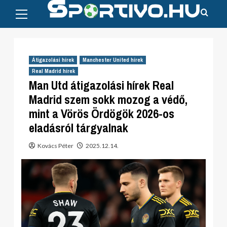
Primary
Skip
Menu
to
content
Átigazolási hírek
Manchester United hírek
Real Madrid hírek
Man Utd átigazolási hírek Real
Madrid szem sokk mozog a védő,
mint a Vörös Ördögök 2026-os
eladásról tárgyalnak
Kovács Péter
2025.12.14.