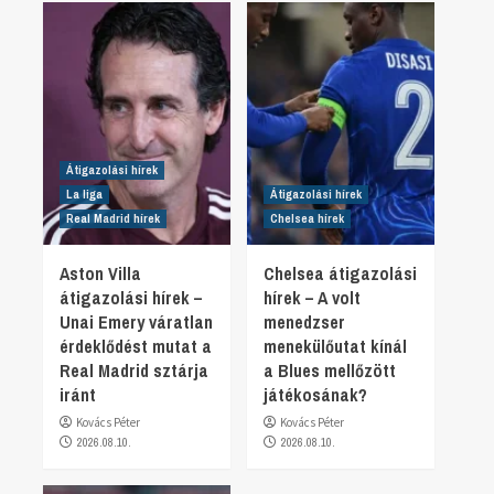
Átigazolási hírek
La liga
Átigazolási hírek
Real Madrid hírek
Chelsea hírek
Aston Villa
Chelsea átigazolási
átigazolási hírek –
hírek – A volt
Unai Emery váratlan
menedzser
érdeklődést mutat a
menekülőutat kínál
Real Madrid sztárja
a Blues mellőzött
iránt
játékosának?
Kovács Péter
Kovács Péter
2026.08.10.
2026.08.10.