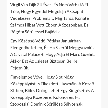
Virgil Van Dijk 34 Éves, És Nem Várható El
Tőle, Hogy Egyedül Megoldja A Csapat
Védekezési Problémáit, Míg Társa, Konate
Számos Hibát Vett Ebben A Szezonban, És
Régóta Sérüléssel Bajlódik.
Egy Középső Védő Pótlása Januárban
Elengedhetetlen, És Ha Sikerül Meggyőzniük
A Crystal Palace-t, Hogy Adja El Marc Guehit,
Akkor Ezt Az Üzletet Biztosan Be Kell
Fejezniük.
Figyelembe Véve, Hogy Slot Négy
Középpályást Is Elkezdett Használni A Kezdő
XI-ben, Bölcs Dolog Lehet Egy Kiegészítés A
Középpálya Közepére, Különösen, Ha
Szoboszlai Dominik Sérülése Súlyosnak