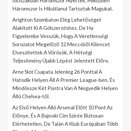
Időszakban Háromszor Nyertek, Miközben
Háromszor Is Hibátlanul Tartoztak Magukat.
Arighton Szombaton Elég Lehetőséget
Alakított Ki A Gólszerzéshez, De Ha
Figyelembe Vesszük, Hogy A Veretlenségi
Sorozatot Megelőző 12 Meccsből Kilencet
Elveszítettek A Vörösök, A Hétvégi
Teljesítmény Újabb Lépést Jelentett Előre.
Arne Slot Csapata Jelenleg 26 Ponttal A
Hatodik Helyen Áll A Premier League-ben, És
Mindössze Két Pontra Van A Negyedik Helyen
Álló Chelsea-től.
Az Első Helyen Álló Arsenal Előtt 10 Pont Az
Előnye, És A Bajnoki Cím Szinte Biztosan
Elérhetetlen, De Talán A Klub Európában Több