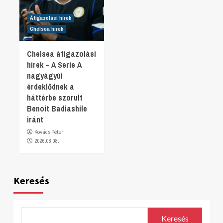
Átigazolási hírek
Chelsea hírek
Chelsea átigazolási
hírek – A Serie A
nagyágyúi
érdeklődnek a
háttérbe szorult
Benoit Badiashile
iránt
Kovács Péter
2026.08.08.
Keresés
Keresés