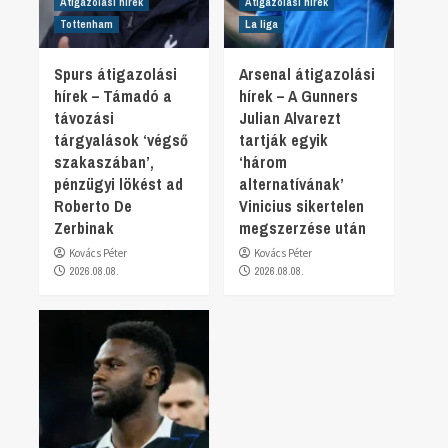
Átigazolási hírek
Átigazolási hírek
Tottenham
La liga
Spurs átigazolási
Arsenal átigazolási
hírek – Támadó a
hírek – A Gunners
távozási
Julian Alvarezt
tárgyalások ‘végső
tartják egyik
szakaszában’,
‘három
pénzügyi lökést ad
alternatívának’
Roberto De
Vinicius sikertelen
Zerbinak
megszerzése után
Kovács Péter
Kovács Péter
2026.08.08.
2026.08.08.