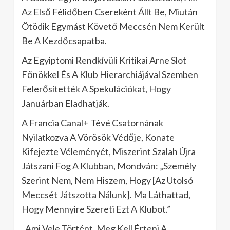
Az Első Félidőben Csereként Állt Be, Miután
Ötödik Egymást Követő Meccsén Nem Került
Be A Kezdőcsapatba.
Az Egyiptomi Rendkívüli Kritikai Arne Slot
Főnökkel És A Klub Hierarchiájával Szemben
Felerősítették A Spekulációkat, Hogy
Januárban Eladhatják.
A Francia Canal+ Tévé Csatornának
Nyilatkozva A Vörösök Védője, Konate
Kifejezte Véleményét, Miszerint Szalah Újra
Játszani Fog A Klubban, Mondván: „Személy
Szerint Nem, Nem Hiszem, Hogy [Az Utolsó
Meccsét Játszotta Nálunk]. Ma Láthattad,
Hogy Mennyire Szereti Ezt A Klubot.”
„Ami Vele Történt, Meg Kell Érteni A