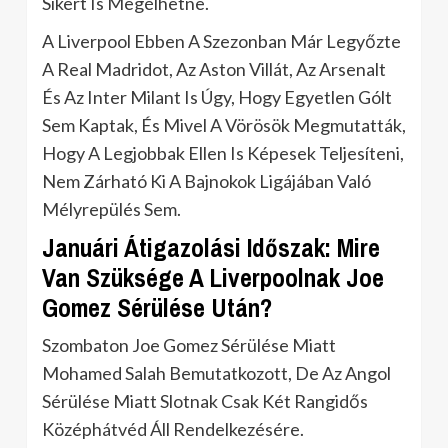
Sikert Is Megélhetne.
A Liverpool Ebben A Szezonban Már Legyőzte
A Real Madridot, Az Aston Villát, Az Arsenalt
És Az Inter Milant Is Úgy, Hogy Egyetlen Gólt
Sem Kaptak, És Mivel A Vörösök Megmutatták,
Hogy A Legjobbak Ellen Is Képesek Teljesíteni,
Nem Zárható Ki A Bajnokok Ligájában Való
Mélyrepülés Sem.
Januári Átigazolási Időszak: Mire
Van Szüksége A Liverpoolnak Joe
Gomez Sérülése Után?
Szombaton Joe Gomez Sérülése Miatt
Mohamed Salah Bemutatkozott, De Az Angol
Sérülése Miatt Slotnak Csak Két Rangidős
Középhátvéd Áll Rendelkezésére.