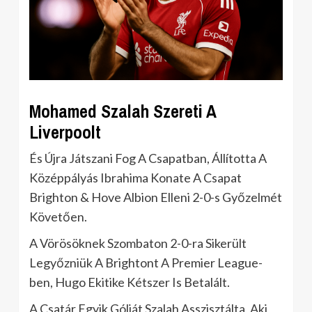
Mohamed Szalah Szereti A
Liverpoolt
És Újra Játszani Fog A Csapatban, Állította A
Középpályás Ibrahima Konate A Csapat
Brighton & Hove Albion Elleni 2-0-s Győzelmét
Követően.
A Vörösöknek Szombaton 2-0-ra Sikerült
Legyőzniük A Brightont A Premier League-
ben, Hugo Ekitike Kétszer Is Betalált.
A Csatár Egyik Gólját Szalah Asszisztálta, Aki