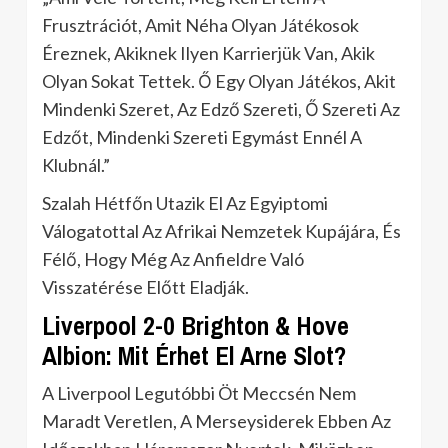
Frusztrációt, Amit Néha Olyan Játékosok
Éreznek, Akiknek Ilyen Karrierjük Van, Akik
Olyan Sokat Tettek. Ő Egy Olyan Játékos, Akit
Mindenki Szeret, Az Edző Szereti, Ő Szereti Az
Edzőt, Mindenki Szereti Egymást Ennél A
Klubnál.”
Szalah Hétfőn Utazik El Az Egyiptomi
Válogatottal Az Afrikai Nemzetek Kupájára, És
Félő, Hogy Még Az Anfieldre Való
Visszatérése Előtt Eladják.
Liverpool 2-0 Brighton & Hove
Albion: Mit Érhet El Arne Slot?
A Liverpool Legutóbbi Öt Meccsén Nem
Maradt Veretlen, A Merseysiderek Ebben Az