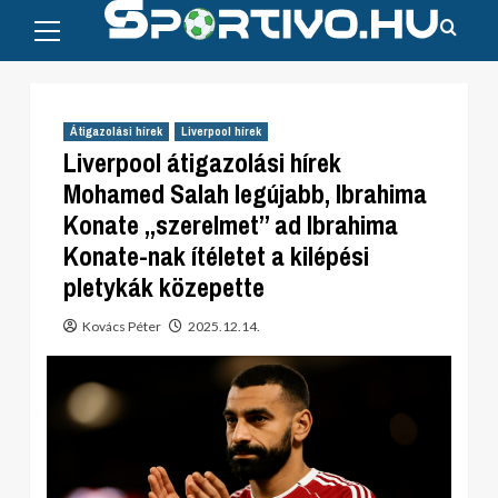
Primary
Skip
Menu
to
content
Átigazolási hírek
Liverpool hírek
Liverpool átigazolási hírek
Mohamed Salah legújabb, Ibrahima
Konate „szerelmet” ad Ibrahima
Konate-nak ítéletet a kilépési
pletykák közepette
Kovács Péter
2025.12.14.