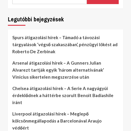
Legutóbbi bejegyzések
Spurs átigazolási hírek – Támadó a távozási
tárgyalások ‘végső szakaszában’, pénzügyi lökést ad
Roberto De Zerbinak
Arsenal átigazolási hírek – A Gunners Julian
Alvarezt tartják egyik ‘három alternatívának’
Vinicius sikertelen megszerzése után
Chelsea átigazolási hírek – A Serie A nagyágyúi
érdeklődnek a háttérbe szorult Benoit Badiashile
iránt
Liverpool átigazolási hírek – Meglepő
kölcsönmegállapodás a Barcelonával Araujo
védőért