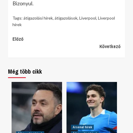
Bizonyul.
Tags:
átigazolási hírek
,
átigazolások
,
Liverpool
,
Liverpool
hírek
Continue
Előző
Következő
Reading
Még több cikk
Arsenal hírek