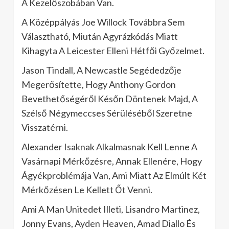
A Kezelőszobában Van.
A Középpályás Joe Willock Továbbra Sem
Választható, Miután Agyrázkódás Miatt
Kihagyta A Leicester Elleni Hétfői Győzelmet.
Jason Tindall, A Newcastle Segédedzője
Megerősítette, Hogy Anthony Gordon
Bevethetőségéről Későn Döntenek Majd, A
Szélső Négymeccses Sérüléséből Szeretne
Visszatérni.
Alexander Isaknak Alkalmasnak Kell Lenne A
Vasárnapi Mérkőzésre, Annak Ellenére, Hogy
Ágyékproblémája Van, Ami Miatt Az Elmúlt Két
Mérkőzésen Le Kellett Őt Venni.
Ami A Man Unitedet Illeti, Lisandro Martinez,
Jonny Evans, Ayden Heaven, Amad Diallo És