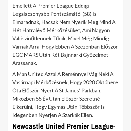
Emellett A Premier League Eddigi
Legalacsonyabb Pontszámától (58) Is
Elmaradnak, Hacsak Nem Nyerik Meg Mind A
Hét Hátralévő Mérkőzésüket, Ami Nagyon
Valószínűtlennek Tűnik, Mivel Még Mindig
Várnak Arra, Hogy Ebben A Szezonban Először
EGC MARS Után Két Bajnnarki Győzelmet
Arassanak.
A Man United Azzal A Reménnyel Vág Neki A
Vasárnapi Mérkőzésnek, Hogy 2020 Októbere
Óta Először Nyert A St James’ Parkban,
Miközben 55 Év Után Először Szeretné
Elkerülni, Hogy Egymás Után Többször Is
Idegenben Nyerjen A Szarkák Ellen.
Newcastle United Premier League-