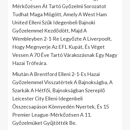
Mérkőzésen Át Tartó Győzelmi Sorozatot
Tudhat Maga Mögött, Amely A West Ham
United Elleni Szűk Idegenbeli Bajnoki
Győzelemmel Kezdődött, Majd A
Wembleyben 2-1-Re Legyőzte A Liverpoolt,
Hogy Megnyerje Az EFL Kupát, És Véget
Vessen A 70 Éve Tartó Várakozásnak Egy Nagy
Hazai Trófeára.
Miután A Brentford Elleni 2-1-Es Hazai
Győzelemmel Visszatértek A Bajnokságba, A
Szarkák A Hétfői, Bajnokságban Szereplő
Leicester City Elleni Idegenbeli
Összecsapáson Könnyedén Nyertek, És 15
Premier League-Mérkőzésen A 11.
Győzelmüket Gyűjtötték Be.