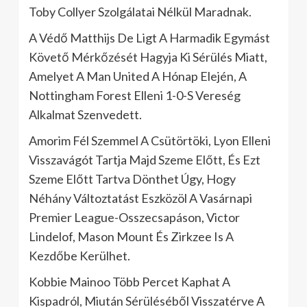
Toby Collyer Szolgálatai Nélkül Maradnak.
A Védő Matthijs De Ligt A Harmadik Egymást
Követő Mérkőzését Hagyja Ki Sérülés Miatt,
Amelyet A Man United A Hónap Elején, A
Nottingham Forest Elleni 1-0-S Vereség
Alkalmat Szenvedett.
Amorim Fél Szemmel A Csütörtöki, Lyon Elleni
Visszavágót Tartja Majd Szeme Előtt, És Ezt
Szeme Előtt Tartva Dönthet Úgy, Hogy
Néhány Változtatást Eszközöl A Vasárnapi
Premier League-Osszecsapáson, Victor
Lindelof, Mason Mount És Zirkzee Is A
Kezdőbe Kerülhet.
Kobbie Mainoo Több Percet Kaphat A
Kispadról, Miután Sérüléséből Visszatérve A