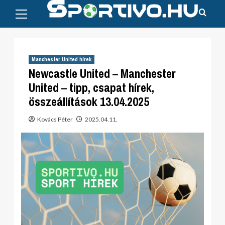
Primary
Skip
Menu
to
content
Manchester United hírek
Newcastle United – Manchester
United – tipp, csapat hírek,
összeállítások 13.04.2025
Kovács Péter
2025.04.11.