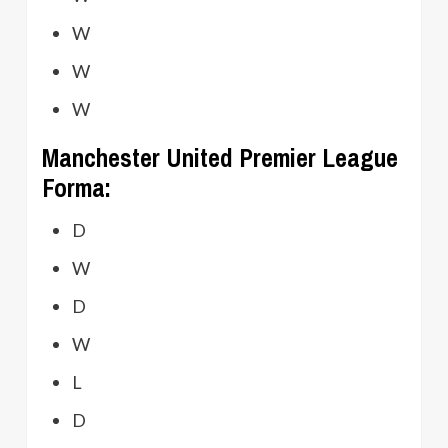
W
W
W
Manchester United Premier League
Forma:
D
W
D
W
L
D