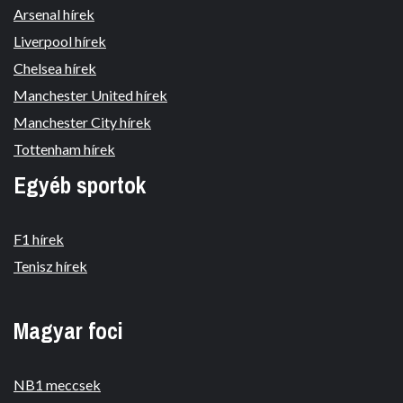
Arsenal hírek
Liverpool hírek
Chelsea hírek
Manchester United hírek
Manchester City hírek
Tottenham hírek
Egyéb sportok
F1 hírek
Tenisz hírek
Magyar foci
NB1 meccsek