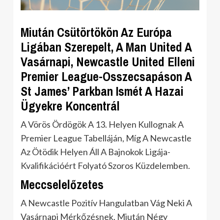
Miután Csütörtökön Az Európa
Ligában Szerepelt, A Man United A
Vasárnapi, Newcastle United Elleni
Premier League-Osszecsapáson A
St James’ Parkban Ismét A Hazai
Ügyekre Koncentrál
A Vörös Ördögök A 13. Helyen Kullognak A
Premier League Tabelláján, Míg A Newcastle
Az Ötödik Helyen Áll A Bajnokok Ligája-
Kvalifikációért Folyató Szoros Küzdelemben.
Meccselelőzetes
A Newcastle Pozitív Hangulatban Vág Neki A
Vasárnapi Mérkőzésnek, Miután Négy