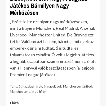
Játékos Bármilyen Nagy
Mérkőzésen
„Ezért tette ezt olyan nagy mérkőzéseken,
mint a Bayern München, Real Madrid, Arsenal,
Liverpool, Manchester United. De Bruyne ezt
tette. Valóban azt hiszem, bármit, amit ezek az
emberek csinálni tudtak, ő is tudta, és
folyamatosan csinálta. Ő volt a legjobb játékos
a legjobb csapatban számomra. Számomra ő ott
van a Henryval való beszélgetésben (a legjobb
Premier League játékos).
Tags:
átigazolási hírek
,
átigazolások
,
Manchester United
,
Manchester united hírek
Continue
Előző