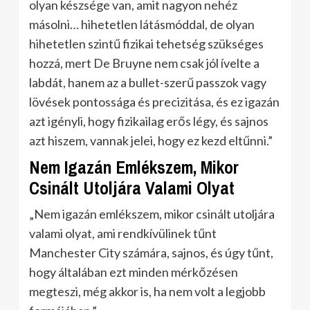
olyan készsége van, amit nagyon nehéz
másolni… hihetetlen látásmóddal, de olyan
hihetetlen szintű fizikai tehetség szükséges
hozzá, mert De Bruyne nem csak jól ívelte a
labdát, hanem az a bullet-szerű passzok vagy
lövések pontossága és precizitása, és ez igazán
azt igényli, hogy fizikailag erős légy, és sajnos
azt hiszem, vannak jelei, hogy ez kezd eltűnni.”
Nem Igazán Emlékszem, Mikor
Csinált Utoljára Valami Olyat
„Nem igazán emlékszem, mikor csinált utoljára
valami olyat, ami rendkívülinek tűnt
Manchester City számára, sajnos, és úgy tűnt,
hogy általában ezt minden mérkőzésen
megteszi, még akkor is, ha nem volt a legjobb