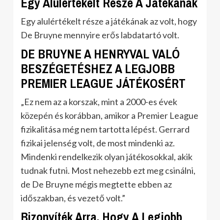
Egy Alulértékelt Része A Játékának
Egy alulértékelt része a játékának az volt, hogy
De Bruyne mennyire erős labdatartó volt.
DE BRUYNE A HENRYVAL VALÓ
BESZÉGETÉSHEZ A LEGJOBB
PREMIER LEAGUE JÁTÉKOSÉRT
„Ez nem az a korszak, mint a 2000-es évek
közepén és korábban, amikor a Premier League
fizikalitása még nem tartotta lépést. Gerrard
fizikai jelenség volt, de most mindenki az.
Mindenki rendelkezik olyan játékosokkal, akik
tudnak futni. Most nehezebb ezt meg csinálni,
de De Bruyne mégis megtette ebben az
időszakban, és vezető volt.”
Bizonyíték Arra, Hogy A Legjobb