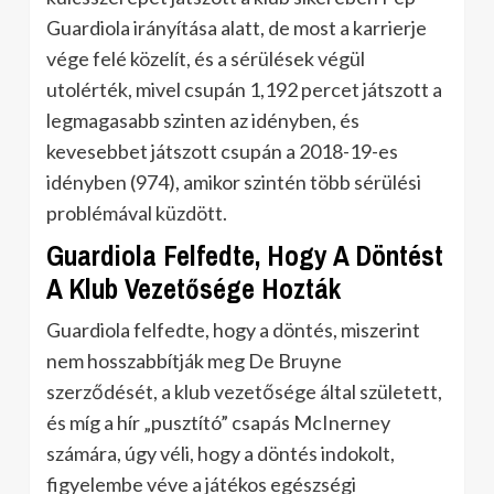
Guardiola irányítása alatt, de most a karrierje
vége felé közelít, és a sérülések végül
utolérték, mivel csupán 1,192 percet játszott a
legmagasabb szinten az idényben, és
kevesebbet játszott csupán a 2018-19-es
idényben (974), amikor szintén több sérülési
problémával küzdött.
Guardiola Felfedte, Hogy A Döntést
A Klub Vezetősége Hozták
Guardiola felfedte, hogy a döntés, miszerint
nem hosszabbítják meg De Bruyne
szerződését, a klub vezetősége által született,
és míg a hír „pusztító” csapás McInerney
számára, úgy véli, hogy a döntés indokolt,
figyelembe véve a játékos egészségi