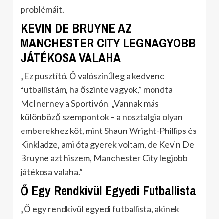
problémáit.
KEVIN DE BRUYNE AZ
MANCHESTER CITY LEGNAGYOBB
JÁTÉKOSA VALAHA
„Ez pusztító. Ő valószínűleg a kedvenc
futballistám, ha őszinte vagyok,” mondta
McInerney a Sportivón. „Vannak más
különböző szempontok – a nosztalgia olyan
emberekhez köt, mint Shaun Wright-Phillips és
Kinkladze, ami óta gyerek voltam, de Kevin De
Bruyne azt hiszem, Manchester City legjobb
játékosa valaha.”
Ő Egy Rendkívül Egyedi Futballista
„Ő egy rendkívül egyedi futballista, akinek