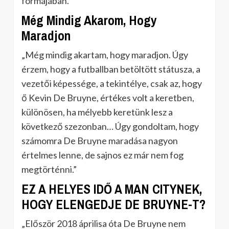
formájában.”
Még Mindig Akarom, Hogy
Maradjon
„Még mindig akartam, hogy maradjon. Úgy
érzem, hogy a futballban betöltött státusza, a
vezetői képessége, a tekintélye, csak az, hogy
ő Kevin De Bruyne, értékes volt a keretben,
különösen, ha mélyebb keretünk lesz a
következő szezonban… Úgy gondoltam, hogy
számomra De Bruyne maradása nagyon
értelmes lenne, de sajnos ez már nem fog
megtörténni.”
EZ A HELYES IDŐ A MAN CITYNEK,
HOGY ELENGEDJE DE BRUYNE-T?
„Először 2018 áprilisa óta De Bruyne nem