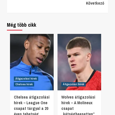
Következő
Reading
Még több cikk
Átigazolási hírek
Chelsea hírek
Átigazolási hírek
Chelsea átigazolási
Wolves átigazolási
hírek – League One
hírek – A Molineux
csapat tárgyal a 20
csapat
éves tehetség
„kétségbeesetten”