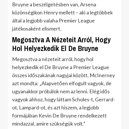
Bruyne a beszélgetésben van, Arsena
közönségikon Henry mellett – aki a legtöbbek
által a legjobb valaha Premier League
játékosaként elismert.
Megosztva A Nézeteit Arról, Hogy
Hol Helyezkedik El De Bruyne
Megosztva a nézeteit arról, hogy hol
helyezkedik el De Bruyne a Premier League
összes időszakának nagyjai között, McInerney
azt mondta: „Alapvetően elfogult vagyok, de
ugyanakkor próbálok nem az lenni. Elég idős
vagyok ahhoz, hogy láttam Scholes-t, Gerrard-
ot, Lampard-ot, és azt hiszem, a legjobb
formájában Kevin De Bruyne rendelkezett
mindazzal, amire szükségük volt.”