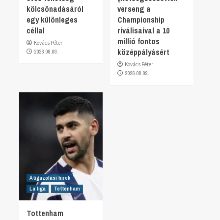
kölcsönadásáról
verseng a
egy különleges
Championship
céllal
riválisaival a 10
millió fontos
Kovács Péter
középpályásért
2026.08.09.
Kovács Péter
2026.08.09.
Átigazolási hírek
La liga
Tottenham
Tottenham