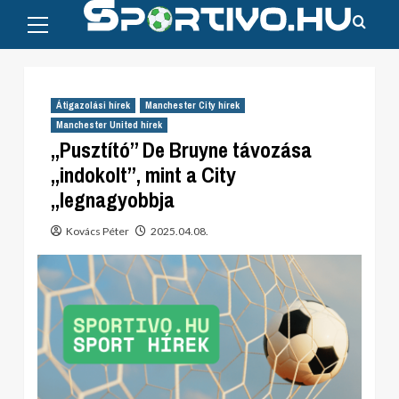
Primary
Skip
Menu
to
content
Átigazolási hírek
Manchester City hírek
Manchester United hírek
„Pusztító” De Bruyne távozása
„indokolt”, mint a City
„legnagyobbja
Kovács Péter
2025.04.08.