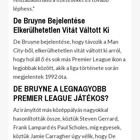
léphess.”
De Bruyne Bejelentése
Elkerülhetetlen Vitát Váltott Ki
De Bruyne bejelentése, hogy távozik a Man
City-ből, elkerülhetetlen vitát váltott ki arról,
hogy hol áll ő és sok más Premier League ikon a
legjobbak között, akik a liga története során
megjelentek 1992 óta.
DE BRUYNE A LEGNAGYOBB
PREMIER LEAGUE JÁTÉKOS?
Az irányítót más középpályás nagyokkal
hasonlították össze, köztük Steven Gerrard,
Frank Lampard és Paul Scholes, míg egyesek,
köztük Jamie Carragher úgy vélik, hogy De