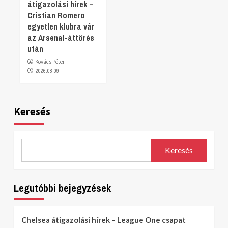
átigazolási hírek –
Cristian Romero
egyetlen klubra vár
az Arsenal-áttörés
után
Kovács Péter
2026.08.09.
Keresés
Keresés
Legutóbbi bejegyzések
Chelsea átigazolási hírek – League One csapat