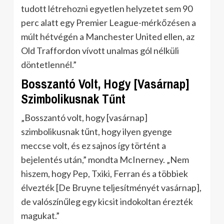
tudott létrehozni egyetlen helyzetet sem 90
perc alatt egy Premier League-mérkőzésen a
múlt hétvégén a Manchester United ellen, az
Old Traffordon vívott unalmas gól nélküli
döntetlennél.”
Bosszantó Volt, Hogy [Vasárnap]
Szimbolikusnak Tűnt
„Bosszantó volt, hogy [vasárnap]
szimbolikusnak tűnt, hogy ilyen gyenge
meccse volt, és ez sajnos így történt a
bejelentés után,” mondta McInerney. „Nem
hiszem, hogy Pep, Txiki, Ferran és a többiek
élvezték [De Bruyne teljesítményét vasárnap],
de valószínűleg egy kicsit indokoltan érezték
magukat.”