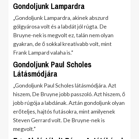
Gondoljunk Lampardra
„Gondoljunk Lampardra, akinek abszurd
gólgyárosa volt és a labdát jól rúgta. De
Bruyne-nek is megvolt ez, talán nem olyan
gyakran, de ő sokkal kreatívabb volt, mint
Frank Lampard valaha is.”
Gondoljunk Paul Scholes
Látásmódjára
„Gondoljunk Paul Scholes látásmódjára. Azt
hiszem, De Bruyne jobb passzoló. Azt hiszem, ő
jobb rúgója a labdának. Aztán gondoljunk olyan
erőteljes, hajtós futásokra, mint amilyenek
Steven Gerrard volt. De Bruyne-nek is
megvolt.”