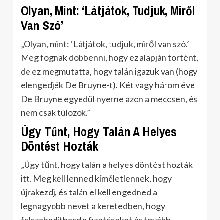
Olyan, Mint: ‘Látjátok, Tudjuk, Miről
Van Szó’
„Olyan, mint: ‘Látjátok, tudjuk, miről van szó.’
Meg fognak döbbenni, hogy ez alapján történt,
de ez megmutatta, hogy talán igazuk van (hogy
elengedjék De Bruyne-t). Két vagy három éve
De Bruyne egyedül nyerne azon a meccsen, és
nem csak túlozok.”
Úgy Tűnt, Hogy Talán A Helyes
Döntést Hozták
„Úgy tűnt, hogy talán a helyes döntést hozták
itt. Meg kell lenned kíméletlennek, hogy
újrakezdj, és talán el kell engedned a
legnagyobb nevet a keretedben, hogy
felszabadíthasd a fizetéseket és tovább