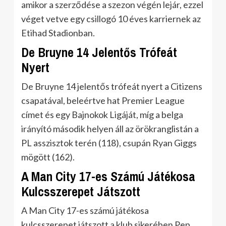
amikor a szerződése a szezon végén lejár, ezzel
véget vetve egy csillogó 10 éves karriernek az
Etihad Stadionban.
De Bruyne 14 Jelentős Trófeát
Nyert
De Bruyne 14 jelentős trófeát nyert a Citizens
csapatával, beleértve hat Premier League
címet és egy Bajnokok Ligáját, míg a belga
irányító második helyen áll az örökranglistán a
PL asszisztok terén (118), csupán Ryan Giggs
mögött (162).
A Man City 17-es Számú Játékosa
Kulcsszerepet Játszott
A Man City 17-es számú játékosa
kulcsszerepet játszott a klub sikerében Pep