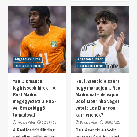
Átigazolási hírek
Átigazolási hírek
Real Madrid hírek
Real Madrid hírek
Yan Diomande
Raul Asencio elszánt,
legfrissebb hírek – A
hogy maradjon a Real
Real Madrid
Madridnál – de vajon
megegyezett a PSG-
José Mourinho véget
vel összefüggő
vetett Los Blancos
támadóval
karrierjének?
Kovács Péter
2026.07.25.
Kovács Péter
2026.07.22.
A Real Madrid állítólag
Raul Asencio eltökélt,
szóbeli megállapodásra
hogy a nyári átigazolási