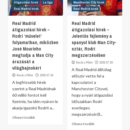
Átigazolási hírek
La liga
Manchester City hírek
Real Madrid hírek
Real Madrid hírek
Real Madrid
Real Madrid
átigazolási hírek –
átigazolási hírek –
Rodri ‘művelet’
Jelentős fejlemény a
folyamatban, miközben
spanyol klub Man City-
José Mourinho
sztár, Rodri
megtudja a Man City
megszerzésében
árazását a
Kovács Péter
2026.07.29.
világbajnokért
A Real Madrid állítólag
Kovács Péter
2026.07.30.
először vette fel a
A legfrissebb hírek
kapcsolatot a
szerint a Real Madridnak
Manchester Cityvel,
60 millió fontot kell
hogy a nyári átigazolási
fizetnie, ha idén nyáron le
időszakban Rodri
akarja igazolni Rodrit a...
esetleges
megszerzéséről...
Olvass tovább
Olvass tovább