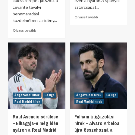
kulcsszerepet játszott a
ezen a nyáron.A spanyol
Levante tavalyi
sztárcsapat...
bennmaradási
Olvass tovább
küzdelmében, az idény...
Olvass tovább
Átigazolási hírek
La liga
Átigazolási hírek
La liga
Real Madrid hírek
Real Madrid hírek
Raul Asencio sérülése
Fulham átigazolási
– Elhagyja-e még idén
hírek – Alvaro Arbeloa
nyáron a Real Madrid
újra összehozná a