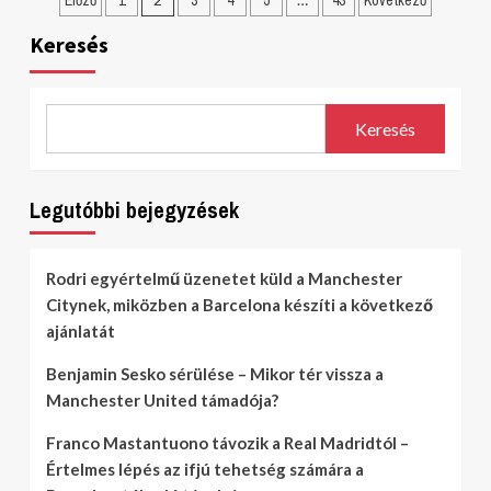
Előző
1
3
4
5
43
Következő
lapozása
Keresés
Keresés
Legutóbbi bejegyzések
Rodri egyértelmű üzenetet küld a Manchester
Citynek, miközben a Barcelona készíti a következő
ajánlatát
Benjamin Sesko sérülése – Mikor tér vissza a
Manchester United támadója?
Franco Mastantuono távozik a Real Madridtól –
Értelmes lépés az ifjú tehetség számára a