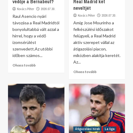
védője a Bernabéut?
Real Madrid két
neveltjét
Kovács Péter
2026.07.30.
Kovács Péter
2026.07.30.
Raul Asencio nyári
távozása a Real Madridtól
Amíg Jose Mourinho a
bonyolultabbá vált azzal a
felkészülési időszakot
hírrel, hogy a védő
felügyeli, a Real Madrid
izomsérülést
aktív szerepet vállal az
szenvedett.Az utóbbi
átigazolási piacon,
időben számos...
miközben alakítja keretét.
Az...
Olvass tovább
Olvass tovább
Átigazolási hírek
La liga