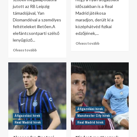
jutott az RB Leipzig
időszakban is a Real
támadójával, Yan
Madrid játékosa
Diomandéval a személyes
maradjon, derült ki a
feltételeket illetően.A
középhátvéd fizikai
elefántcsontparti szélső
edzőjének,...
lenyűgöző...
Olvass tovább
Olvass tovább
Átigazolási hírek
Átigazolási hírek
Manchester City hírek
Real Madrid hírek
Real Madrid hírek