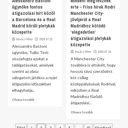
Alessandro Bastoni
Mindent megtesznek
ügynöke fontos
érte – Friss hírek Rodri
átigazolási hírt közöl
Manchester City-
a Barcelona és a Real
jövőjéről a Real
Madrid körüli pletykák
Madridhoz kötődő
közepette
‘elégedetlen’
átigazolási pletykák
Kovács Péter
2026.07.22.
közepette
Alessandro Bastoni
Kovács Péter
2026.07.19.
ügynöke, Tullio Tinti
visszafogta azokat a
A Manchester City
találgatásokat, amelyek
továbbra is eltökélt, hogy
szerint az olasz
hosszú távú szerződést
válogatott játékos a nyári
köt csillag
átigazolási időszakban
középpályásával, Rodrival,
elhagyhatja...
miközben a Real
Madridhoz fűződő
Olvass tovább
átigazolási...
Olvass tovább
Bejegyzések
2
…