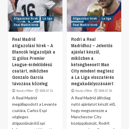
Átigazolási hírek
La liga
Átigazolási hírek
La liga
Real Madrid hírek
Real Madrid hírek
Real Madrid
Rodri a Real
átigazolási hírek – A
Madridhoz – Jelentős
Blancók leigazolják a
ajánlat készül,
11 gólos Premier
miközben a
League-érdeklődésű
kétségbeesett Man
csatárt, miközben
City mindent megtesz
Gonzalo Garcia
a La Liga visszatérés
távozása közeleg
megakadályozásáért
Kovács Péter
2026.07.31.
Kovács Péter
2026.07.30.
A Real Madrid
A Real Madrid állítólag
megállapodott a Levante
nyitó ajánlatot készít elő,
csatára, Carlos Espi
hogy megszerezze a
végleges
Manchester City
átigazolásáról.Espi
középpályását, Rodrit