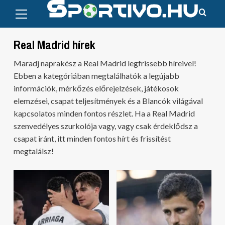
Primary
Skip
Menu
to
content
Real Madrid hírek
Maradj naprakész a Real Madrid legfrissebb híreivel!
Ebben a kategóriában megtalálhatók a legújabb
információk, mérkőzés előrejelzések, játékosok
elemzései, csapat teljesítmények és a Blancók világával
kapcsolatos minden fontos részlet. Ha a Real Madrid
szenvedélyes szurkolója vagy, vagy csak érdeklődsz a
csapat iránt, itt minden fontos hírt és frissítést
megtalálsz!