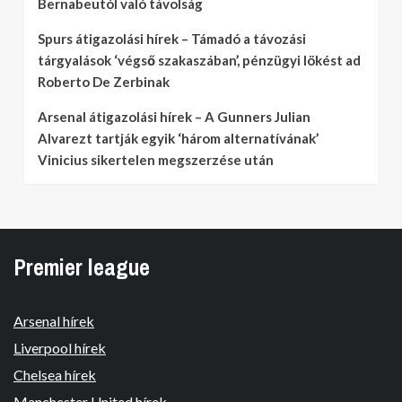
Bernabeutól való távolság
Spurs átigazolási hírek – Támadó a távozási
tárgyalások ‘végső szakaszában’, pénzügyi lökést ad
Roberto De Zerbinak
Arsenal átigazolási hírek – A Gunners Julian
Alvarezt tartják egyik ‘három alternatívának’
Vinicius sikertelen megszerzése után
Premier league
Arsenal hírek
Liverpool hírek
Chelsea hírek
Manchester United hírek