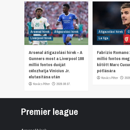
Arsenal hírek
Átigazolási hírek
Átigazolási hírek
C
Liverpool hírek
La liga
Arsenal átigazolási hírek – A
Fabrizio Romano:
Gunners most a Liverpool 188
millió fontos me
millió fontos duóját
kötött Marc Cucur
célozhatja Vinicius Jr.
pótlására
elutasítása után
Kovács Péter
202
Kovács Péter
2026.08.07.
Premier league