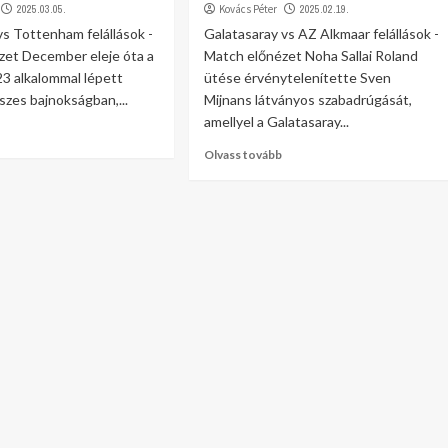
2025.03.05.
Kovács Péter
2025.02.19.
s Tottenham felállások -
Galatasaray vs AZ Alkmaar felállások -
zet December eleje óta a
Match előnézet Noha Sallai Roland
3 alkalommal lépett
ütése érvénytelenítette Sven
sszes bajnokságban,...
Mijnans látványos szabadrúgását,
amellyel a Galatasaray...
Olvass tovább