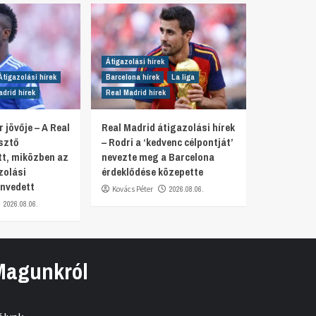
Átigazolási hírek
Átigazolási hírek
Barcelona hírek
La liga
drid hírek
Real Madrid hírek
r jövője – A Real
Real Madrid átigazolási hírek
sztő
– Rodri a ‘kedvenc célpontját’
tt, miközben az
nevezte meg a Barcelona
zolási
érdeklődése közepette
nvedett
Kovács Péter
2026.08.06.
2026.08.06.
Magunkról