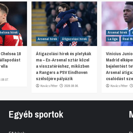
helsea hírek
Arsenal hírek
Arsenal hírek
Átigazolási hírek
La liga
Real Ma
 Chelsea 18
Átigazolási hírek és pletykák
Vinicius Junio
gállapodást
ma – Ex-Arsenal sztár közel
Madrid elképe
ella
a visszatéréshez, miközben
bejelentést te
a Rangers a PSV Eindhoven
Arsenal átiga
szélsőjére pályázik
csalódást sze
6.08.07.
Kovács Péter
2026.08.06.
Kovács Péter
Egyéb sportok