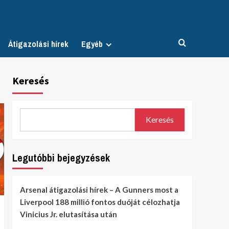
Átigazolási hírek
Egyéb
Keresés
Keresés
Legutóbbi bejegyzések
Arsenal átigazolási hírek – A Gunners most a
Liverpool 188 millió fontos duóját célozhatja
Vinicius Jr. elutasítása után