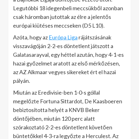
Legutóbbi 18 idegenbeli meccsükből azonban
csak háromban jutottak az élre a jelentős
európai kiütéses meccseken (D5 L10).
Azóta, hogy az
Európa Liga
rájátszásának
visszavágóján 2-2-es döntetlent játszott a
Galatasarayval, egy héttel azután, hogy 4-1-es
hazai győzelmet aratott az első mérkőzésen,
az AZ Alkmaar vegyes sikereket ért el hazai
pályán.
Miután az Eredivisie-ben 1-0-s góllal
megelőzte Fortuna Sittardot, De Kaasboeren
bebiztosította helyét a KNVB Beker
döntőjében, miután 120 perc alatt
szórakoztató 2-2-es döntetlent követően
büntetőkkel 4-3-ra legyőzte a Herculest. Az