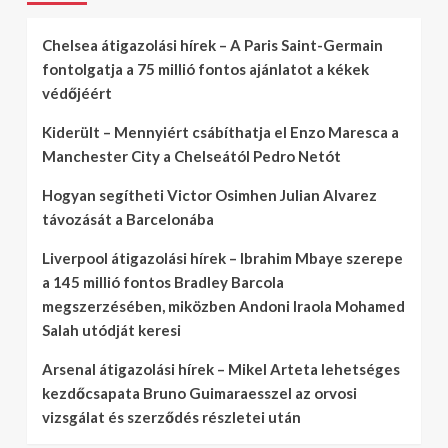
Chelsea átigazolási hírek – A Paris Saint-Germain
fontolgatja a 75 millió fontos ajánlatot a kékek
védőjéért
Kiderült – Mennyiért csábíthatja el Enzo Maresca a
Manchester City a Chelseától Pedro Netót
Hogyan segítheti Victor Osimhen Julian Alvarez
távozását a Barcelonába
Liverpool átigazolási hírek – Ibrahim Mbaye szerepe
a 145 millió fontos Bradley Barcola
megszerzésében, miközben Andoni Iraola Mohamed
Salah utódját keresi
Arsenal átigazolási hírek – Mikel Arteta lehetséges
kezdőcsapata Bruno Guimaraesszel az orvosi
vizsgálat és szerződés részletei után