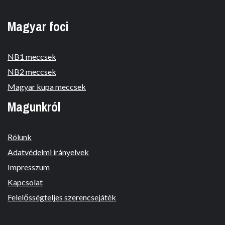
Magyar foci
NB1 meccsek
NB2 meccsek
Magyar kupa meccsek
Magunkról
Rólunk
Adatvédelmi irányelvek
Impresszum
Kapcsolat
Felelősségteljes szerencsejáték