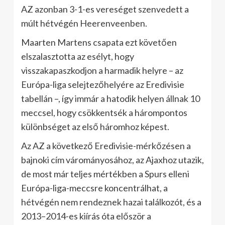
AZ azonban 3-1-es vereséget szenvedett a
múlt hétvégén Heerenveenben.
Maarten Martens csapata ezt követően
elszalasztotta az esélyt, hogy
visszakapaszkodjon a harmadik helyre – az
Európa-liga selejtezőhelyére az Eredivisie
tabellán –, így immár a hatodik helyen állnak 10
meccsel, hogy csökkentsék a hárompontos
különbséget az első háromhoz képest.
Az AZ a következő Eredivisie-mérkőzésen a
bajnoki cím várományosához, az Ajaxhoz utazik,
de most már teljes mértékben a Spurs elleni
Európa-liga-meccsre koncentrálhat, a
hétvégén nem rendeznek hazai találkozót, és a
2013–2014-es kiírás óta először a