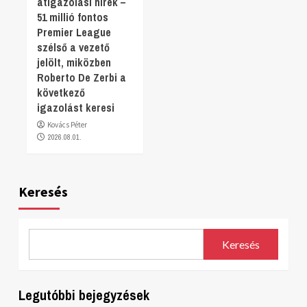
átigazolási hírek –
51 millió fontos
Premier League
szélső a vezető
jelölt, miközben
Roberto De Zerbi a
következő
igazolást keresi
Kovács Péter
2026.08.01.
Keresés
Keresés
Legutóbbi bejegyzések