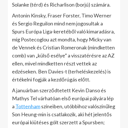
Solanke (térd) és Richarlison (borjú) számára.
Antonin Kinsky, Fraser Forster, Timo Werner
és Sergio Reguilon mind nem jogosultak a
Spurs Európa Liga-keretéből való kimaradásra,
míg Postecoglou azt mondta, hogy Micky van
de Vennek és Cristian Romeronak (mindketten
comb) van „külső esélye” a visszatérésre az AZ
ellen, mivel mindketten részt vettek az
edzéseken. Ben Davies-t (terheléskezelés) is
értékelni fogják a kezdőrúgás előtt.
A januárban szerződtetett Kevin Danso és
Mathys Tel várhatóan első európai pályára lép
a
Tottenham
színeiben, utóbbihoz valószínűleg
Son Heung-min is csatlakozik, aki hét jelentős
európai kiütéses gólt szerzett a Spursben;