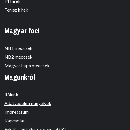
F1 hírek
Tenisz hírek
Magyar foci
NB1 meccsek
NB2 meccsek
Magyar kupa meccsek
Magunkról
Rólunk
Adatvédelmi irányelvek
Impresszum
Kapcsolat
Felelősségteljes szerencsejáték