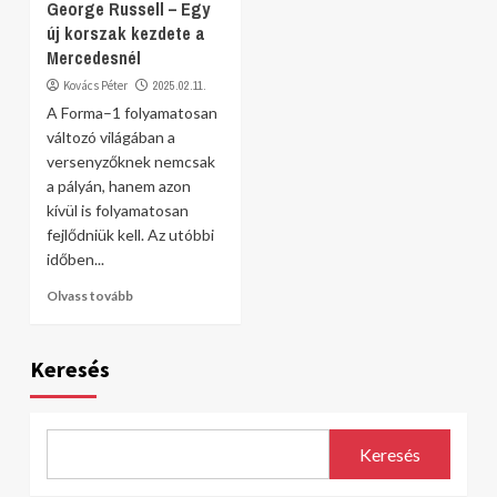
George Russell – Egy
új korszak kezdete a
Mercedesnél
Kovács Péter
2025.02.11.
A Forma–1 folyamatosan
változó világában a
versenyzőknek nemcsak
a pályán, hanem azon
kívül is folyamatosan
fejlődniük kell. Az utóbbi
időben...
Olvass tovább
Keresés
Keresés