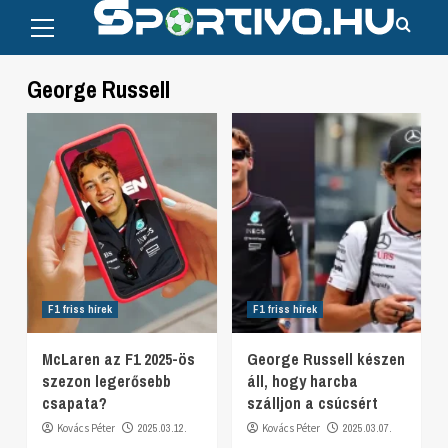
Primary
Skip
Menu
to
content
George Russell
F1 friss hírek
F1 friss hírek
McLaren az F1 2025-ös
George Russell készen
szezon legerősebb
áll, hogy harcba
csapata?
szálljon a csúcsért
Kovács Péter
2025.03.12.
Kovács Péter
2025.03.07.