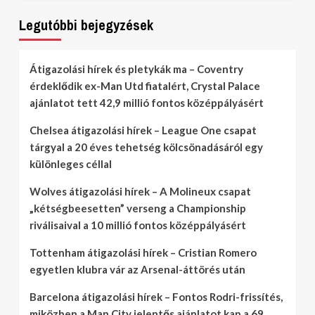
Legutóbbi bejegyzések
Átigazolási hírek és pletykák ma – Coventry
érdeklődik ex-Man Utd fiatalért, Crystal Palace
ajánlatot tett 42,9 millió fontos középpályásért
Chelsea átigazolási hírek – League One csapat
tárgyal a 20 éves tehetség kölcsönadásáról egy
különleges céllal
Wolves átigazolási hírek – A Molineux csapat
„kétségbeesetten” verseng a Championship
riválisaival a 10 millió fontos középpályásért
Tottenham átigazolási hírek – Cristian Romero
egyetlen klubra vár az Arsenal-áttörés után
Barcelona átigazolási hírek – Fontos Rodri-frissítés,
miközben a Man City jelentős ajánlatot kap a 69