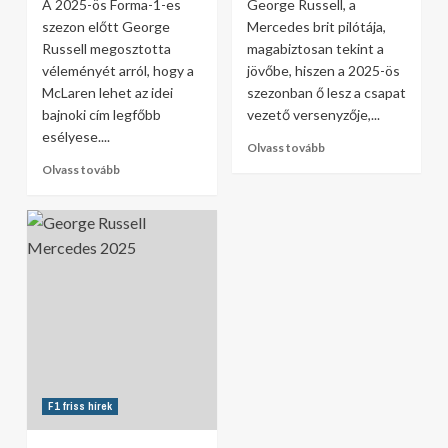
A 2025-ös Forma-1-es
George Russell, a
szezon előtt George
Mercedes brit pilótája,
Russell megosztotta
magabiztosan tekint a
véleményét arról, hogy a
jövőbe, hiszen a 2025-ös
McLaren lehet az idei
szezonban ő lesz a csapat
bajnoki cím legfőbb
vezető versenyzője,...
esélyese....
Olvass tovább
Olvass tovább
F1 friss hírek