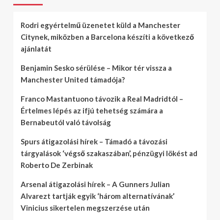
Rodri egyértelmű üzenetet küld a Manchester
Citynek, miközben a Barcelona készíti a következő
ajánlatát
Benjamin Sesko sérülése – Mikor tér vissza a
Manchester United támadója?
Franco Mastantuono távozik a Real Madridtól –
Értelmes lépés az ifjú tehetség számára a
Bernabeutól való távolság
Spurs átigazolási hírek – Támadó a távozási
tárgyalások ‘végső szakaszában’, pénzügyi lökést ad
Roberto De Zerbinak
Arsenal átigazolási hírek – A Gunners Julian
Alvarezt tartják egyik ‘három alternatívának’
Vinicius sikertelen megszerzése után