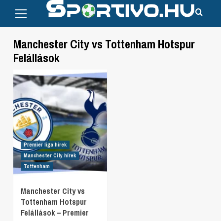
Primary
Skip
Menu
to
content
Manchester City vs Tottenham Hotspur
Felállások
Premier liga hírek
Manchester City hírek
Tottenham
Manchester City vs
Tottenham Hotspur
Felállások – Premier