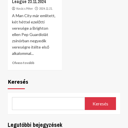
League 23.11.2024
Kovács Péter
2024.11.21.
A Man City már említett,
két héttel ezelőtti
veresége a Brighton
ellen Pep Guardiolát
zsinórban negyedik
vereségre ítélte első
alkalommal...
Olvass tovább
Keresés
Keresés
Legutóbbi bejegyzések