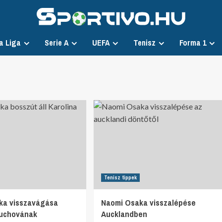
a Liga
Serie A
UEFA
Tenisz
Forma 1
Tenisz tippek
ka visszavágása
Naomi Osaka visszalépése
Muchovának
Aucklandben