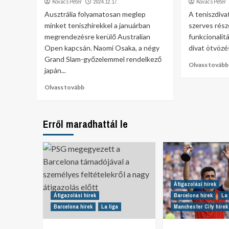
Kovács Péter
2024.12.17.
Kovács Péter
Ausztrália folyamatosan meglep
A teniszdiva
minket teniszhírekkel a januárban
szerves részé
megrendezésre kerülő Australian
funkcionalit
Open kapcsán. Naomi Osaka, a négy
divat ötvözé
Grand Slam-győzelemmel rendelkező
Olvass tovább
japán...
Olvass tovább
Erről maradhattál le
Átigazolási hírek
Átigazolási hírek
Barcelona hírek
La 
Barcelona hírek
La liga
Manchester City hírek