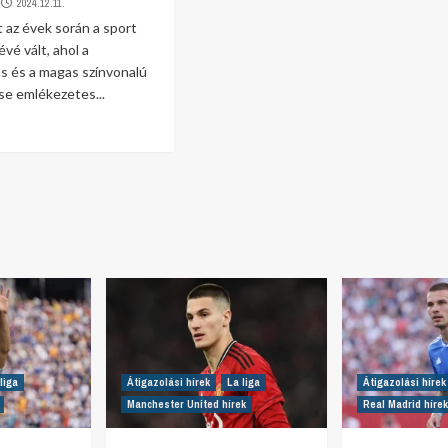
2024.12.11.
t az évek során a sport
vé vált, ahol a
ás és a magas színvonalú
se emlékezetes...
liga
Átigazolási hírek
La liga
Átigazolási hírek
Manchester United hírek
Real Madrid hírek