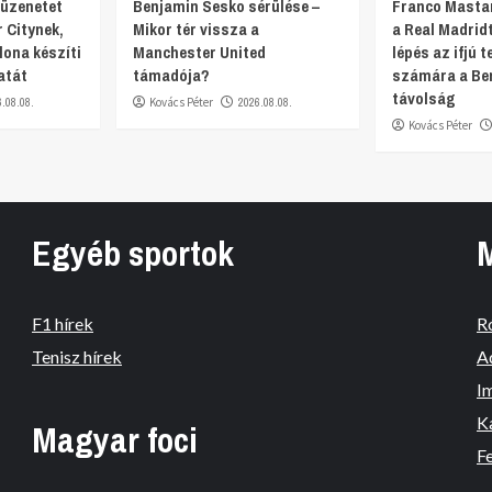
 üzenetet
Benjamin Sesko sérülése –
Franco Masta
 Citynek,
Mikor tér vissza a
a Real Madridt
lona készíti
Manchester United
lépés az ifjú 
atát
támadója?
számára a Ber
távolság
6.08.08.
Kovács Péter
2026.08.08.
Kovács Péter
Egyéb sportok
F1 hírek
R
Tenisz hírek
A
I
K
Magyar foci
Fe