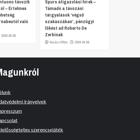
ntuono távozik
Spurs átigazolási hírek –
ól – Értelmes
Támadó a távozási
tehetség
tárgyalások ‘végső
nabeutól való
szakaszában’, pénzügyi
lökést ad Roberto De
Zerbinak
2026.08.08.
Kovács Péter
2026.08.08.
Magunkról
ólunk
datvédelmi irányelvek
mpresszum
apcsolat
lelősségteljes szerencsejáték