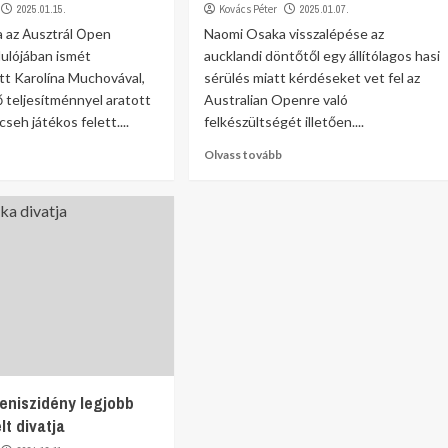
2025.01.15.
Kovács Péter
2025.01.07.
 az Аusztrál Оpen
Naomi Osaka visszalépése az
ulójában ismét
aucklandi döntőtől egy állítólagos hasi
t Karolína Muchovával,
sérülés miatt kérdéseket vet fel az
 teljesítménnyel aratott
Australian Openre való
seh játékos felett....
felkészültségét illetően....
Olvass tovább
teniszidény legjobb
lt divatja