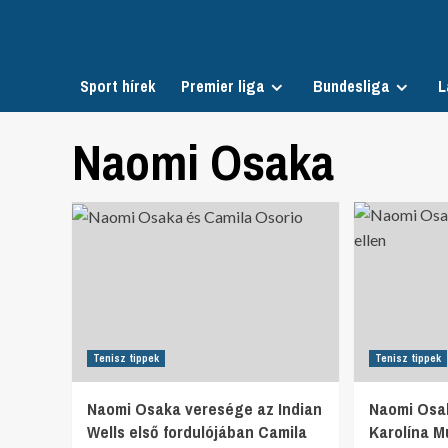
Skip
to
content
Sport hírek
Premier liga
Bundesliga
L
Naomi Osaka
Tenisz tippek
Tenisz tippek
Naomi Osaka veresége az Indian
Naomi Osa
Wells első fordulójában Camila
Karolína 