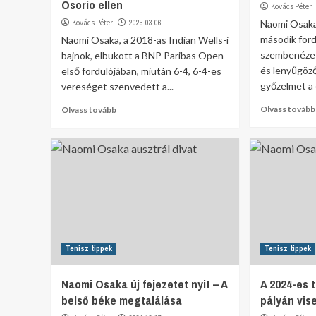
Osorio ellen
Kovács Péter
Kovács Péter
2025.03.06.
Naomi Osaka
második ford
Naomi Osaka, a 2018-as Indian Wells-i
szembenézet
bajnok, elbukott a BNP Paribas Open
és lenyűgöző
első fordulójában, miután 6-4, 6-4-es
győzelmet a c
vereséget szenvedett a...
Olvass tovább
Olvass tovább
Tenisz tippek
Tenisz tippek
Naomi Osaka új fejezetet nyit – A
A 2024-es 
belső béke megtalálása
pályán vise