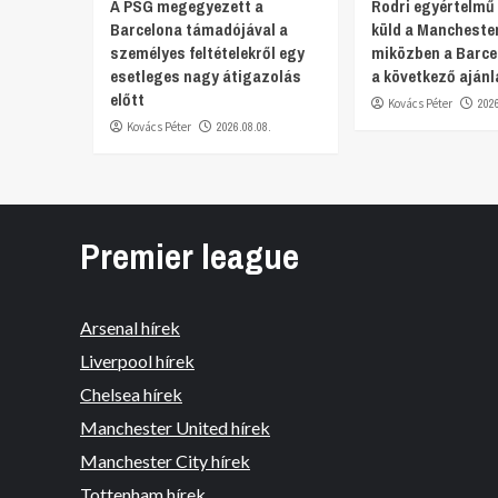
A PSG megegyezett a
Rodri egyértelmű
Barcelona támadójával a
küld a Manchester
személyes feltételekről egy
miközben a Barce
esetleges nagy átigazolás
a következő ajánl
előtt
Kovács Péter
202
Kovács Péter
2026.08.08.
Premier league
Arsenal hírek
Liverpool hírek
Chelsea hírek
Manchester United hírek
Manchester City hírek
Tottenham hírek