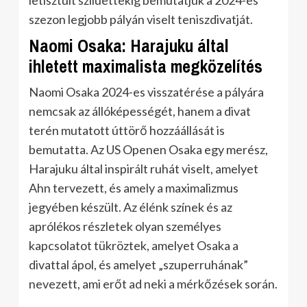
letisztult sziluettekig bemutatjuk a 2024-es
szezon legjobb pályán viselt teniszdivatját.
Naomi Osaka: Harajuku által
ihletett maximalista megközelítés
Naomi Osaka 2024-es visszatérése a pályára
nemcsak az állóképességét, hanem a divat
terén mutatott úttörő hozzáállását is
bemutatta. Az US Openen Osaka egy merész,
Harajuku által inspirált ruhát viselt, amelyet
Ahn tervezett, és amely a maximalizmus
jegyében készült. Az élénk színek és az
aprólékos részletek olyan személyes
kapcsolatot tükröztek, amelyet Osaka a
divattal ápol, és amelyet „szuperruhának”
nevezett, ami erőt ad neki a mérkőzések során.