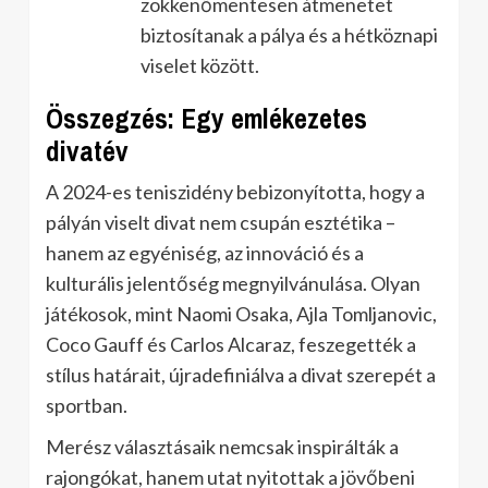
zökkenőmentesen átmenetet
biztosítanak a pálya és a hétköznapi
viselet között.
Összegzés: Egy emlékezetes
divatév
A 2024-es teniszidény bebizonyította, hogy a
pályán viselt divat nem csupán esztétika –
hanem az egyéniség, az innováció és a
kulturális jelentőség megnyilvánulása. Olyan
játékosok, mint Naomi Osaka, Ajla Tomljanovic,
Coco Gauff és Carlos Alcaraz, feszegették a
stílus határait, újradefiniálva a divat szerepét a
sportban.
Merész választásaik nemcsak inspirálták a
rajongókat, hanem utat nyitottak a jövőbeni