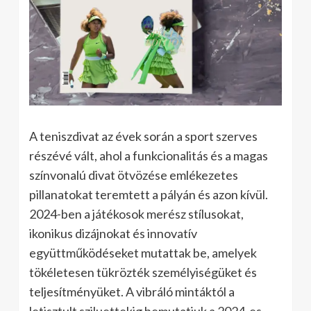
A teniszdivat az évek során a sport szerves
részévé vált, ahol a funkcionalitás és a magas
színvonalú divat ötvözése emlékezetes
pillanatokat teremtett a pályán és azon kívül.
2024-ben a játékosok merész stílusokat,
ikonikus dizájnokat és innovatív
együttműködéseket mutattak be, amelyek
tökéletesen tükrözték személyiségüket és
teljesítményüket. A vibráló mintáktól a