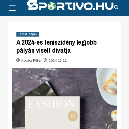
Primary
Skip
Menu
to
content
Tenisz tippek
A 2024-es teniszidény legjobb
pályán viselt divatja
Kovács Péter
2024.12.11.