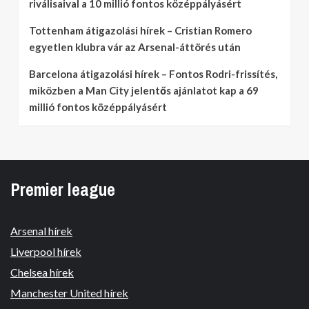
riválisaival a 10 millió fontos középpályásért
Tottenham átigazolási hírek – Cristian Romero
egyetlen klubra vár az Arsenal-áttörés után
Barcelona átigazolási hírek – Fontos Rodri-frissítés,
miközben a Man City jelentős ajánlatot kap a 69
millió fontos középpályásért
Premier league
Arsenal hírek
Liverpool hírek
Chelsea hírek
Manchester United hírek