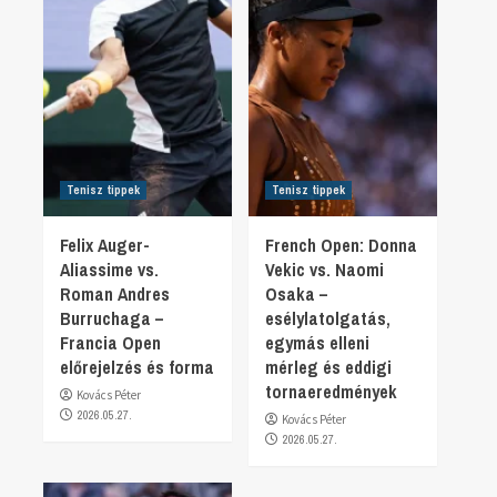
Tenisz tippek
Tenisz tippek
Felix Auger-
French Open: Donna
Aliassime vs.
Vekic vs. Naomi
Roman Andres
Osaka –
Burruchaga –
esélylatolgatás,
Francia Open
egymás elleni
előrejelzés és forma
mérleg és eddigi
tornaeredmények
Kovács Péter
2026.05.27.
Kovács Péter
2026.05.27.