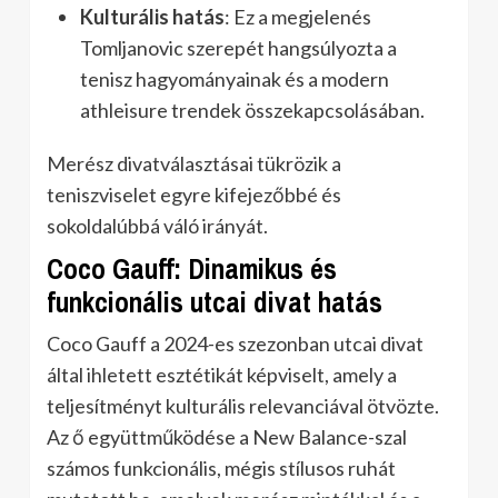
Kulturális hatás
: Ez a megjelenés
Tomljanovic szerepét hangsúlyozta a
tenisz hagyományainak és a modern
athleisure trendek összekapcsolásában.
Merész divatválasztásai tükrözik a
teniszviselet egyre kifejezőbbé és
sokoldalúbbá váló irányát.
Coco Gauff: Dinamikus és
funkcionális utcai divat hatás
Coco Gauff a 2024-es szezonban utcai divat
által ihletett esztétikát képviselt, amely a
teljesítményt kulturális relevanciával ötvözte.
Az ő együttműködése a New Balance-szal
számos funkcionális, mégis stílusos ruhát