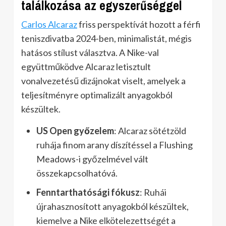
találkozása az egyszerűséggel
Carlos Alcaraz
friss perspektívát hozott a férfi
teniszdivatba 2024-ben, minimalistát, mégis
hatásos stílust választva. A Nike-val
együttműködve Alcaraz letisztult
vonalvezetésű dizájnokat viselt, amelyek a
teljesítményre optimalizált anyagokból
készültek.
US Open győzelem
: Alcaraz sötétzöld
ruhája finom arany díszítéssel a Flushing
Meadows-i győzelmével vált
összekapcsolhatóvá.
Fenntarthatósági fókusz
: Ruhái
újrahasznosított anyagokból készültek,
kiemelve a Nike elkötelezettségét a