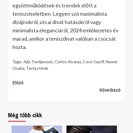
együttműködések és trendek előtt a
teniszviseletben. Legyen szó maximalista
dizájnokról, utcai divat hatásokról vagy
minimalista eleganciáról, 2024 emlékezetes év
marad, amikor a teniszdivat valóban a csúcsát
hozta.
Tags:
Ajla Tomljanovic
,
Carlos Alcaraz
,
Coco Gauff
,
Naomi
Osaka
,
Tenisz hírek
Continue
Előző
Következő
Reading
Még több cikk