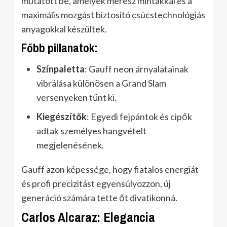
mutatott be, amelyek merész mintákkal és a
maximális mozgást biztosító csúcstechnológiás
anyagokkal készültek.
Főbb pillanatok:
Színpaletta
: Gauff neon árnyalatainak
vibrálása különösen a Grand Slam
versenyeken tűnt ki.
Kiegészítők
: Egyedi fejpántok és cipők
adtak személyes hangvételt
megjelenésének.
Gauff azon képessége, hogy fiatalos energiát
és profi precizitást egyensúlyozzon, új
generáció számára tette őt divatikonná.
Carlos Alcaraz: Elegancia