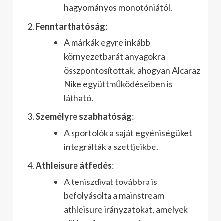
hagyományos monotóniától.
Fenntarthatóság
:
A márkák egyre inkább
környezetbarát anyagokra
összpontosítottak, ahogyan Alcaraz
Nike együttműködéseiben is
látható.
Személyre szabhatóság
:
A sportolók a saját egyéniségüket
integrálták a szettjeikbe.
Athleisure átfedés
:
A teniszdivat továbbra is
befolyásolta a mainstream
athleisure irányzatokat, amelyek