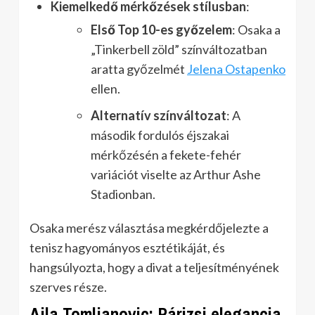
Kiemelkedő mérkőzések stílusban
:
Első Top 10-es győzelem
: Osaka a
„Tinkerbell zöld” színváltozatban
aratta győzelmét
Jelena Ostapenko
ellen.
Alternatív színváltozat
: A
második fordulós éjszakai
mérkőzésén a fekete-fehér
variációt viselte az Arthur Ashe
Stadionban.
Osaka merész választása megkérdőjelezte a
tenisz hagyományos esztétikáját, és
hangsúlyozta, hogy a divat a teljesítményének
szerves része.
Ajla Tomljanovic: Párizsi elegancia