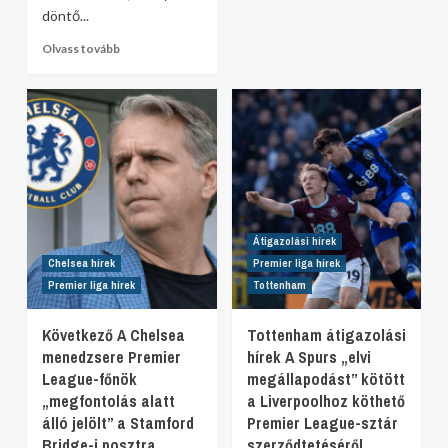
döntő...
Olvass tovább
Átigazolási hírek
Chelsea hírek
Premier liga hírek
Premier liga hírek
Tottenham
Következő A Chelsea
Tottenham átigazolási
menedzsere Premier
hírek A Spurs „elvi
League-főnök
megállapodást” kötött
„megfontolás alatt
a Liverpoolhoz köthető
álló jelölt” a Stamford
Premier League-sztár
Bridge-i posztra
szerződtetéséről