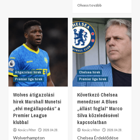
Olvass tovább
Átigazolási hírek
Chelsea hírek
Premier liga hírek
Premier liga hírek
Wolves átigazolási
Következő Chelsea
hírek Marshall Munetsi
menedzser A Blues
„elvi megállapodás” a
„állást foglal” Marco
Premier League
Silva közeledésével
klubbal
kapcsolatban
Kovács Péter
2026.04.28.
Kovács Péter
2026.04.28.
Wolverhampton
Chelsea Érdeklődése