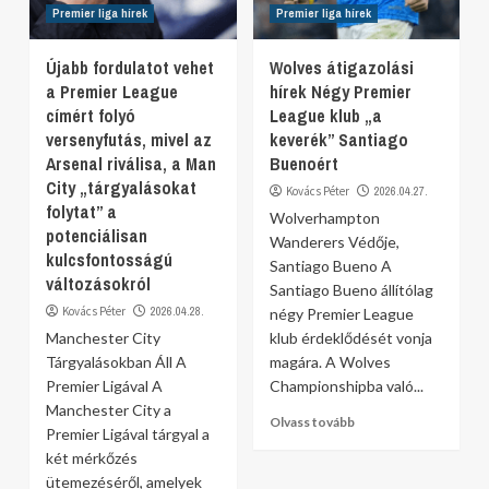
Premier liga hírek
Premier liga hírek
Újabb fordulatot vehet
Wolves átigazolási
a Premier League
hírek Négy Premier
címért folyó
League klub „a
versenyfutás, mivel az
keverék” Santiago
Arsenal riválisa, a Man
Buenoért
City „tárgyalásokat
Kovács Péter
2026.04.27.
folytat” a
Wolverhampton
potenciálisan
Wanderers Védője,
kulcsfontosságú
Santiago Bueno A
változásokról
Santiago Bueno állítólag
Kovács Péter
2026.04.28.
négy Premier League
Manchester City
klub érdeklődését vonja
Tárgyalásokban Áll A
magára. A Wolves
Premier Ligával A
Championshipba való...
Manchester City a
Olvass tovább
Premier Ligával tárgyal a
két mérkőzés
ütemezéséről, amelyek