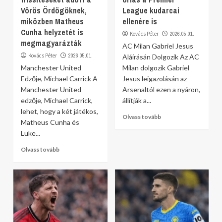
Vörös Ördögöknek,
League kudarcai
miközben Matheus
ellenére is
Cunha helyzetét is
Kovács Péter
2026.05.01.
megmagyarázták
AC Milan Gabriel Jesus
Kovács Péter
2026.05.01.
Aláírásán Dolgozik Az AC
Manchester United
Milan dolgozik Gabriel
Edzője, Michael Carrick A
Jesus leigazolásán az
Manchester United
Arsenaltól ezen a nyáron,
edzője, Michael Carrick,
állítják a...
lehet, hogy a két játékos,
Olvass tovább
Matheus Cunha és
Luke...
Olvass tovább