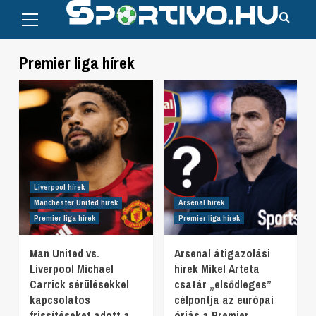
Primary
Skip
Menu
to
content
Premier liga hírek
Liverpool hírek
Manchester United hírek
Arsenal hírek
Premier liga hírek
Premier liga hírek
Man United vs.
Arsenal átigazolási
Liverpool Michael
hírek Mikel Arteta
Carrick sérülésekkel
csatár „elsődleges”
kapcsolatos
célpontja az európai
frissítéseket adott a
óriás a Premier