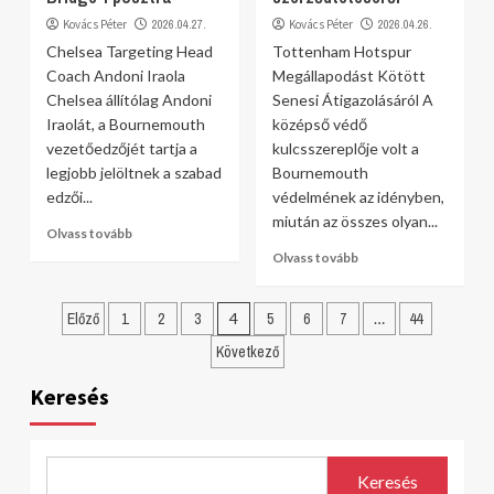
Kovács Péter
2026.04.27.
Kovács Péter
2026.04.26.
Chelsea Targeting Head
Tottenham Hotspur
Coach Andoni Iraola
Megállapodást Kötött
Chelsea állítólag Andoni
Senesi Átigazolásáról A
Iraolát, a Bournemouth
középső védő
vezetőedzőjét tartja a
kulcsszereplője volt a
legjobb jelöltnek a szabad
Bournemouth
edzői...
védelmének az idényben,
miután az összes olyan...
Olvass tovább
Olvass tovább
Bejegyzések
Előző
1
2
3
4
5
6
7
…
44
lapozása
Következő
Keresés
Keresés