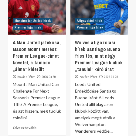
Manchester United hírek
Átigazolási hírek
Premier liga hírek
Premier liga hírek
A Man United játékosa,
Wolves átigazolási
Mason Mount merész
hírek Santiago Bueno
Premier League-címet
frissítés, mint négy
követel, a támadó
Premier League klubok
„álma” kiderült
„tanulni” kérő árat
Kovács Péter
2026.04.30.
Kovács Péter
2026.04.29.
Mount: 'Man United Can
Leeds United
Challenge For Next
Érdeklődése Santiago
Season's Premier League
Bueno Iránt A Leeds
Title' A Premier League,
United állítólag azon
és azt hiszem, meg tudjuk
klubok között van,
csinálni....
amelyek megtudták a
Wolverhampton
Olvass tovább
Wanderers védője,...