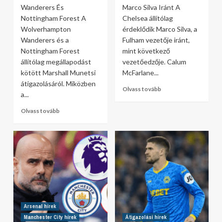
Wanderers És
Marco Silva Iránt A
Nottingham Forest A
Chelsea állítólag
Wolverhampton
érdeklődik Marco Silva, a
Wanderers és a
Fulham vezetője iránt,
Nottingham Forest
mint következő
állítólag megállapodást
vezetőedzője. Calum
kötött Marshall Munetsi
McFarlane...
átigazolásáról. Miközben
Olvass tovább
a...
Olvass tovább
Arsenal hírek
Manchester City hírek
Átigazolási hírek