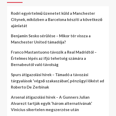
Rodri egyértelmű üzenetet küld a Manchester
Citynek, miközben a Barcelona készíti a következő
ajánlatát
Benjamin Sesko sérülése – Mikor tér vissza a
Manchester United támadója?
Franco Mastantuono távozik a Real Madridtól –
Értelmes lépés az ifjú tehetség számára a
Bernabeutól való távolság
Spurs átigazolási hírek – Támadó a távozási
tárgyalások ‘végső szakaszában’, pénzügyi lökést ad
Roberto De Zerbinak
Arsenal átigazolási hírek – A Gunners Julian
Alvarezt tartják egyik ‘három alternatívának’
Vinicius sikertelen megszerzése után