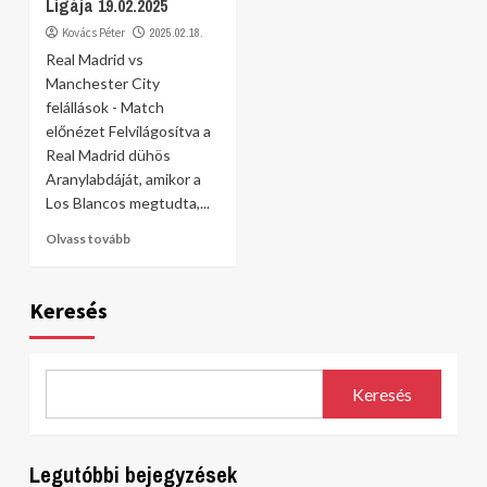
Ligája 19.02.2025
Kovács Péter
2025.02.18.
Real Madrid vs
Manchester City
felállások - Match
előnézet Felvilágosítva a
Real Madrid dühös
Aranylabdáját, amikor a
Los Blancos megtudta,...
Olvass tovább
Keresés
Keresés
Legutóbbi bejegyzések