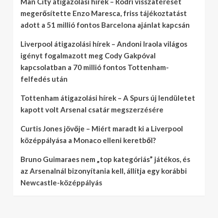
Man City átigazolási hírek – Rodri visszatérését
megerősítette Enzo Maresca, friss tájékoztatást
adott a 51 millió fontos Barcelona ajánlat kapcsán
Liverpool átigazolási hírek – Andoni Iraola világos
igényt fogalmazott meg Cody Gakpóval
kapcsolatban a 70 millió fontos Tottenham-
felfedés után
Tottenham átigazolási hírek – A Spurs új lendületet
kapott volt Arsenal csatár megszerzésére
Curtis Jones jövője – Miért maradt ki a Liverpool
középpályása a Monaco elleni keretből?
Bruno Guimaraes nem „top kategóriás” játékos, és
az Arsenalnál bizonyítania kell, állítja egy korábbi
Newcastle-középpályás