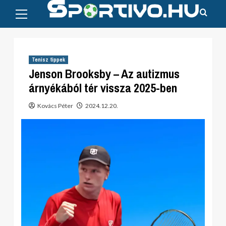
Primary
Skip
Menu
to
content
Tenisz tippek
Jenson Brooksby – Az autizmus
árnyékából tér vissza 2025-ben
Kovács Péter
2024.12.20.