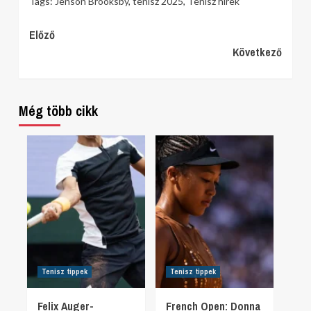
Tags:
Jenson Brooksby
,
tenisz 2025
,
Tenisz hírek
Continue
Előző
Következő
Reading
Még több cikk
Tenisz tippek
Tenisz tippek
Felix Auger-
French Open: Donna