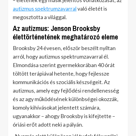
– életének egy másik jelentős vonatkozását, az
autizmus spektrumzavarral
való életét is
megosztotta a világgal.
Az autizmus: Jenson Brooksby
élettörténetének meghatározó eleme
Brooksby 24 évesen, először beszélt nyíltan
arról, hogy autizmus spektrumzavarral él.
Elmondása szerint gyermekkorában 40 órát
töltött terápiával hetente, hogy fejlessze
kommunikációs és szociális készségeit. Az
autizmus, amely egy fejlődési rendellenesség
és az agy működésének különbségei okozzák,
komoly kihívásokat jelentett számára,
ugyanakkor – ahogy Brooksby is kifejtette –
óriási erőt adott neki a pályán.