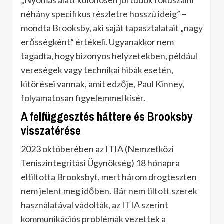
„Nyomás alatt különösen jól tudok fókuszálni
néhány specifikus részletre hosszú ideig” –
mondta Brooksby, aki saját tapasztalatait „nagy
erősségként” értékeli. Ugyanakkor nem
tagadta, hogy bizonyos helyzetekben, például
vereségek vagy technikai hibák esetén,
kitörései vannak, amit edzője, Paul Kinney,
folyamatosan figyelemmel kísér.
A felfüggesztés háttere és Brooksby
visszatérése
2023 októberében az ITIA (Nemzetközi
Teniszintegritási Ügynökség) 18 hónapra
eltiltotta Brooksbyt, mert három drogteszten
nem jelent meg időben. Bár nem tiltott szerek
használatával vádolták, az ITIA szerint
kommunikációs problémák vezettek a