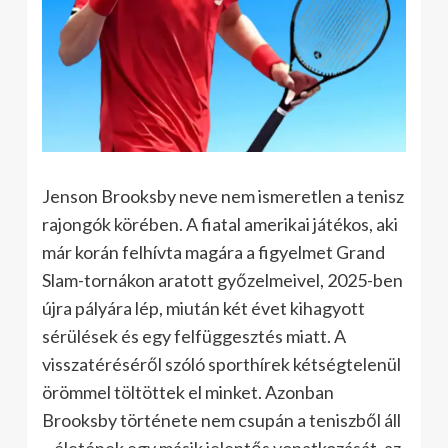
Jenson Brooksby neve nem ismeretlen a tenisz
rajongók körében. A fiatal amerikai játékos, aki
már korán felhívta magára a figyelmet Grand
Slam-tornákon aratott győzelmeivel, 2025-ben
újra pályára lép, miután két évet kihagyott
sérülések és egy felfüggesztés miatt. A
visszatéréséről szóló sporthírek kétségtelenül
örömmel töltöttek el minket. Azonban
Brooksby története nem csupán a teniszből áll