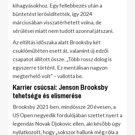
kihagyásokhoz. Egy fellebbezés után a
büntetést lerövidítették, így 2024
márciusában visszatérhetett volna, de
sérülései miatt nem tudott azonnal játszani.
Az eltiltás időszaka alatt Brooksby két
csuklóműtéten esett át, valamint új edzői
csapatot állított össze. „Több rossz dolog is
egyszerre történt. Ez mentálisan nagyon
megterhelő volt” – vallotta be.
Karrier csúcsai: Jenson Brooksby
tehetsége és elismerése
Brooksby 2021-ben, mindössze 20 évesen, a
US Open negyedik fordulójában szettet nyert a
legendás Novak Djokovic ellen, aki később úgy
nyilatkozott, hogy „sokszor hallunk még róla a