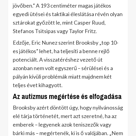
jövőben.” A 193 centiméter magas játékos
egyedi ütései és taktikai éleslátása révén olyan
sztárokat győzött le, mint Casper Ruud,
Stefanos Tsitsipas vagy Taylor Fritz.
Edzője, Eric Nunez szerint Brooksby „top 10-
es játékos” lehet, ha teljesíti a benne rejlő
potenciált. A visszatéréshez vezető út
azonban nem volt egyszerű – sérülései és a
pályán kívüli problémák miatt majdnem két
teljes évet kihagyott.
Az autizmus megértése és elfogadása
Brooksby azért döntött úgy, hogy nyilvánosság
elé tárja történetét, mert azt szeretné, ha az
emberek – legyenek azok teniszezők vagy
bárki más – megértenék, ki is ő valójában. „Nem