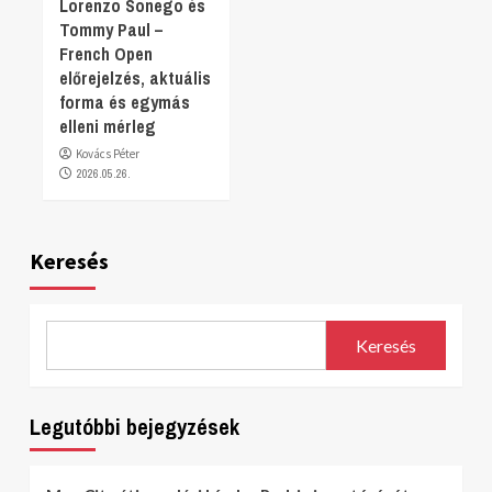
Lorenzo Sonego és
Tommy Paul –
French Open
előrejelzés, aktuális
forma és egymás
elleni mérleg
Kovács Péter
2026.05.26.
Keresés
Keresés
Legutóbbi bejegyzések