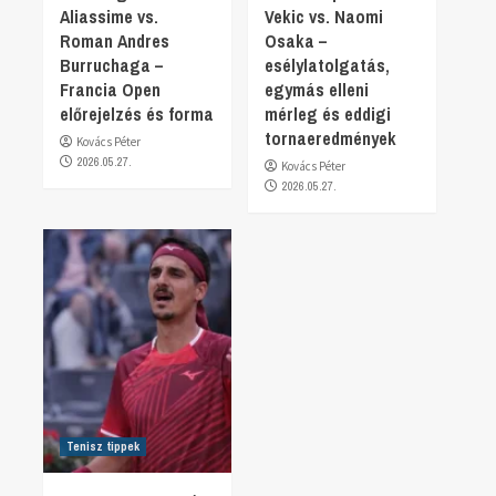
Aliassime vs.
Vekic vs. Naomi
Roman Andres
Osaka –
Burruchaga –
esélylatolgatás,
Francia Open
egymás elleni
előrejelzés és forma
mérleg és eddigi
tornaeredmények
Kovács Péter
2026.05.27.
Kovács Péter
2026.05.27.
Tenisz tippek