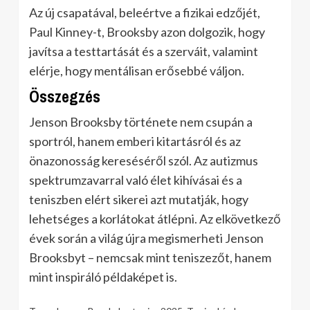
Az új csapatával, beleértve a fizikai edzőjét,
Paul Kinney-t, Brooksby azon dolgozik, hogy
javítsa a testtartását és a szerváit, valamint
elérje, hogy mentálisan erősebbé váljon.
Összegzés
Jenson Brooksby története nem csupán a
sportról, hanem emberi kitartásról és az
önazonosság kereséséről szól. Az autizmus
spektrumzavarral való élet kihívásai és a
teniszben elért sikerei azt mutatják, hogy
lehetséges a korlátokat átlépni. Az elkövetkező
évek során a világ újra megismerheti Jenson
Brooksbyt – nemcsak mint teniszezőt, hanem
mint inspiráló példaképet is.