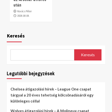
után
Kovács Péter
2026.08.09.
Keresés
Keresés
Legutóbbi bejegyzések
Chelsea átigazolási hírek – League One csapat
tárgyal a 20 éves tehetség kölcsönadásáról egy
különleges céllal
Wolves átigazolási hírek – A Molineux csapat