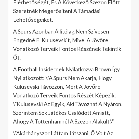
Elérhetőségét, És A Következő Szezon Előtt
Szeretnék Megerősíteni A Támadási
Lehetőségeiket.
A Spurs Azonban Állítólag Nem Szívesen
Engedné El Kulusevskit, Mivel A Jövőre
Vonatkozó Terveik Fontos Részének Tekintik
Őt.
A Football Insidernek Nyilatkozva Brown Így
Nyilatkozott: \”A Spurs Nem Akarja, Hogy
Kulusevski Távozzon, Mert A Jövőre
Vonatkozó Terveik Fontos Részét Képezik:
\”Kulusevski Az Egyik, Aki Távozhat A Nyáron.
Szerintem Sok Játékos Csalódott Amiatt,
Ahogy A Tottenhamnél A Szezon Alakult.\”
\”Akárhányszor Láttam Játszani, Ő Volt Az