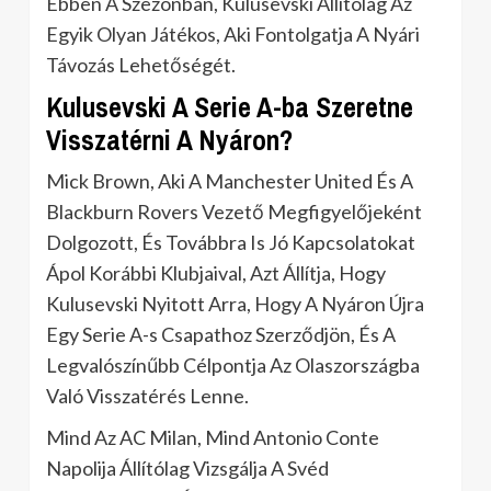
Ebben A Szezonban, Kulusevski Állítólag Az
Egyik Olyan Játékos, Aki Fontolgatja A Nyári
Távozás Lehetőségét.
Kulusevski A Serie A-ba Szeretne
Visszatérni A Nyáron?
Mick Brown, Aki A Manchester United És A
Blackburn Rovers Vezető Megfigyelőjeként
Dolgozott, És Továbbra Is Jó Kapcsolatokat
Ápol Korábbi Klubjaival, Azt Állítja, Hogy
Kulusevski Nyitott Arra, Hogy A Nyáron Újra
Egy Serie A-s Csapathoz Szerződjön, És A
Legvalószínűbb Célpontja Az Olaszországba
Való Visszatérés Lenne.
Mind Az AC Milan, Mind Antonio Conte
Napolija Állítólag Vizsgálja A Svéd