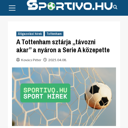
Primary
Skip
Menu
to
content
Átigazolási hírek
Tottenham
A Tottenham sztárja „távozni
akar” a nyáron a Serie A közepette
Kovács Péter
2025.04.08.