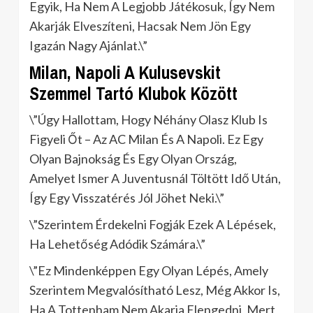
Egyik, Ha Nem A Legjobb Játékosuk, Így Nem
Akarják Elveszíteni, Hacsak Nem Jön Egy
Igazán Nagy Ajánlat.\”
Milan, Napoli A Kulusevskit
Szemmel Tartó Klubok Között
\”Úgy Hallottam, Hogy Néhány Olasz Klub Is
Figyeli Őt – Az AC Milan És A Napoli. Ez Egy
Olyan Bajnokság És Egy Olyan Ország,
Amelyet Ismer A Juventusnál Töltött Idő Után,
Így Egy Visszatérés Jól Jöhet Neki.\”
\”Szerintem Érdekelni Fogják Ezek A Lépések,
Ha Lehetőség Adódik Számára.\”
\”Ez Mindenképpen Egy Olyan Lépés, Amely
Szerintem Megvalósítható Lesz, Még Akkor Is,
Ha A Tottenham Nem Akarja Elengedni, Mert