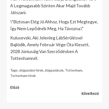
A Legmagasabb Szinten Akar Majd Tovább
Játszani.
\”Biztosan Elég Jó Ahhoz, Hogy Ezt Megtegye,
Így Nem Lepődnék Meg, Ha Távozna.\”
Kulusevski, Aki Jelenleg LábSérüléssel
Bajlódik, Amely Február Vége Óta Kiesett,
2028 Júniusáig Van Szerződésben A
Tottenhamnél.
Tags:
átigazolási hírek
,
átigazolások
,
Tottenham
,
Tottenham hírek
Continue
Előző
Következő
Reading