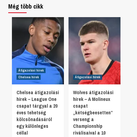
Még több cikk
Átigazolási hírek
Chelsea hírek
Átigazolási hírek
Chelsea átigazolási
Wolves átigazolási
hírek – League One
hírek – A Molineux
csapat tárgyal a 20
csapat
éves tehetség
„kétségbeesetten”
kölcsönadásáról
verseng a
egy különleges
Championship
céllal
riválisaival a 10