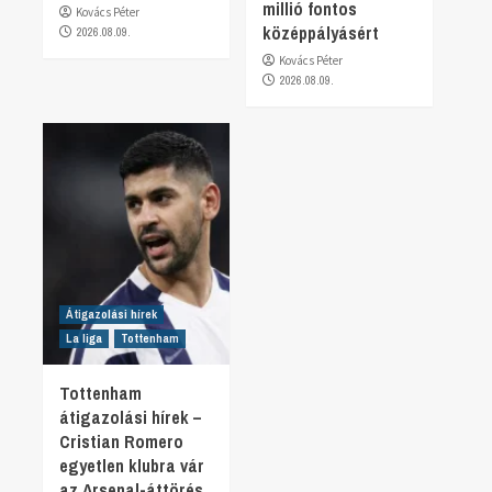
millió fontos
Kovács Péter
középpályásért
2026.08.09.
Kovács Péter
2026.08.09.
Átigazolási hírek
La liga
Tottenham
Tottenham
átigazolási hírek –
Cristian Romero
egyetlen klubra vár
az Arsenal-áttörés