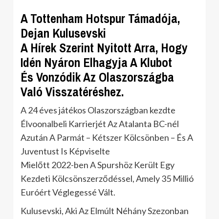
A Tottenham Hotspur Támadója,
Dejan Kulusevski
A Hírek Szerint Nyitott Arra, Hogy
Idén Nyáron Elhagyja A Klubot
És Vonzódik Az Olaszországba
Való Visszatéréshez.
A 24 éves játékos Olaszországban kezdte
Élvoonalbeli Karrierjét Az Atalanta BC-nél
Azután A Parmát – Kétszer Kölcsönben – És A
Juventust Is Képviselte
Mielőtt 2022-ben A Spurshöz Került Egy
Kezdeti Kölcsönszerződéssel, Amely 35 Millió
Euróért Véglegessé Vált.
Kulusevski, Aki Az Elmúlt Néhány Szezonban