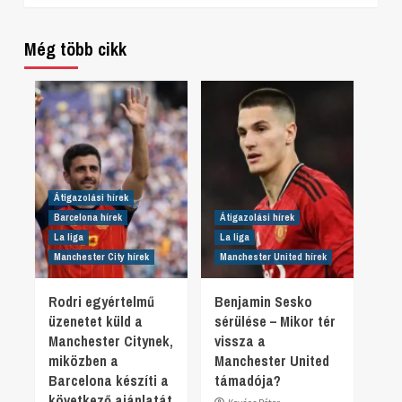
Még több cikk
Átigazolási hírek
Barcelona hírek
Átigazolási hírek
La liga
La liga
Manchester City hírek
Manchester United hírek
Rodri egyértelmű
Benjamin Sesko
üzenetet küld a
sérülése – Mikor tér
Manchester Citynek,
vissza a
miközben a
Manchester United
Barcelona készíti a
támadója?
következő ajánlatát