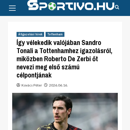
Primary
Skip
Menu
to
content
Átigazolási hírek
Tottenham
Így vélekedik valójában Sandro
Tonali a Tottenhamhez igazolásról,
miközben Roberto De Zerbi őt
nevezi meg első számú
célpontjának
Kovács Péter
2026.06.16.