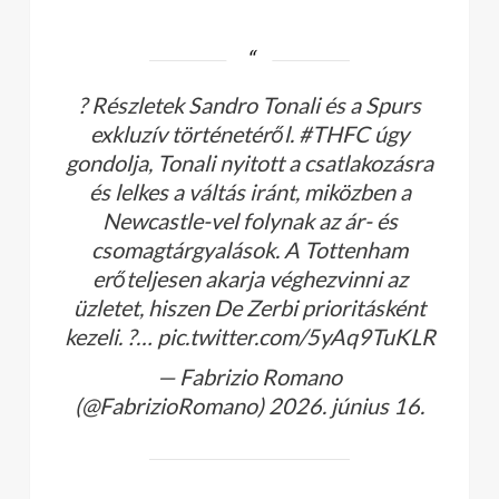
? Részletek Sandro Tonali és a Spurs
exkluzív történetéről. #THFC úgy
gondolja, Tonali nyitott a csatlakozásra
és lelkes a váltás iránt, miközben a
Newcastle-vel folynak az ár- és
csomagtárgyalások. A Tottenham
erőteljesen akarja véghezvinni az
üzletet, hiszen De Zerbi prioritásként
kezeli. ?… pic.twitter.com/5yAq9TuKLR
— Fabrizio Romano
(@FabrizioRomano) 2026. június 16.