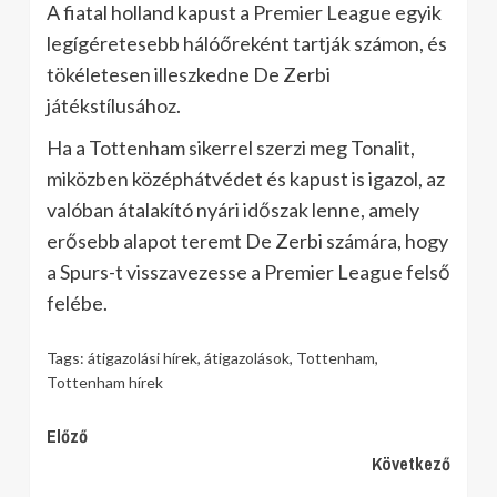
A fiatal holland kapust a Premier League egyik
legígéretesebb hálóőreként tartják számon, és
tökéletesen illeszkedne De Zerbi
játékstílusához.
Ha a Tottenham sikerrel szerzi meg Tonalit,
miközben középhátvédet és kapust is igazol, az
valóban átalakító nyári időszak lenne, amely
erősebb alapot teremt De Zerbi számára, hogy
a Spurs-t visszavezesse a Premier League felső
felébe.
Tags:
átigazolási hírek
,
átigazolások
,
Tottenham
,
Tottenham hírek
Continue
Előző
Következő
Reading