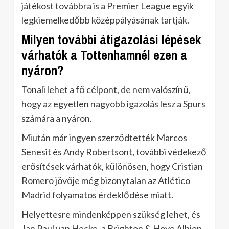
játékost továbbra is a Premier League egyik
legkiemelkedőbb középpályásának tartják.
Milyen további átigazolási lépések
várhatók a Tottenhamnél ezen a
nyáron?
Tonali lehet a fő célpont, de nem valószínű,
hogy az egyetlen nagyobb igazolás lesz a Spurs
számára a nyáron.
Miután már ingyen szerződtették Marcos
Senesit és Andy Robertsont, további védekező
erősítések várhatók, különösen, hogy Cristian
Romero jövője még bizonytalan az Atlético
Madrid folyamatos érdeklődése miatt.
Helyettesre mindenképpen szükség lehet, és
Jan Paul van Hecke, a Brighton & Hove Albion