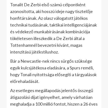
Tonalit De Zerbi első számú célpontként
azonosította, aki hosszú ideje nagy tisztelője
honfitársának. Az olasz válogatott játékos
technikai tudásának, taktikai intelligenciájának
és védekező munkabírásának kombinációja
tökéletesen illeszkedik a De Zerbi által a
Tottenhamnél bevezetni kívánt, magas
intenzitású játékstílushoz.
Bár a Newcastle-nek nincs sürgős szüksége
egyik kulcsjátékosa eladására, a Spurs reméli,
hogy Tonali nyitottsága elősegíti a tárgyalások
előrehaladását.
Az esetleges megállapodás jelentős összegű
átigazolási díjat igényelhet, amely várhatóan
meghaladja a 100 millió fontot, hiszen a 26 éves