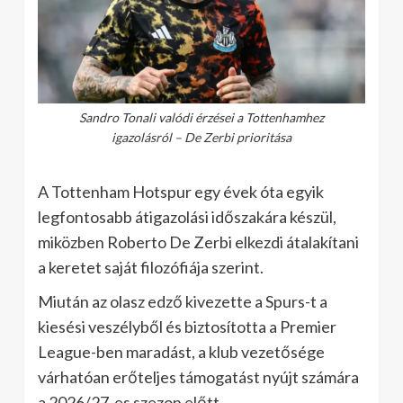
Sandro Tonali valódi érzései a Tottenhamhez
igazolásról – De Zerbi prioritása
A Tottenham Hotspur egy évek óta egyik
legfontosabb átigazolási időszakára készül,
miközben Roberto De Zerbi elkezdi átalakítani
a keretet saját filozófiája szerint.
Miután az olasz edző kivezette a Spurs-t a
kiesési veszélyből és biztosította a Premier
League-ben maradást, a klub vezetősége
várhatóan erőteljes támogatást nyújt számára
a 2026/27-es szezon előtt.