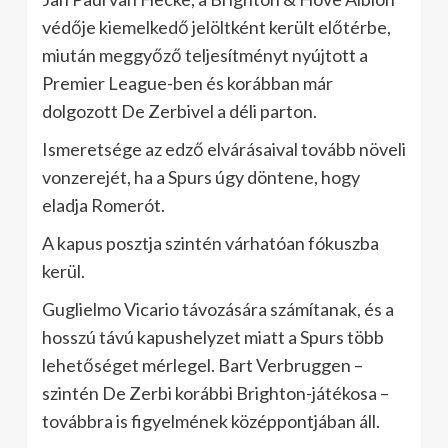
védője kiemelkedő jelöltként került előtérbe,
miután meggyőző teljesítményt nyújtott a
Premier League-ben és korábban már
dolgozott De Zerbivel a déli parton.
Ismeretsége az edző elvárásaival tovább növeli
vonzerejét, ha a Spurs úgy döntene, hogy
eladja Romerót.
A kapus posztja szintén várhatóan fókuszba
kerül.
Guglielmo Vicario távozására számítanak, és a
hosszú távú kapushelyzet miatt a Spurs több
lehetőséget mérlegel. Bart Verbruggen –
szintén De Zerbi korábbi Brighton-játékosa –
továbbra is figyelmének középpontjában áll.