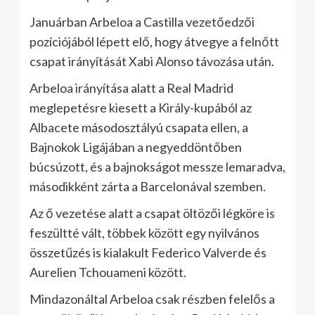
Januárban Arbeloa a Castilla vezetőedzői
pozíciójából lépett elő, hogy átvegye a felnőtt
csapat irányítását Xabi Alonso távozása után.
Arbeloa irányítása alatt a Real Madrid
meglepetésre kiesett a Király-kupából az
Albacete másodosztályú csapata ellen, a
Bajnokok Ligájában a negyeddöntőben
búcsúzott, és a bajnokságot messze lemaradva,
másodikként zárta a Barcelonával szemben.
Az ő vezetése alatt a csapat öltözői légköre is
feszültté vált, többek között egy nyilvános
összetűzés is kialakult Federico Valverde és
Aurelien Tchouameni között.
Mindazonáltal Arbeloa csak részben felelős a