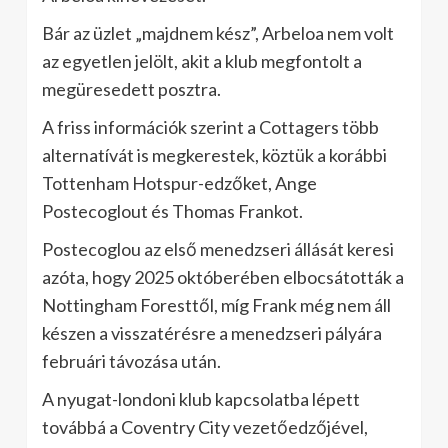
Bár az üzlet „majdnem kész”, Arbeloa nem volt
az egyetlen jelölt, akit a klub megfontolt a
megüresedett posztra.
A friss információk szerint a Cottagers több
alternatívát is megkerestek, köztük a korábbi
Tottenham Hotspur-edzőket, Ange
Postecoglout és Thomas Frankot.
Postecoglou az első menedzseri állását keresi
azóta, hogy 2025 októberében elbocsátották a
Nottingham Foresttől, míg Frank még nem áll
készen a visszatérésre a menedzseri pályára
februári távozása után.
A nyugat-londoni klub kapcsolatba lépett
továbbá a Coventry City vezetőedzőjével,