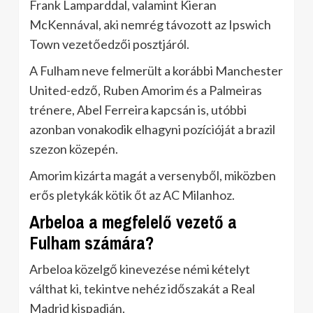
Frank Lamparddal, valamint Kieran
McKennával, aki nemrég távozott az Ipswich
Town vezetőedzői posztjáról.
A Fulham neve felmerült a korábbi Manchester
United-edző, Ruben Amorim és a Palmeiras
trénere, Abel Ferreira kapcsán is, utóbbi
azonban vonakodik elhagyni pozícióját a brazil
szezon közepén.
Amorim kizárta magát a versenyből, miközben
erős pletykák kötik őt az AC Milanhoz.
Arbeloa a megfelelő vezető a
Fulham számára?
Arbeloa közelgő kinevezése némi kételyt
válthat ki, tekintve nehéz időszakát a Real
Madrid kispadján.