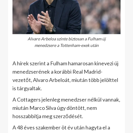
Alvaro Arbeloa szinte biztosan a Fulham új
menedzsere a Tottenham-exek után
A hírek szerint a Fulham hamarosan kinevezi új
menedzserének a korábbi Real Madrid-
vezetőt, Alvaro Arbeloát, miután több jelölttel
is tárgyaltak.
A Cottagers jelenleg menedzser nélkül vannak,
miután Marco Silva úgy döntött, nem
hosszabbítja meg szerződését.
A 48 éves szakember öt év után hagyta el a