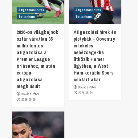
Átigazolási hírek
Átigazolási hírek
Tottenham
Tottenham
2026-os világbajnok
Átigazolási hírek és
sztár váratlan 35
pletykák – Coventry
millió fontos
értékelési
átigazolása a
nehézségekbe
Premier League
ütközik Hamer
óriásához, miután
ügyében, a West
európai
Ham korábbi Spurs
átigazolása
csatárt akar
meghiúsult
Kovács Péter
2026.08.04.
Kovács Péter
2026.08.06.