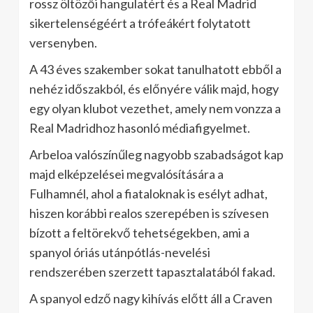
rossz öltözői hangulatért és a Real Madrid
sikertelenségéért a trófeákért folytatott
versenyben.
A 43 éves szakember sokat tanulhatott ebből a
nehéz időszakból, és előnyére válik majd, hogy
egy olyan klubot vezethet, amely nem vonzza a
Real Madridhoz hasonló médiafigyelmet.
Arbeloa valószínűleg nagyobb szabadságot kap
majd elképzelései megvalósítására a
Fulhamnél, ahol a fiataloknak is esélyt adhat,
hiszen korábbi realos szerepében is szívesen
bízott a feltörekvő tehetségekben, ami a
spanyol óriás utánpótlás-nevelési
rendszerében szerzett tapasztalatából fakad.
A spanyol edző nagy kihívás előtt áll a Craven