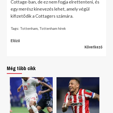
Cottage-ban, de ez nem fogja elrettenteni, és
egy merész kinevezés lehet, amely végül
kifizetődik a Cottagers számára.
Tags:
Tottenham
,
Tottenham hírek
Continue
Előző
Következő
Reading
Még több cikk