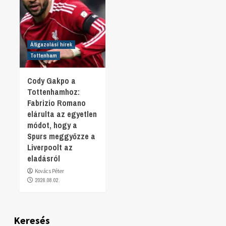
Átigazolási hírek
Tottenham
Cody Gakpo a
Tottenhamhoz:
Fabrizio Romano
elárulta az egyetlen
módot, hogy a
Spurs meggyőzze a
Liverpoolt az
eladásról
Kovács Péter
2026.08.02.
Keresés