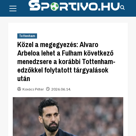
Primary
Skip
Menu
to
content
Tottenham
Közel a megegyezés: Alvaro
Arbeloa lehet a Fulham következő
menedzsere a korábbi Tottenham-
edzőkkel folytatott tárgyalások
után
Kovács Péter
2026.06.14.