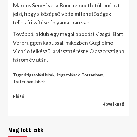
Marcos Senesivel a Bournemouth-tól, ami azt
jelzi, hogy a középső védelmi lehetőségek
teljes frissítése folyamatban van.
Továbbá, a klub egy megállapodást vizsgál Bart
Verbruggen kapussal, miközben Guglielmo
Vicario felkészül a visszatérésre Olaszországba
három év után.
Tags:
átigazolási hírek
,
átigazolások
,
Tottenham
,
Tottenham hírek
Continue
Előző
Következő
Reading
Még több cikk