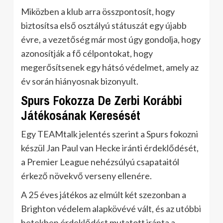
Miközben a klub arra összpontosít, hogy
biztosítsa első osztályú státuszát egy újabb
évre, a vezetőség már most úgy gondolja, hogy
azonosítják a fő célpontokat, hogy
megerősítsenek egy hátsó védelmet, amely az
év során hiányosnak bizonyult.
Spurs Fokozza De Zerbi Korábbi
Játékosának Keresését
Egy TEAMtalk jelentés szerint a Spurs fokozni
készül Jan Paul van Hecke iránti érdeklődését,
a Premier League nehézsúlyú csapataitól
érkező növekvő verseny ellenére.
A 25 éves játékos az elmúlt két szezonban a
Brighton védelem alapkövévé vált, és az utóbbi
hetekben érdeklődést mutatott iránta a