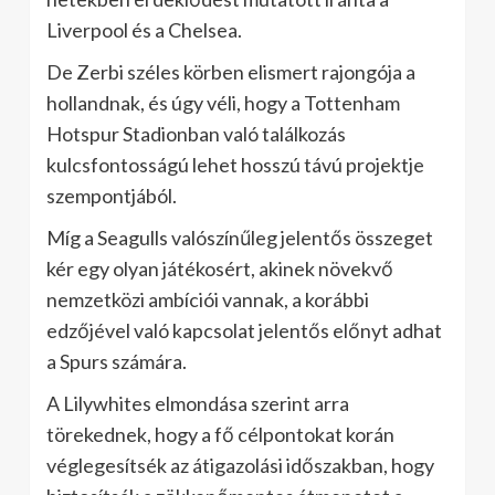
Liverpool és a Chelsea.
De Zerbi széles körben elismert rajongója a
hollandnak, és úgy véli, hogy a Tottenham
Hotspur Stadionban való találkozás
kulcsfontosságú lehet hosszú távú projektje
szempontjából.
Míg a Seagulls valószínűleg jelentős összeget
kér egy olyan játékosért, akinek növekvő
nemzetközi ambíciói vannak, a korábbi
edzőjével való kapcsolat jelentős előnyt adhat
a Spurs számára.
A Lilywhites elmondása szerint arra
törekednek, hogy a fő célpontokat korán
véglegesítsék az átigazolási időszakban, hogy