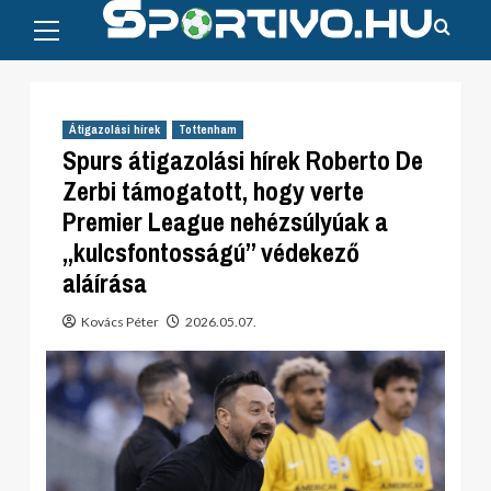
Primary
Skip
Menu
to
content
Átigazolási hírek
Tottenham
Spurs átigazolási hírek Roberto De
Zerbi támogatott, hogy verte
Premier League nehézsúlyúak a
„kulcsfontosságú” védekező
aláírása
Kovács Péter
2026.05.07.