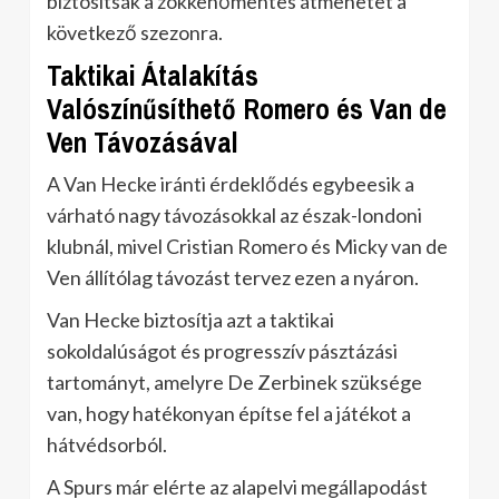
biztosítsák a zökkenőmentes átmenetet a
következő szezonra.
Taktikai Átalakítás
Valószínűsíthető Romero és Van de
Ven Távozásával
A Van Hecke iránti érdeklődés egybeesik a
várható nagy távozásokkal az észak-londoni
klubnál, mivel Cristian Romero és Micky van de
Ven állítólag távozást tervez ezen a nyáron.
Van Hecke biztosítja azt a taktikai
sokoldalúságot és progresszív pásztázási
tartományt, amelyre De Zerbinek szüksége
van, hogy hatékonyan építse fel a játékot a
hátvédsorból.
A Spurs már elérte az alapelvi megállapodást