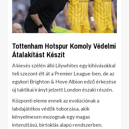
Tottenham Hotspur Komoly Védelmi
Átalakítást Készít
A kiesés szélén álló Lilywhites egy kihívásokkal
teli szezont élt át a Premier League-ben, de az
egykori Brighton & Hove Albion edző érkezése
új taktikai irányt jelzett London északi részén.
Központi eleme ennek az evolúciónak a
labdajátékos védők toborzása, akik
kényelmesen mozognak egy magas
intenzitású, birtoklás alapú rendszerben.