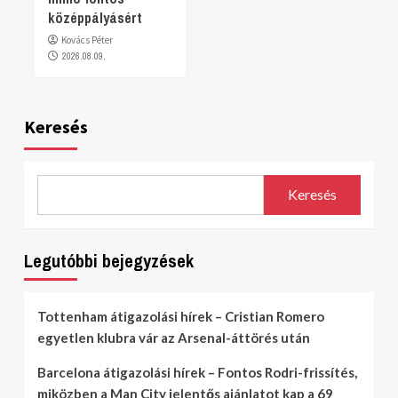
középpályásért
Kovács Péter
2026.08.09.
Keresés
Keresés
Legutóbbi bejegyzések
Tottenham átigazolási hírek – Cristian Romero
egyetlen klubra vár az Arsenal-áttörés után
Barcelona átigazolási hírek – Fontos Rodri-frissítés,
miközben a Man City jelentős ajánlatot kap a 69