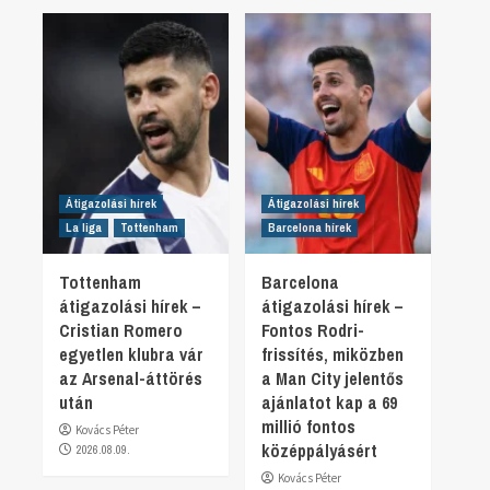
Átigazolási hírek
Átigazolási hírek
La liga
Tottenham
Barcelona hírek
Tottenham
Barcelona
átigazolási hírek –
átigazolási hírek –
Cristian Romero
Fontos Rodri-
egyetlen klubra vár
frissítés, miközben
az Arsenal-áttörés
a Man City jelentős
után
ajánlatot kap a 69
millió fontos
Kovács Péter
középpályásért
2026.08.09.
Kovács Péter