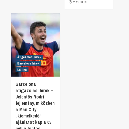
2026.08.09.
Átigazolási hírek
Barcelona hírek
La liga
Barcelona
átigazolási hírek –
Jelentős Rodri-
fejlemény, miközben
a Man City
„kiemelkedő”
ajánlatot kap a 69
millió fontos