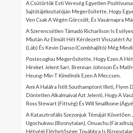
A Csütörtök Esti Vereség Egyetlen Pozitívuma
Sajtótájékoztatóján Megerősítette, Hogy Egye
Ven Csak A Végén Görcsölt, És Vasárnapra Má
A Szerencsétlen Támadó Richarlison Is Esélyes
Miután Az Elmúlt Hét Kérdezett Visszatért Az
(Láb) És Kevin Danso (Combhajlító) Még Mindi
Postecoglou Megerősítette, Hogy Ezen A Hétv
Híreket Jelent Sarr, Brennan Johnson És Mat
Heung-Min-T Kímélnék Ezen A Meccsen.
Ami A Halálra Ítélt Southamptont Illeti, Flynn 
Döntetlen Alkalmaival Azt Jelenti, Hogy A Vasár
Ross Stewart (Fittség) És Will Smallbone (Ágyé
A Katasztrofális Szezonjuk Témáját Követően J
Ugochukwu (Bizonytalan), Onuachu (Fáradtság)
Hétvégi Elérhetősége Továbbra Is Bizonytalan