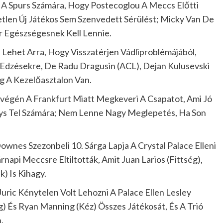
 A Spurs Számára, Hogy Postecoglou A Meccs Előtti
tlen Új Játékos Sem Szenvedett Sérülést; Micky Van De
r Egészségesnek Kell Lennie.
 Lehet Arra, Hogy Visszatérjen Vádliproblémájából,
 Edzésekre, De Radu Dragusin (ACL), Dejan Kulusevski
g A Kezelőasztalon Van.
égén A Frankfurt Miatt Megkeveri A Csapatot, Ami Jó
hys Tel Számára; Nem Lenne Nagy Meglepetés, Ha Son
Downes Szezonbeli 10. Sárga Lapja A Crystal Palace Elleni
napi Meccsre Eltiltották, Amit Juan Larios (Fittség),
k) Is Kihagy.
uric Kénytelen Volt Lehozni A Palace Ellen Lesley
 És Ryan Manning (Kéz) Összes Játékosát, És A Trió
.