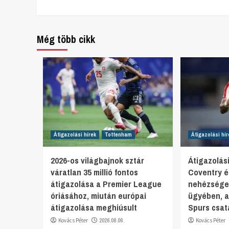
Reading
Még több cikk
Átigazolási hírek
Tottenham
Átigazolási hír
2026-os világbajnok sztár
Átigazolási
váratlan 35 millió fontos
Coventry é
átigazolása a Premier League
nehézsége
óriásához, miután európai
ügyében, a
átigazolása meghiúsult
Spurs csat
Kovács Péter
2026.08.06.
Kovács Péter