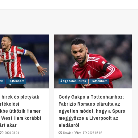
ek
Tottenham
Átigazolási hírek
Tottenham
 hírek és pletykák –
Cody Gakpo a Tottenhamhoz:
rtékelési
Fabrizio Romano elárulta az
kbe ütközik Hamer
egyetlen módot, hogy a Spurs
 West Ham korábbi
meggyőzze a Liverpoolt az
árt akar
eladásról
2026.08.04.
Kovács Péter
2026.08.02.