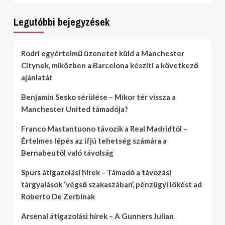
Legutóbbi bejegyzések
Rodri egyértelmű üzenetet küld a Manchester
Citynek, miközben a Barcelona készíti a következő
ajánlatát
Benjamin Sesko sérülése – Mikor tér vissza a
Manchester United támadója?
Franco Mastantuono távozik a Real Madridtól –
Értelmes lépés az ifjú tehetség számára a
Bernabeutól való távolság
Spurs átigazolási hírek – Támadó a távozási
tárgyalások ‘végső szakaszában’, pénzügyi lökést ad
Roberto De Zerbinak
Arsenal átigazolási hírek – A Gunners Julian