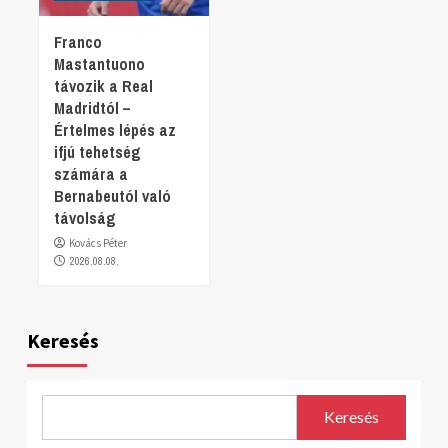
Franco
Mastantuono
távozik a Real
Madridtól –
Értelmes lépés az
ifjú tehetség
számára a
Bernabeutól való
távolság
Kovács Péter
2026.08.08.
Keresés
Keresés