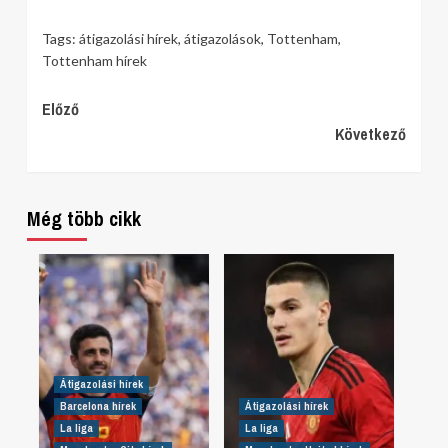
Tags:
átigazolási hírek
,
átigazolások
,
Tottenham
,
Tottenham hírek
Continue
Előző
Következő
Reading
Még több cikk
Átigazolási hírek
Barcelona hírek
Átigazolási hírek
La liga
La liga