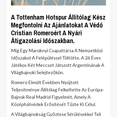
A Tottenham Hotspur Állítólag Kész
Megfontolni Az Ajánlatokat A Védő
Cristian Romeroért A Nyári
Átigazolási Időszakban.
Míg Egy Maroknyi Csapattársa A Nemzetközi
Időszakot A Felépüléssel Töltötte, A 26 Éves
Játékos Két Meccset Játszott Argentínának A
Világbajnoki Selejtezőkön.
Romero Elmúlt Években Nyújtott
Teljesítménye Állítólag Felkeltette Az Európa-
Bajnok Real Madrid Figyelmét, Amely A
Középhátvédek Erősítését Tűzte Ki Célul.
A Világbajnokság Győztese Sérülésekkel Teli