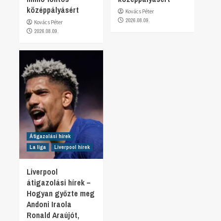
középpályásért
Kovács Péter
2026.08.09.
Kovács Péter
2026.08.09.
Átigazolási hírek
La liga
Liverpool hírek
Liverpool
átigazolási hírek –
Hogyan győzte meg
Andoni Iraola
Ronald Araújót,