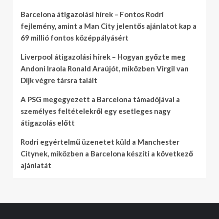
Barcelona átigazolási hírek – Fontos Rodri
fejlemény, amint a Man City jelentős ajánlatot kap a
69 millió fontos középpályásért
Liverpool átigazolási hírek – Hogyan győzte meg
Andoni Iraola Ronald Araújót, miközben Virgil van
Dijk végre társra talált
A PSG megegyezett a Barcelona támadójával a
személyes feltételekről egy esetleges nagy
átigazolás előtt
Rodri egyértelmű üzenetet küld a Manchester
Citynek, miközben a Barcelona készíti a következő
ajánlatát