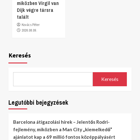
miközben Virgil van
Dijk végre társra
talált
Kovács Péter
2026.08.09.
Keresés
Keresés
Legutóbbi bejegyzések
Barcelona átigazolási hírek – Jelentős Rodri-
fejlemény, miközben a Man City „kiemelkedő”
ajánlatot kap a 69 millió fontos középpályásért