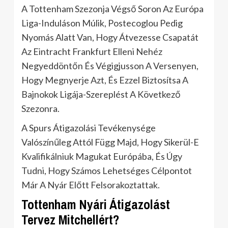
A Tottenham Szezonja Végső Soron Az Európa
Liga-Induláson Múlik, Postecoglou Pedig
Nyomás Alatt Van, Hogy Átvezesse Csapatát
Az Eintracht Frankfurt Elleni Nehéz
Negyeddöntőn És Végigjusson A Versenyen,
Hogy Megnyerje Azt, És Ezzel Biztosítsa A
Bajnokok Ligája-Szereplést A Következő
Szezonra.
A Spurs Átigazolási Tevékenysége
Valószínűleg Attól Függ Majd, Hogy Sikerül-E
Kvalifikálniuk Magukat Európába, És Úgy
Tudni, Hogy Számos Lehetséges Célpontot
Már A Nyár Előtt Felsorakoztattak.
Tottenham Nyári Átigazolást
Tervez Mitchellért?