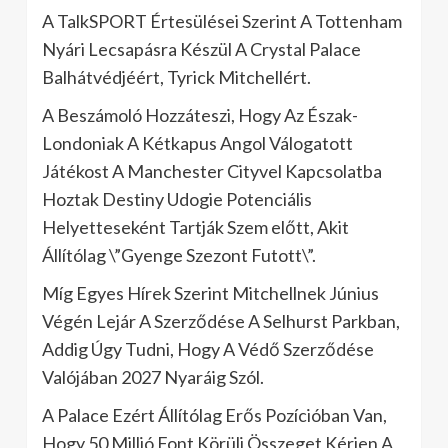
A TalkSPORT Értesülései Szerint A Tottenham
Nyári Lecsapásra Készül A Crystal Palace
Balhátvédjéért, Tyrick Mitchellért.
A Beszámoló Hozzáteszi, Hogy Az Észak-
Londoniak A Kétkapus Angol Válogatott
Játékost A Manchester Cityvel Kapcsolatba
Hoztak Destiny Udogie Potenciális
Helyetteseként Tartják Szem előtt, Akit
Állítólag \”Gyenge Szezont Futott\”.
Míg Egyes Hírek Szerint Mitchellnek Június
Végén Lejár A Szerződése A Selhurst Parkban,
Addig Úgy Tudni, Hogy A Védő Szerződése
Valójában 2027 Nyaráig Szól.
A Palace Ezért Állítólag Erős Pozícióban Van,
Hogy 50 Millió Font Körüli Összeget Kérjen A