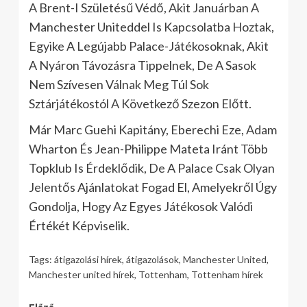
A Brent-I Születésű Védő, Akit Januárban A
Manchester Uniteddel Is Kapcsolatba Hoztak,
Egyike A Legújabb Palace-Játékosoknak, Akit
A Nyáron Távozásra Tippelnek, De A Sasok
Nem Szívesen Válnak Meg Túl Sok
Sztárjátékostól A Következő Szezon Előtt.
Már Marc Guehi Kapitány, Eberechi Eze, Adam
Wharton És Jean-Philippe Mateta Iránt Több
Topklub Is Érdeklődik, De A Palace Csak Olyan
Jelentős Ajánlatokat Fogad El, Amelyekről Úgy
Gondolja, Hogy Az Egyes Játékosok Valódi
Értékét Képviselik.
Tags:
átigazolási hírek
,
átigazolások
,
Manchester United
,
Manchester united hírek
,
Tottenham
,
Tottenham hírek