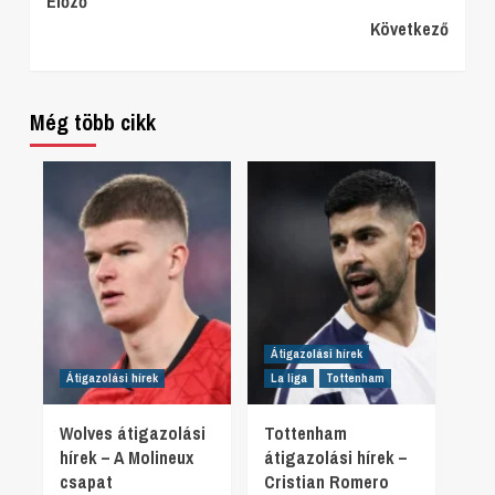
Continue
Előző
Következő
Reading
Még több cikk
Átigazolási hírek
Átigazolási hírek
La liga
Tottenham
Wolves átigazolási
Tottenham
hírek – A Molineux
átigazolási hírek –
csapat
Cristian Romero