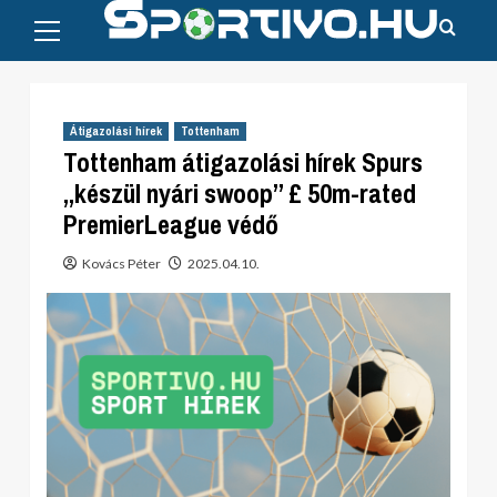
Primary
Skip
Menu
to
content
Átigazolási hírek
Tottenham
Tottenham átigazolási hírek Spurs
„készül nyári swoop” £ 50m-rated
PremierLeague védő
Kovács Péter
2025.04.10.