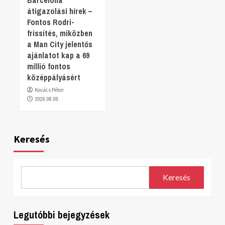
átigazolási hírek –
Fontos Rodri-
frissítés, miközben
a Man City jelentős
ajánlatot kap a 69
millió fontos
középpályásért
Kovács Péter
2026.08.09.
Keresés
Keresés
Legutóbbi bejegyzések