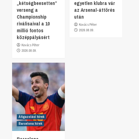
„kétségbeesetten”
egyetlen klubra vár
verseng a
az Arsenal-áttörés
Championship
után
riválisaival a 10
Kovács Péter
millió fontos
2026.08.09.
középpályásért
Kovács Péter
2026.08.09.
Átigazolási hírek
Barcelona hírek
Barcelona