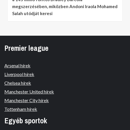
megszerzésében, miközben Andoni Iraola Mohamed
Salah utódját keresi
Premier league
Arsenal hírek
Liverpool hírek
Chelsea hírek
Manchester United hírek
Manchester City hírek
Tottenham hírek
Egyéb sportok