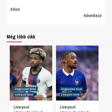
Continue
Előző
Következő
Reading
Még több cikk
Átigazolási hírek
Átigazolási hírek
Liverpool hírek
Liverpool hírek
Liverpool
Liverpool