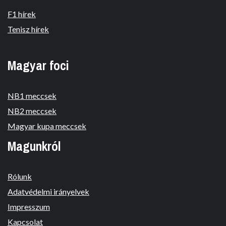
F1 hírek
Tenisz hírek
Magyar foci
NB1 meccsek
NB2 meccsek
Magyar kupa meccsek
Magunkról
Rólunk
Adatvédelmi irányelvek
Impresszum
Kapcsolat