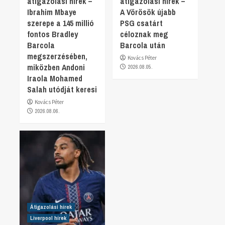
átigazolási hírek –
átigazolási hírek –
Ibrahim Mbaye
A Vörösök újabb
szerepe a 145 millió
PSG csatárt
fontos Bradley
céloznak meg
Barcola
Barcola után
megszerzésében,
Kovács Péter
miközben Andoni
2026.08.05.
Iraola Mohamed
Salah utódját keresi
Kovács Péter
2026.08.06.
Átigazolási hírek
Liverpool hírek