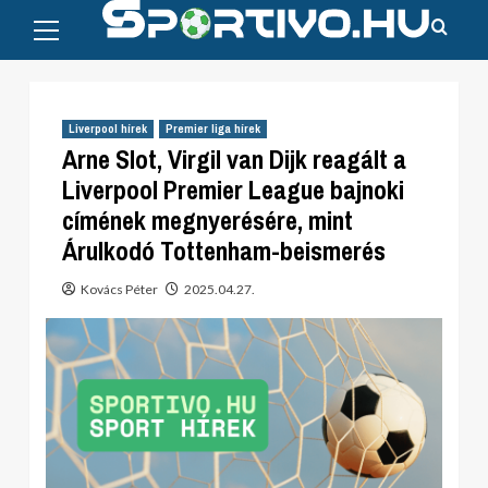
Primary
Skip
Menu
to
content
Liverpool hírek
Premier liga hírek
Arne Slot, Virgil van Dijk reagált a
Liverpool Premier League bajnoki
címének megnyerésére, mint
Árulkodó Tottenham-beismerés
Kovács Péter
2025.04.27.