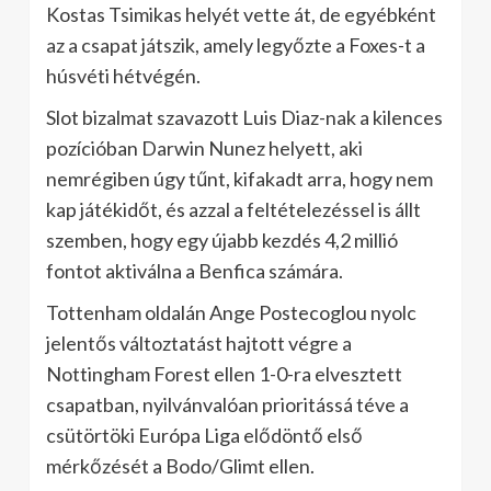
Kostas Tsimikas helyét vette át, de egyébként
az a csapat játszik, amely legyőzte a Foxes-t a
húsvéti hétvégén.
Slot bizalmat szavazott Luis Diaz-nak a kilences
pozícióban Darwin Nunez helyett, aki
nemrégiben úgy tűnt, kifakadt arra, hogy nem
kap játékidőt, és azzal a feltételezéssel is állt
szemben, hogy egy újabb kezdés 4,2 millió
fontot aktiválna a Benfica számára.
Tottenham oldalán Ange Postecoglou nyolc
jelentős változtatást hajtott végre a
Nottingham Forest ellen 1-0-ra elvesztett
csapatban, nyilvánvalóan prioritássá téve a
csütörtöki Európa Liga elődöntő első
mérkőzését a Bodo/Glimt ellen.