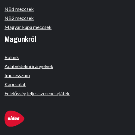
NB1 meccsek
NB2 meccsek
Magyar kupa meccsek
Magunkról
Rólunk
Adatvédelmi irányelvek
Impresszum
Kapcsolat
Felelősségteljes szerencsejáték