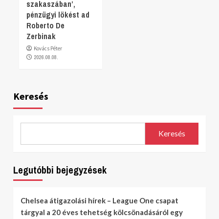
szakaszában’,
pénzügyi lökést ad
Roberto De
Zerbinak
Kovács Péter
2026.08.08.
Keresés
Keresés
Legutóbbi bejegyzések
Chelsea átigazolási hírek – League One csapat
tárgyal a 20 éves tehetség kölcsönadásáról egy