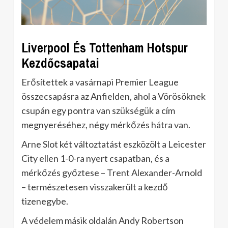
Liverpool És Tottenham Hotspur
Kezdőcsapatai
Erősítettek a vasárnapi Premier League
összecsapásra az Anfielden, ahol a Vörösöknek
csupán egy pontra van szükségük a cím
megnyeréséhez, négy mérkőzés hátra van.
Arne Slot két változtatást eszközölt a Leicester
City ellen 1-0-ra nyert csapatban, és a
mérkőzés győztese – Trent Alexander-Arnold
– természetesen visszakerült a kezdő
tizenegybe.
A védelem másik oldalán Andy Robertson