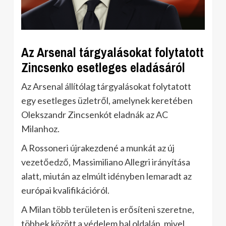
Az Arsenal tárgyalásokat folytatott
Zincsenko esetleges eladásáról
Az Arsenal állítólag tárgyalásokat folytatott
egy esetleges üzletről, amelynek keretében
Olekszandr Zincsenkót eladnák az AC
Milanhoz.
A Rossoneri újrakezdené a munkát az új
vezetőedző, Massimiliano Allegri irányítása
alatt, miután az elmúlt idényben lemaradt az
európai kvalifikációról.
A Milan több területen is erősíteni szeretne,
többek között a védelem bal oldalán, mivel