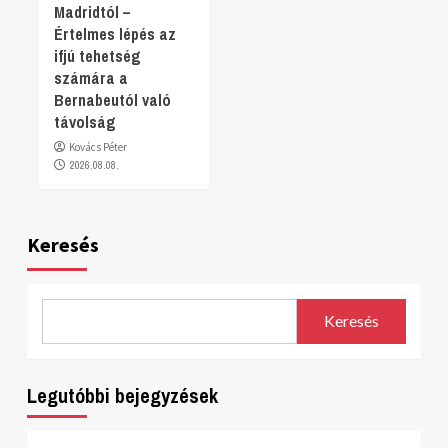
Madridtól –
Értelmes lépés az
ifjú tehetség
számára a
Bernabeutól való
távolság
Kovács Péter
2026.08.08.
Keresés
Keresés
Legutóbbi bejegyzések