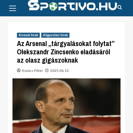
Primary
Skip
Menu
to
content
Arsenal hírek
Átigazolási hírek
Az Arsenal „tárgyalásokat folytat”
Olekszandr Zincsenko eladásáról
az olasz gigászoknak
Kovács Péter
2025.06.13.