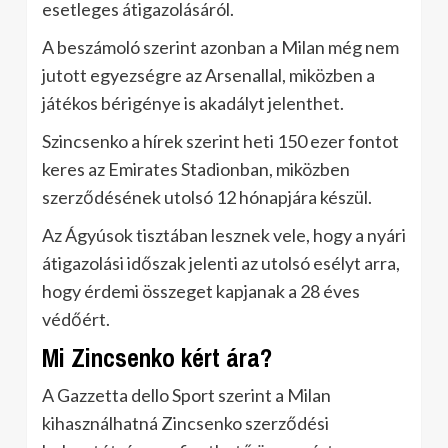
esetleges átigazolásáról.
A beszámoló szerint azonban a Milan még nem
jutott egyezségre az Arsenallal, miközben a
játékos bérigénye is akadályt jelenthet.
Szincsenko a hírek szerint heti 150 ezer fontot
keres az Emirates Stadionban, miközben
szerződésének utolsó 12 hónapjára készül.
Az Ágyúsok tisztában lesznek vele, hogy a nyári
átigazolási időszak jelenti az utolsó esélyt arra,
hogy érdemi összeget kapjanak a 28 éves
védőért.
Mi Zincsenko kért ára?
A Gazzetta dello Sport szerint a Milan
kihasználhatná Zincsenko szerződési