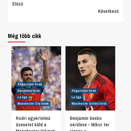
Continue
Előző
Következő
Reading
Még több cikk
Átigazolási hírek
Barcelona hírek
Átigazolási hírek
La liga
La liga
Manchester City hírek
Manchester United hírek
Rodri egyértelmű
Benjamin Sesko
üzenetet küld a
sérülése – Mikor tér
Manchester Citynek,
vissza a