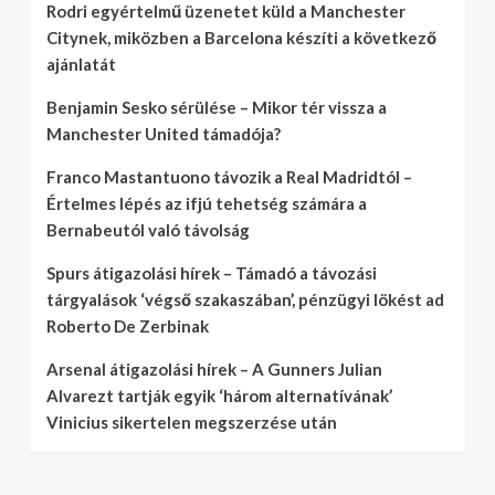
Rodri egyértelmű üzenetet küld a Manchester
Citynek, miközben a Barcelona készíti a következő
ajánlatát
Benjamin Sesko sérülése – Mikor tér vissza a
Manchester United támadója?
Franco Mastantuono távozik a Real Madridtól –
Értelmes lépés az ifjú tehetség számára a
Bernabeutól való távolság
Spurs átigazolási hírek – Támadó a távozási
tárgyalások ‘végső szakaszában’, pénzügyi lökést ad
Roberto De Zerbinak
Arsenal átigazolási hírek – A Gunners Julian
Alvarezt tartják egyik ‘három alternatívának’
Vinicius sikertelen megszerzése után