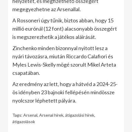
helyzetét, és megfizethető összegért
megegyezhetne az Arsenallal.
A Rossoneri úgy tűnik, biztos abban, hogy 15
millió eurónál (12 font) alacsonyabb összegért
is megszerezhetik a játékos aláírását.
Zinchenko minden bizonnyal nyitott lesz a
nyári távozásra, miután Riccardo Calafiori és
Myles Lewis-Skelly mögé szorult Mikel Arteta
csapatában.
Az eredmény az lett, hogy a hátvéd a 2024-25-
ös idényben 23 bajnoki fellépésén mindössze
nyolcszor léphetett pályára.
Tags:
Arsenal
,
Arsenal hírek
,
átigazolási hírek
,
átigazolások