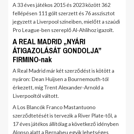
A 33 éves játékos 2015 és 2023 között 362
fellépésen 111 gólt szerzett és 76 asszisztot
jegyzett a Liverpool színeiben, mielőtt a szaúdi
Pro League-ben szereplő Al-Ahlihoz igazolt.
A REAL MADRID „NYÁRI
ÁTIGAZOLÁSÁT GONDOLJA”
FIRMINO-nak
A Real Madrid már két szerződést is kötött a
nyáron: Dean Huijsen a Bournemouth-tól
érkezett, míg Trent Alexander-Arnold a
Liverpooltól váltott.
A Los Blancók Franco Mastantuono
szerződtetését is tervezik a River Plate-től, a
17 éves játékos állítólag a következő idényben
Alonso alatt a Bernabeu egyik lehetséges