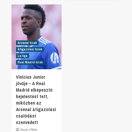
Arsenal hírek
Átigazolási hírek
La liga
Real Madrid hírek
Vinicius Junior
jövője – A Real
Madrid elképesztő
bejelentést tett,
miközben az
Arsenal átigazolási
csalódást
szenvedett
Kovács Péter