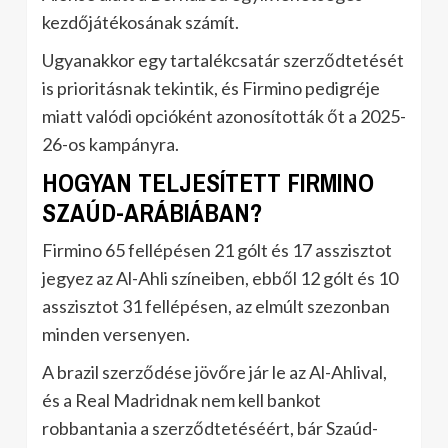
kezdőjátékosának számít.
Ugyanakkor egy tartalékcsatár szerződtetését
is prioritásnak tekintik, és Firmino pedigréje
miatt valódi opcióként azonosították őt a 2025-
26-os kampányra.
HOGYAN TELJESÍTETT FIRMINO
SZAÚD-ARÁBIÁBAN?
Firmino 65 fellépésen 21 gólt és 17 asszisztot
jegyez az Al-Ahli színeiben, ebből 12 gólt és 10
asszisztot 31 fellépésen, az elmúlt szezonban
minden versenyen.
A brazil szerződése jövőre jár le az Al-Ahlival,
és a Real Madridnak nem kell bankot
robbantania a szerződtetéséért, bár Szaúd-