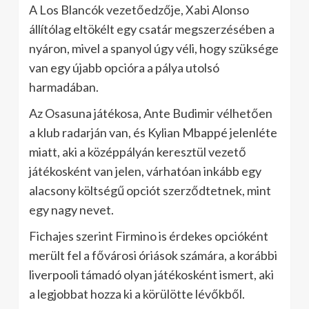
A Los Blancók vezetőedzője, Xabi Alonso
állítólag eltökélt egy csatár megszerzésében a
nyáron, mivel a spanyol úgy véli, hogy szüksége
van egy újabb opcióra a pálya utolsó
harmadában.
Az Osasuna játékosa, Ante Budimir vélhetően
a klub radarján van, és Kylian Mbappé jelenléte
miatt, aki a középpályán keresztül vezető
játékosként van jelen, várhatóan inkább egy
alacsony költségű opciót szerződtetnek, mint
egy nagy nevet.
Fichajes szerint Firmino is érdekes opcióként
merült fel a fővárosi óriások számára, a korábbi
liverpooli támadó olyan játékosként ismert, aki
a legjobbat hozza ki a körülötte lévőkből.