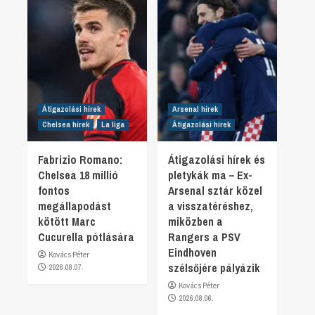
Átigazolási hírek
Arsenal hírek
Chelsea hírek
La liga
Átigazolási hírek
Fabrizio Romano:
Átigazolási hírek és
Chelsea 18 millió
pletykák ma – Ex-
fontos
Arsenal sztár közel
megállapodást
a visszatéréshez,
kötött Marc
miközben a
Cucurella pótlására
Rangers a PSV
Eindhoven
Kovács Péter
szélsőjére pályázik
2026.08.07.
Kovács Péter
2026.08.06.