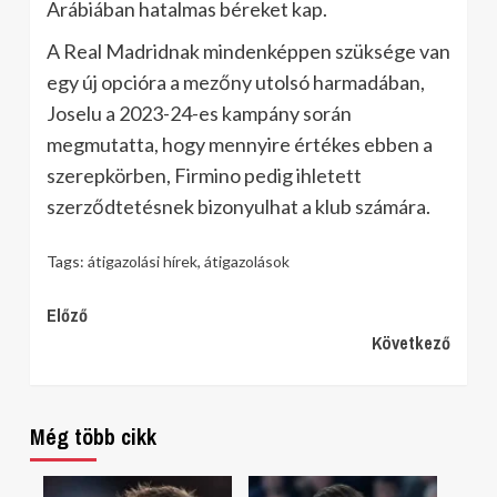
Arábiában hatalmas béreket kap.
A Real Madridnak mindenképpen szüksége van
egy új opcióra a mezőny utolsó harmadában,
Joselu a 2023-24-es kampány során
megmutatta, hogy mennyire értékes ebben a
szerepkörben, Firmino pedig ihletett
szerződtetésnek bizonyulhat a klub számára.
Tags:
átigazolási hírek
,
átigazolások
Continue
Előző
Következő
Reading
Még több cikk