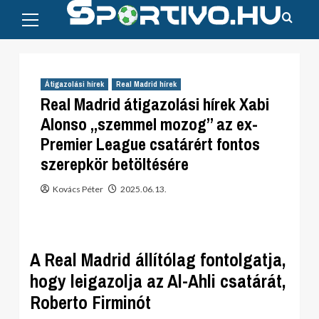
Primary
Skip
Menu
to
content
Átigazolási hírek
Real Madrid hírek
Real Madrid átigazolási hírek Xabi
Alonso „szemmel mozog” az ex-
Premier League csatárért fontos
szerepkör betöltésére
Kovács Péter
2025.06.13.
A Real Madrid állítólag fontolgatja,
hogy leigazolja az Al-Ahli csatárát,
Roberto Firminót