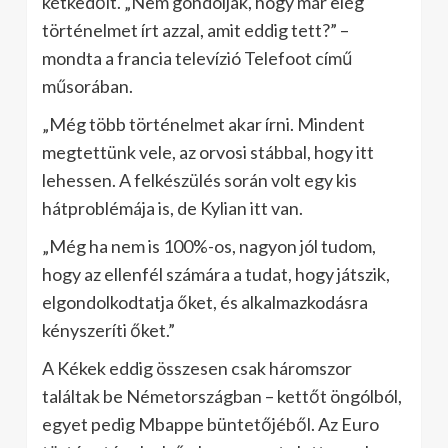
kétkedőit. „Nem gondolják, hogy már elég
történelmet írt azzal, amit eddig tett?” –
mondta a francia televízió Telefoot című
műsorában.
„Még több történelmet akar írni. Mindent
megtettünk vele, az orvosi stábbal, hogy itt
lehessen. A felkészülés során volt egy kis
hátproblémája is, de Kylian itt van.
„Még ha nem is 100%-os, nagyon jól tudom,
hogy az ellenfél számára a tudat, hogy játszik,
elgondolkodtatja őket, és alkalmazkodásra
kényszeríti őket.”
A Kékek eddig összesen csak háromszor
találtak be Németországban – kettőt öngólból,
egyet pedig Mbappe büntetőjéből. Az Euro