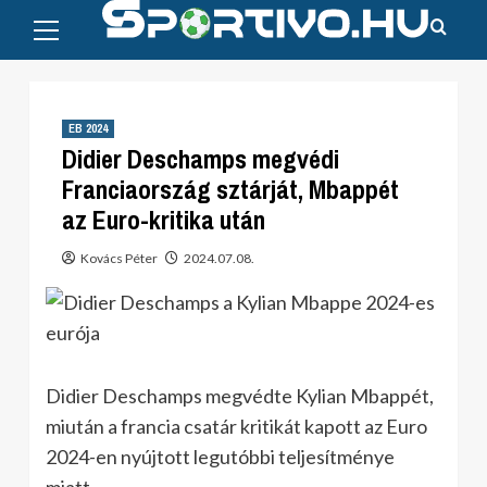
Primary
Skip
Menu
to
content
EB 2024
Didier Deschamps megvédi
Franciaország sztárját, Mbappét
az Euro-kritika után
Kovács Péter
2024.07.08.
Didier Deschamps megvédte Kylian Mbappét,
miután a francia csatár kritikát kapott az Euro
2024-en nyújtott legutóbbi teljesítménye