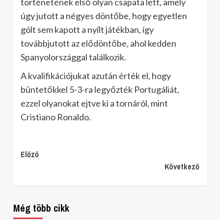
történetének első olyan csapata lett, amely
úgy jutott a négyes döntőbe, hogy egyetlen
gólt sem kapott a nyílt játékban, így
továbbjutott az elődöntőbe, ahol kedden
Spanyolországgal találkozik.
A kvalifikációjukat azután érték el, hogy
büntetőkkel 5-3-ra legyőzték Portugáliát,
ezzel olyanokat ejtve ki a tornáról, mint
Cristiano Ronaldo.
Continue
Előző
Következő
Reading
Még több cikk