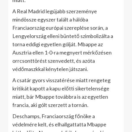
miatt.
A Real Madrid legújabb szerzeménye
mindössze egyszer talált a hálóba
Franciaország európai szereplése során, a
Lengyelország elleni büntető szimbolizálta a
torna eddigi egyetlen gólját. Mbappe az
Ausztria ellen 1-0-ra megnyert mérkőzésen
orrcsonttörést szenvedett, és azóta
védőmaszkkal kénytelen játszani.
A csatár gyors visszatérése miatt rengeteg
kritikát kapott a kapu előtti sikertelensége
miatt, bár Mbappe továbbra is az egyetlen
francia, aki gólt szerzett a tornán.
Deschamps, Franciaország főnöke a
védelmére kelt, és elhallgattatta Mbappe