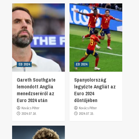
EB 2024
EB 2024
Gareth Southgate
Spanyolország
lemondott Anglia
legyőzte Angliát az
menedzseréről az
Euro 2024
Euro 2024 után
döntőjében
Kovács Péter
Kovács Péter
2024.07.16.
2024.07.15.