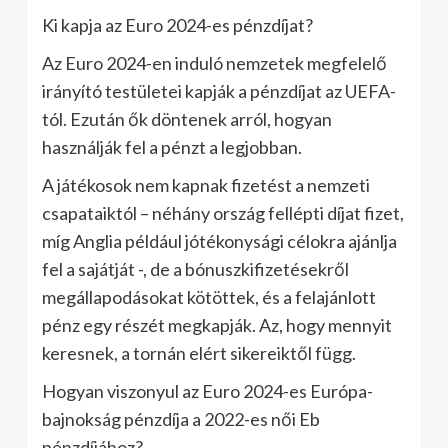
Ki kapja az Euro 2024-es pénzdíjat?
Az Euro 2024-en induló nemzetek megfelelő
irányító testületei kapják a pénzdíjat az UEFA-
tól. Ezután ők döntenek arról, hogyan
használják fel a pénzt a legjobban.
A játékosok nem kapnak fizetést a nemzeti
csapataiktól – néhány ország fellépti díjat fizet,
míg Anglia például jótékonysági célokra ajánlja
fel a sajátját -, de a bónuszkifizetésekről
megállapodásokat kötöttek, és a felajánlott
pénz egy részét megkapják. Az, hogy mennyit
keresnek, a tornán elért sikereiktől függ.
Hogyan viszonyul az Euro 2024-es Európa-
bajnokság pénzdíja a 2022-es női Eb
pénzdíjához?