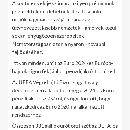
A kontinens elitje számára az ilyen prémiumok
jelentéktelenek lehetnek, de a felajánlott
milliók nagyban hozzájárulnának az
úgynevezett kisebb nemzetek – amelyek közül
sokan lenyűgözően szerepeltek
Németországban ezen a nyáron – további
fejlődéséhez.
Itt van minden, amit az Euro 2024-es Európa-
bajnokságon felajánlott pénzdíjakról tudni kell.
Az UEFA Végrehajtó Bizottsága tavaly
decemberben állapodott meg a 2024-es Euro
pénzdíjak elosztásáról, és úgy döntött, hogy
ragaszkodik az Euro 2020-nál alkalmazott
rendszerhez.
Összesen 331 millió eurót oszt szét az UEFA, és