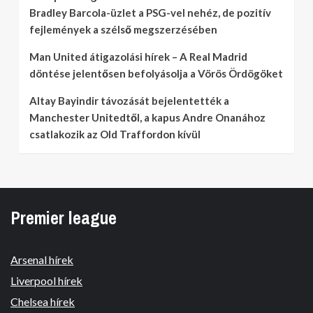
Bradley Barcola-üzlet a PSG-vel nehéz, de pozitív
fejlemények a szélső megszerzésében
Man United átigazolási hírek – A Real Madrid
döntése jelentősen befolyásolja a Vörös Ördögöket
Altay Bayindir távozását bejelentették a
Manchester Unitedtől, a kapus Andre Onanához
csatlakozik az Old Traffordon kívül
Premier league
Arsenal hírek
Liverpool hírek
Chelsea hírek