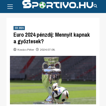
Primary
Skip
Menu
to
content
EB 2024
Euro 2024 pénzdíj: Mennyit kapnak
a győztesek?
Kovács Péter
2024.07.08.