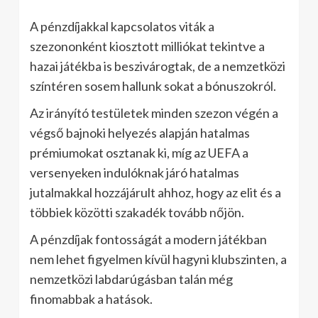
A pénzdíjakkal kapcsolatos viták a
szezononként kiosztott milliókat tekintve a
hazai játékba is beszivárogtak, de a nemzetközi
színtéren sosem hallunk sokat a bónuszokról.
Az irányító testületek minden szezon végén a
végső bajnoki helyezés alapján hatalmas
prémiumokat osztanak ki, míg az UEFA a
versenyeken indulóknak járó hatalmas
jutalmakkal hozzájárult ahhoz, hogy az elit és a
többiek közötti szakadék tovább nőjön.
A pénzdíjak fontosságát a modern játékban
nem lehet figyelmen kívül hagyni klubszinten, a
nemzetközi labdarúgásban talán még
finomabbak a hatások.