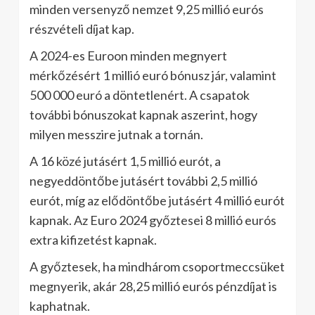
minden versenyző nemzet 9,25 millió eurós
részvételi díjat kap.
A 2024-es Euroon minden megnyert
mérkőzésért 1 millió euró bónusz jár, valamint
500 000 euró a döntetlenért. A csapatok
további bónuszokat kapnak aszerint, hogy
milyen messzire jutnak a tornán.
A 16 közé jutásért 1,5 millió eurót, a
negyeddöntőbe jutásért további 2,5 millió
eurót, míg az elődöntőbe jutásért 4 millió eurót
kapnak. Az Euro 2024 győztesei 8 millió eurós
extra kifizetést kapnak.
A győztesek, ha mindhárom csoportmeccsüket
megnyerik, akár 28,25 millió eurós pénzdíjat is
kaphatnak.