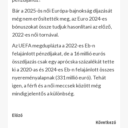
Bár a 2025-ös női Európa-bajnokság díjazását
még nem erősítették meg, az Euro 2024-es
bónuszokat össze tudjuk hasonlítani az előző,
2022-es női tornával.
Az UEFA megduplázta a 2022-es Eb-n
felajánlott pénzdíjakat, de a 16 millió eurós
összdíjazás csak egy aprócska százalékát tette
ki a 2020-as és 2024-es Eb-n felajánlott összes
nyereményalapnak (331 millió euró). Tehát
igen, a férfi és a női meccsek között még
mindig jelentős a különbség.
Continue
Előző
Következő
Reading