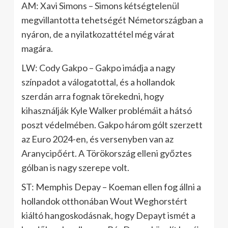
AM: Xavi Simons – Simons kétségtelenül
megvillantotta tehetségét Németországban a
nyáron, de a nyilatkozattétel még várat
magára.
LW: Cody Gakpo – Gakpo imádja a nagy
színpadot a válogatottal, és a hollandok
szerdán arra fognak törekedni, hogy
kihasználják Kyle Walker problémáit a hátsó
poszt védelmében. Gakpo három gólt szerzett
az Euro 2024-en, és versenyben van az
Aranycipőért. A Törökország elleni győztes
gólban is nagy szerepe volt.
ST: Memphis Depay – Koeman ellen fog állni a
hollandok otthonában Wout Weghorstért
kiáltó hangoskodásnak, hogy Depayt ismét a