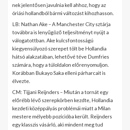
nek jelentősen javulnia kell ahhoz, hogy az
óriási hollandból bármi változást kihozhasson.
LB: Nathan Ake – A Manchester City sztárja
továbbra is lenyűgöző teljesítményt nyújt a
válogatottban. Ake kulcsfontosságú
kiegyensúlyozó szerepet tölt be Hollandia
hátsó alakzatában, lehetővé téve Dumfries
számára, hogy a túloldalon előrenyomuljon.
Korábban Bukayo Saka elleni párharcait is
élvezte.
CM: Tijjani Reijnders – Miután a tornát egy
előrébb lévő szerepkörben kezdte, Hollandia
kezdeti középpályás problémái miatt a Milan
mestere mélyebb pozícióba került. Reijnders
egy klasszis vásárló, aki mindent meg tud