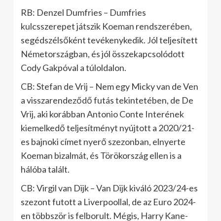
RB: Denzel Dumfries – Dumfries
kulcsszerepet játszik Koeman rendszerében,
segédszélsőként tevékenykedik. Jól teljesített
Németországban, és jól összekapcsolódott
Cody Gakpóval a túloldalon.
CB: Stefan de Vrij – Nem egy Micky van de Ven
a visszarendeződő futás tekintetében, de De
Vrij, aki korábban Antonio Conte Interének
kiemelkedő teljesítményt nyújtott a 2020/21-
es bajnoki címet nyerő szezonban, elnyerte
Koeman bizalmát, és Törökország ellen is a
hálóba talált.
CB: Virgil van Dijk – Van Dijk kiváló 2023/24-es
szezont futott a Liverpoollal, de az Euro 2024-
en többször is felborult. Mégis, Harry Kane-