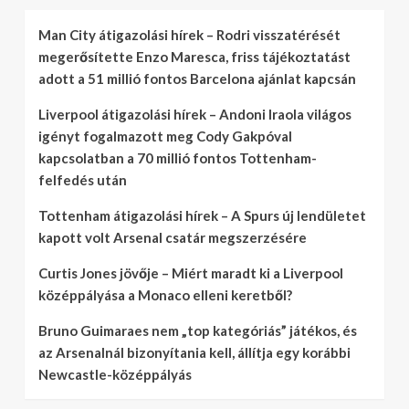
Man City átigazolási hírek – Rodri visszatérését
megerősítette Enzo Maresca, friss tájékoztatást
adott a 51 millió fontos Barcelona ajánlat kapcsán
Liverpool átigazolási hírek – Andoni Iraola világos
igényt fogalmazott meg Cody Gakpóval
kapcsolatban a 70 millió fontos Tottenham-
felfedés után
Tottenham átigazolási hírek – A Spurs új lendületet
kapott volt Arsenal csatár megszerzésére
Curtis Jones jövője – Miért maradt ki a Liverpool
középpályása a Monaco elleni keretből?
Bruno Guimaraes nem „top kategóriás” játékos, és
az Arsenalnál bizonyítania kell, állítja egy korábbi
Newcastle-középpályás