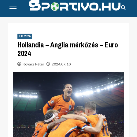
Primary
Skip
Menu
to
content
EB 2024
Hollandia – Anglia mérkőzés – Euro
2024
Kovács Péter
2024.07.10.