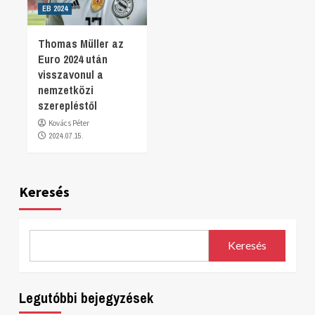
EB 2024
Thomas Müller az
Euro 2024 után
visszavonul a
nemzetközi
szerepléstől
Kovács Péter
2024.07.15.
Keresés
Keresés
Legutóbbi bejegyzések