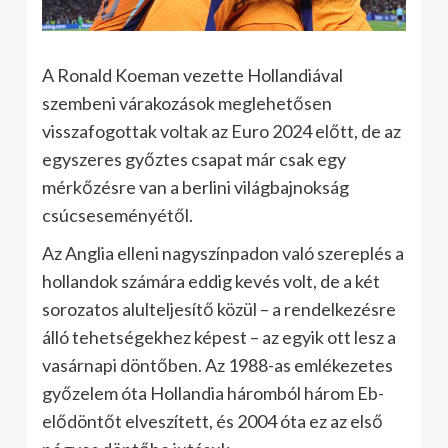
A Ronald Koeman vezette Hollandiával
szembeni várakozások meglehetősen
visszafogottak voltak az Euro 2024 előtt, de az
egyszeres győztes csapat már csak egy
mérkőzésre van a berlini világbajnokság
csúcseseményétől.
Az Anglia elleni nagyszínpadon való szereplés a
hollandok számára eddig kevés volt, de a két
sorozatos alulteljesítő közül – a rendelkezésre
álló tehetségekhez képest – az egyik ott lesz a
vasárnapi döntőben. Az 1988-as emlékezetes
győzelem óta Hollandia háromból három Eb-
elődöntőt elveszített, és 2004 óta ez az első