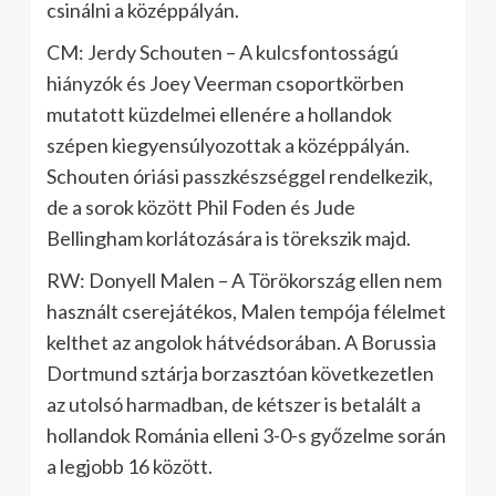
csinálni a középpályán.
CM: Jerdy Schouten – A kulcsfontosságú
hiányzók és Joey Veerman csoportkörben
mutatott küzdelmei ellenére a hollandok
szépen kiegyensúlyozottak a középpályán.
Schouten óriási passzkészséggel rendelkezik,
de a sorok között Phil Foden és Jude
Bellingham korlátozására is törekszik majd.
RW: Donyell Malen – A Törökország ellen nem
használt cserejátékos, Malen tempója félelmet
kelthet az angolok hátvédsorában. A Borussia
Dortmund sztárja borzasztóan következetlen
az utolsó harmadban, de kétszer is betalált a
hollandok Románia elleni 3-0-s győzelme során
a legjobb 16 között.