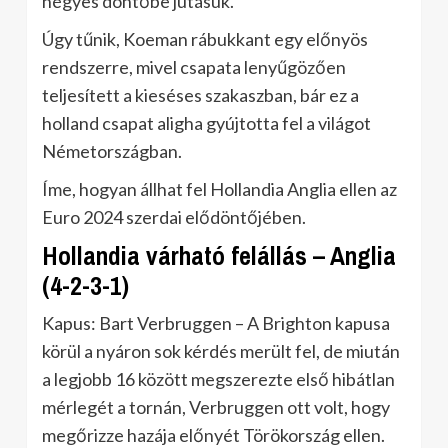
négyes döntőbe jutásuk.
Úgy tűnik, Koeman rábukkant egy előnyös
rendszerre, mivel csapata lenyűgözően
teljesített a kieséses szakaszban, bár ez a
holland csapat aligha gyújtotta fel a világot
Németországban.
Íme, hogyan állhat fel Hollandia Anglia ellen az
Euro 2024 szerdai elődöntőjében.
Hollandia várható felállás – Anglia
(4-2-3-1)
Kapus: Bart Verbruggen – A Brighton kapusa
körül a nyáron sok kérdés merült fel, de miután
a legjobb 16 között megszerezte első hibátlan
mérlegét a tornán, Verbruggen ott volt, hogy
megőrizze hazája előnyét Törökország ellen.