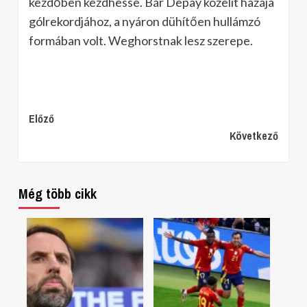
kezdőben kezdhesse. Bár Depay közelít hazája
gólrekordjához, a nyáron dühítően hullámzó
formában volt. Weghorstnak lesz szerepe.
Continue
Előző
Következő
Reading
Még több cikk