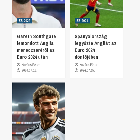
EB 2024
EB 2024
Gareth Southgate
Spanyolország
lemondott Anglia
legyőzte Angliát az
menedzseréről az
Euro 2024
Euro 2024 után
döntőjében
Kovács Péter
Kovács Péter
2024.07.16.
2024.07.15.