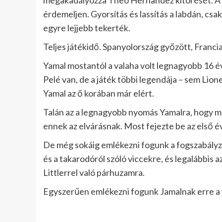
megakadályozza Theo Hernandez kitörését. A l
érdemeljen. Gyorsítás és lassítás a labdán, csak
egyre lejjebb tekerték.
Teljes játékidő. Spanyolország győzött, Francia
Yamal mostantól a valaha volt legnagyobb 16 é
Pelé van, de a játék többi legendája – sem Lion
Yamal az ő korában már elért.
Talán az a legnagyobb nyomás Yamalra, hogy mo
ennek az elvárásnak. Most fejezte be az első éve
De még sokáig emlékezni fogunk a fogszabályzój
és a takarodóról szóló viccekre, és legalábbis
Littlerrel való párhuzamra.
Egyszerűen emlékezni fogunk Jamalnak erre a vá