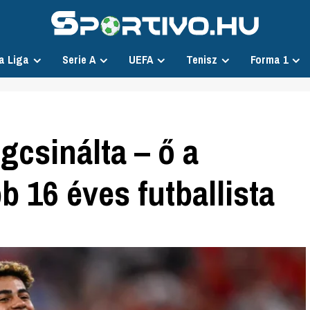
a Liga
Serie A
UEFA
Tenisz
Forma 1
csinálta – ő a
b 16 éves futballista