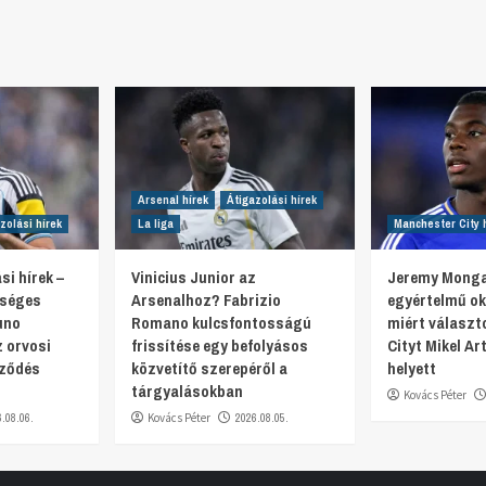
Arsenal hírek
Átigazolási hírek
zolási hírek
La liga
Manchester City 
si hírek –
Vinicius Junior az
Jeremy Monga
tséges
Arsenalhoz? Fabrizio
egyértelmű oko
uno
Romano kulcsfontosságú
miért választ
 orvosi
frissítése egy befolyásos
Cityt Mikel Ar
rződés
közvetítő szerepéről a
helyett
tárgyalásokban
Kovács Péter
6.08.06.
Kovács Péter
2026.08.05.