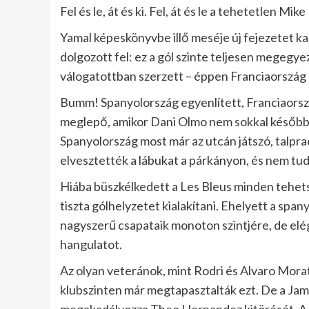
Fel és le, át és ki. Fel, át és le a tehetetlen 
Yamal képeskönyvbe illő meséje új fejezetet ka
dolgozott fel: ez a gól szinte teljesen megegyez
válogatottban szerzett – éppen Franciaország e
Bumm! Spanyolország egyenlített, Franciaorszá
meglepő, amikor Dani Olmo nem sokkal később 
Spanyolország most már az utcán játszó, talpr
elvesztették a lábukat a párkányon, és nem tud
Hiába büszkélkedett a Les Bleus minden tehet
tiszta gólhelyzetet kialakítani. Ehelyett a sp
nagyszerű csapataik monoton szintjére, de elé
hangulatot.
Az olyan veteránok, mint Rodri és Alvaro Mora
klubszinten már megtapasztalták ezt. De a Jama