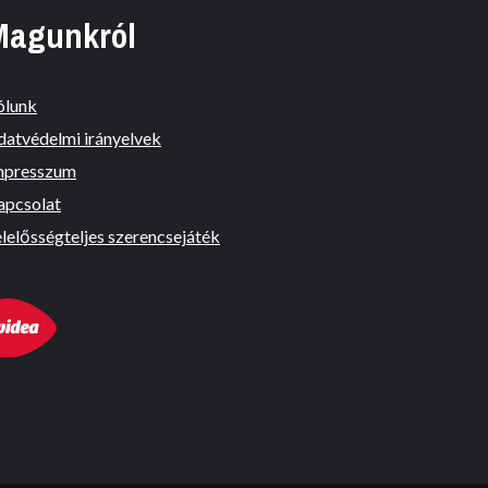
Magunkról
ólunk
datvédelmi irányelvek
mpresszum
apcsolat
lelősségteljes szerencsejáték