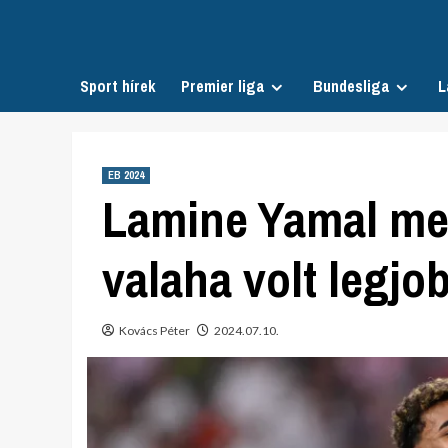
Skip
to
content
Sport hírek
Premier liga
Bundesliga
L
EB 2024
Lamine Yamal meg
valaha volt legjob
Kovács Péter
2024.07.10.