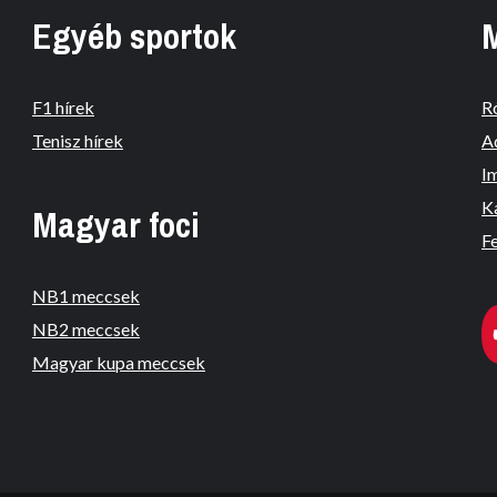
Egyéb sportok
F1 hírek
R
Tenisz hírek
A
I
K
Magyar foci
Fe
NB1 meccsek
NB2 meccsek
Magyar kupa meccsek