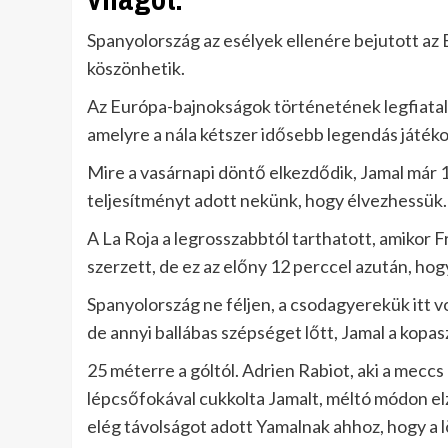
Spanyolország az esélyek ellenére bejutott az
köszönhetik.
Az Európa-bajnokságok történetének legfiatala
amelyre a nála kétszer idősebb legendás játék
Mire a vasárnapi döntő elkezdődik, Jamal már 1
teljesítményt adott nekünk, hogy élvezhessük.
A La Roja a legrosszabbtól tarthatott, amikor
szerzett, de ez az előny 12 perccel azután, hogy
Spanyolország ne féljen, a csodagyerekük itt vo
de annyi ballábas szépséget lőtt, Jamal a kopasz
25 méterre a góltól. Adrien Rabiot, aki a meccs
lépcsőfokával cukkolta Jamalt, méltó módon elzá
elég távolságot adott Yamalnak ahhoz, hogy a lö