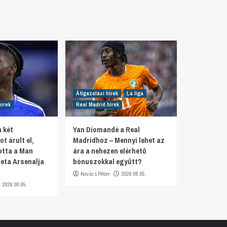
Átigazolási hírek
La liga
hírek
Real Madrid hírek
 két
Yan Diomandé a Real
t árult el,
Madridhoz – Mennyi lehet az
otta a Man
ára a nehezen elérhető
teta Arsenalja
bónuszokkal együtt?
Kovács Péter
2026.08.05.
2026.08.05.