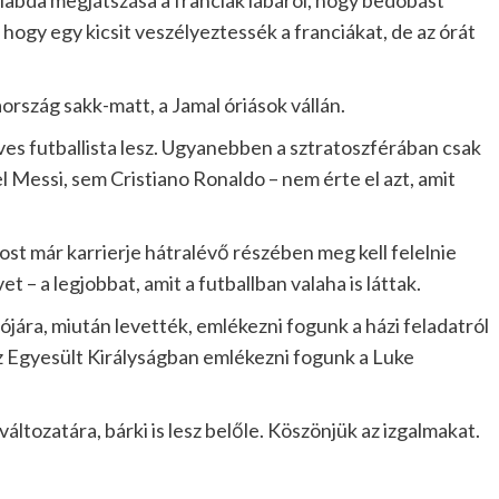
abda megjátszása a franciák lábáról, hogy bedobást
 hogy egy kicsit veszélyeztessék a franciákat, de az órát
ország sakk-matt, a Jamal óriások vállán.
ves futballista lesz. Ugyanebben a sztratoszférában csak
el Messi, sem Cristiano Ronaldo – nem érte el azt, amit
st már karrierje hátralévő részében meg kell felelnie
t – a legjobbat, amit a futballban valaha is láttak.
ára, miután levették, emlékezni fogunk a házi feladatról
 az Egyesült Királyságban emlékezni fogunk a Luke
ltozatára, bárki is lesz belőle. Köszönjük az izgalmakat.