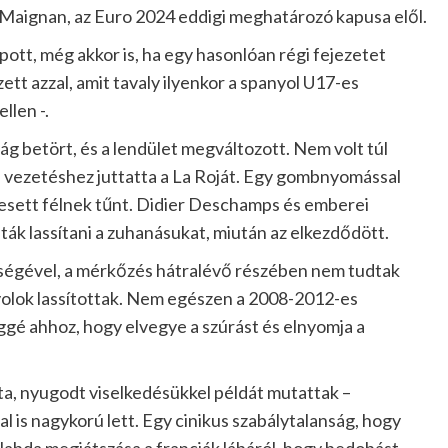
Mike Maignan, az Euro 2024 eddigi meghatározó kapusa elől.
pott, még akkor is, ha egy hasonlóan régi fejezetet
ett azzal, amit tavaly ilyenkor a spanyol U17-es
llen -.
g betört, és a lendület megváltozott. Nem volt túl
vezetéshez juttatta a La Roját. Egy gombnyomással
aesett félnek tűnt. Didier Deschamps és emberei
ták lassítani a zuhanásukat, miután az elkezdődött.
ségével, a mérkőzés hátralévő részében nem tudtak
anyolok lassítottak. Nem egészen a 2008-2012-es
ggé ahhoz, hogy elvegye a szúrást és elnyomja a
ta, nyugodt viselkedésükkel példát mutattak –
l is nagykorú lett. Egy cinikus szabálytalanság, hogy