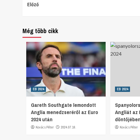
Continue
Előző
Reading
Még több cikk
EB 2024
EB 2024
Gareth Southgate lemondott
Spanyolor
Anglia menedzseréről az Euro
Angliát az
2024 után
döntőjébe
Kovács Péter
2024.07.16.
Kovács Péter