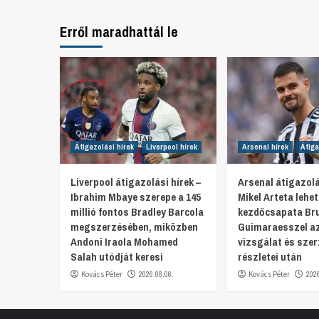
Erről maradhattál le
Átigazolási hírek
Liverpool hírek
Arsenal hírek
Átiga
Liverpool átigazolási hírek –
Arsenal átigazolá
Ibrahim Mbaye szerepe a 145
Mikel Arteta lehe
millió fontos Bradley Barcola
kezdőcsapata Br
megszerzésében, miközben
Guimaraesszel az
Andoni Iraola Mohamed
vizsgálat és sze
Salah utódját keresi
részletei után
Kovács Péter
2026.08.06.
Kovács Péter
202