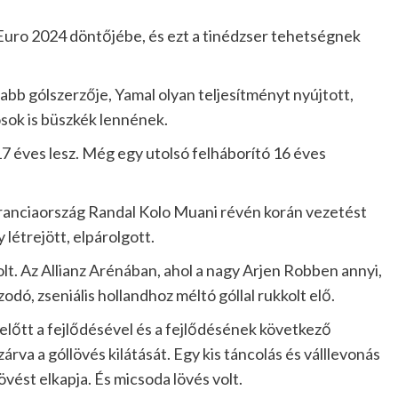
 Euro 2024 döntőjébe, és ezt a tinédzser tehetségnek
bb gólszerzője, Yamal olyan teljesítményt nyújtott,
osok is büszkék lennének.
7 éves lesz. Még egy utolsó felháborító 16 éves
 Franciaország Randal Kolo Muani révén korán vezetést
 létrejött, elpárolgott.
lt. Az Allianz Arénában, ahol a nagy Arjen Robben annyi,
odó, zseniális hollandhoz méltó góllal rukkolt elő.
 előtt a fejlődésével és a fejlődésének következő
rva a góllövés kilátását. Egy kis táncolás és válllevonás
vést elkapja. És micsoda lövés volt.