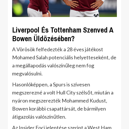
Liverpool És Tottenham Szenved A
Bowen Üldözésében?
A Vörösök felfedezték a 28 éves játékost
Mohamed Salah potenciális helyetteseként, de
a megállapodás valószínűleg nem fog
megvalósulni.
Hasonlóképpen, a Spurs is szívesen
megszerezné a volt Hull City szélsőt, miután a
nyáron megszerezték Mohammed Kudust,
Bowen korábbi csapattársát, de bármilyen
átigazolás valószínűtlen.
Az Insider Foci jelentése szerint a West Ham