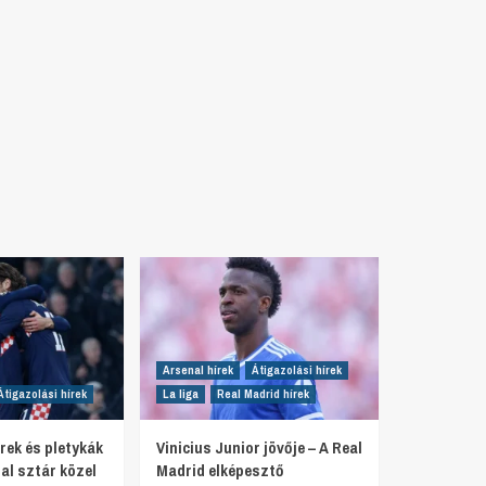
Arsenal hírek
Átigazolási hírek
Átigazolási hírek
La liga
Real Madrid hírek
rek és pletykák
Vinicius Junior jövője – A Real
al sztár közel
Madrid elképesztő