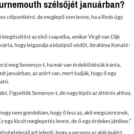
Bournemouth szélsőjét januárban?
ges célpontként, de meglepő sem lenne, ha a Reds úgy
kiegészítést az első csapatba, amikor Virgil van Dijk
 várta, hogy leigazolja a középső védőt, Ibrahima Konaté-
zerzi meg Semenyo-t, ha már van érdeklődésük iránta,
t januárban, az azért van, mert tudják, hogy ő egy
ató.
dni. Figyelték Semenyo-t, de nagy lépés az áttérés ahhoz,
hogy nem gondoltam, hogy ő lesz az, akit megszereznek,
Ez egy kicsit meglepetés lenne, de ő egy érdekes játékos.”
étségtelenül azt jelenti, hogy a verseny az aláírásáért