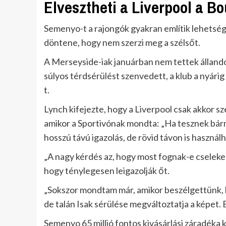
Elvesztheti a Liverpool a 
Semenyo-t a rajongók gyakran említik lehetsé
döntene, hogy nem szerzi meg a szélsőt.
A Merseyside-iak januárban nem tettek állandó 
súlyos térdsérülést szenvedett, a klub a nyárig
t.
Lynch kifejezte, hogy a Liverpool csak akkor s
amikor a Sportivónak mondta: „Ha tesznek bármi
hosszú távú igazolás, de rövid távon is használh
„A nagy kérdés az, hogy most fognak-e cseleke
hogy ténylegesen leigazolják őt.
„Sokszor mondtam már, amikor beszélgettünk, 
de talán Isak sérülése megváltoztatja a képet. 
Semenyo 65 millió fontos kivásárlási záradéka k