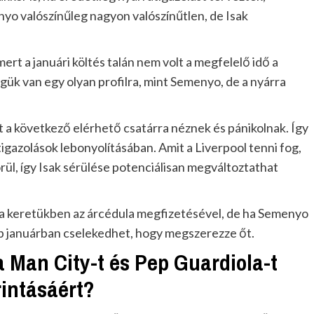
yo valószínűleg nagyon valószínűtlen, de Isak
ert a januári költés talán nem volt a megfelelő idő a
égük van egy olyan profilra, mint Semenyo, de a nyárra
át a következő elérhető csatárra néznek és pánikolnak. Így
igazolások lebonyolításában. Amit a Liverpool tenni fog,
rül, így Isak sérülése potenciálisan megváltoztathat
a a keretükben az árcédula megfizetésével, de ha Semenyo
klub januárban cselekedhet, hogy megszerezze őt.
a Man City-t és Pep Guardiola-t
intásáért?