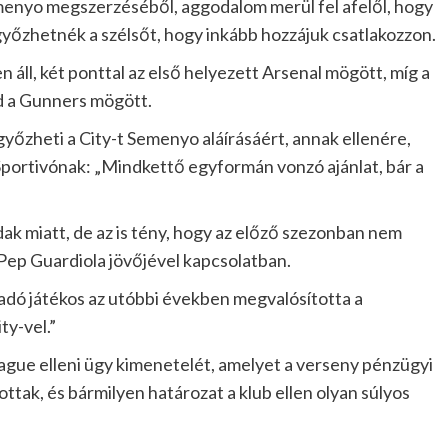
menyo megszerzéséből, aggodalom merül fel afelől, hogy
őzhetnék a szélsőt, hogy inkább hozzájuk csatlakozzon.
 áll, két ponttal az első helyezett Arsenal mögött, míg a
ad a Gunners mögött.
egyőzheti a City-t Semenyo aláírásáért, annak ellenére,
portivónak: „Mindkettő egyformán vonzó ajánlat, bár a
dak miatt, de az is tény, hogy az előző szezonban nem
Pep Guardiola jövőjével kapcsolatban.
ámadó játékos az utóbbi években megvalósította a
ty-vel.”
gue elleni ügy kimenetelét, amelyet a verseny pénzügyi
ottak, és bármilyen határozat a klub ellen olyan súlyos