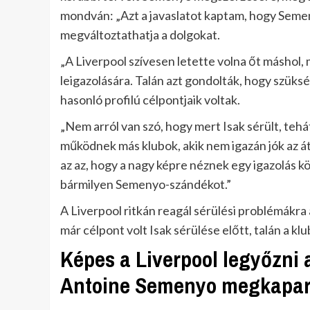
mondván: „Azt a javaslatot kaptam, hogy Semen
megváltoztathatja a dolgokat.
„A Liverpool szívesen letette volna őt máshol, m
leigazolására. Talán azt gondolták, hogy szüks
hasonló profilú célpontjaik voltak.
„Nem arról van szó, hogy mert Isak sérült, teh
működnek más klubok, akik nem igazán jók az át
az az, hogy a nagy képre néznek egy igazolás kö
bármilyen Semenyo-szándékot.”
A Liverpool ritkán reagál sérülési problémákr
már célpont volt Isak sérülése előtt, talán a 
Képes a Liverpool legyőzni 
Antoine Semenyo megkapar