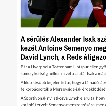
A sérülés Alexander Isak sz
kezét Antoine Semenyo megs
David Lynch, a Reds átigazo
Bár a Liverpool a Tottenham Hotspur ellen gy
komoly költség nélkül, mivel a csatár Isak a más
A klub később bejelentette, hogy a támadó láb
felkorbácsolták a Merseyside-iak érdeklődésé
A Sportivónak nyilatkozva Lynch elárulta, hogy 
korábbi terveit Semenyo megszerzésére, még akk