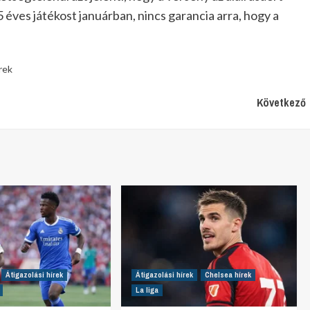
25 éves játékost januárban, nincs garancia arra, hogy a
rek
Következő
Átigazolási hírek
Átigazolási hírek
Chelsea hírek
La liga