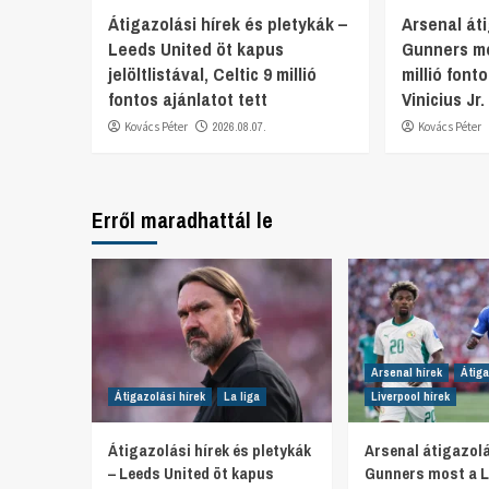
Átigazolási hírek és pletykák –
Arsenal áti
Leeds United öt kapus
Gunners mo
jelöltlistával, Celtic 9 millió
millió font
fontos ajánlatot tett
Vinicius Jr
Kovács Péter
2026.08.07.
Kovács Péter
Erről maradhattál le
Arsenal hírek
Átiga
Átigazolási hírek
La liga
Liverpool hírek
Átigazolási hírek és pletykák
Arsenal átigazolá
– Leeds United öt kapus
Gunners most a L