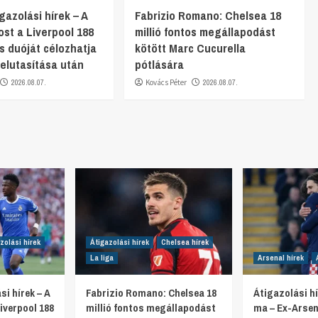
gazolási hírek – A
Fabrizio Romano: Chelsea 18
st a Liverpool 188
millió fontos megállapodást
os duóját célozhatja
kötött Marc Cucurella
. elutasítása után
pótlására
2026.08.07.
Kovács Péter
2026.08.07.
zolási hírek
Átigazolási hírek
Chelsea hírek
La liga
Arsenal hírek
si hírek – A
Fabrizio Romano: Chelsea 18
Átigazolási hí
iverpool 188
millió fontos megállapodást
ma – Ex-Arsen