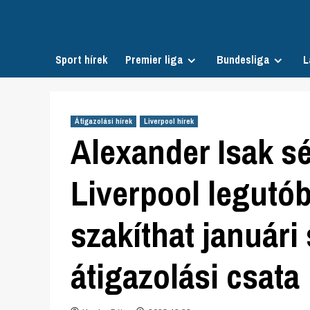
Skip
to
content
Sport hírek
Premier liga
Bundesliga
L
Átigazolási hírek
Liverpool hírek
Alexander Isak sé
Liverpool legutób
szakíthat januári
átigazolási csata