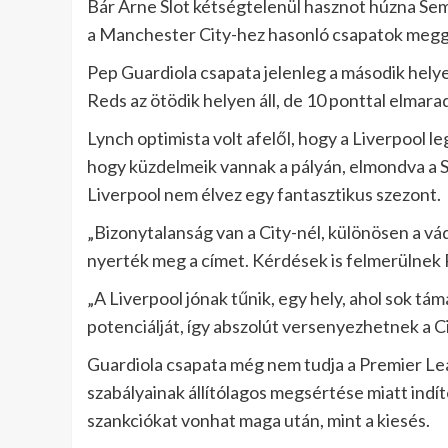
Bár Arne Slot kétségtelenül hasznot húzna Se
a Manchester City-hez hasonló csapatok meggy
Pep Guardiola csapata jelenleg a második helyen
Reds az ötödik helyen áll, de 10 ponttal elmar
Lynch optimista volt afelől, hogy a Liverpool l
hogy küzdelmeik vannak a pályán, elmondva a S
Liverpool nem élvez egy fantasztikus szezont.
„Bizonytalanság van a City-nél, különösen a vá
nyerték meg a címet. Kérdések is felmerülnek 
„A Liverpool jónak tűnik, egy hely, ahol sok t
potenciálját, így abszolút versenyezhetnek a Ci
Guardiola csapata még nem tudja a Premier Lea
szabályainak állítólagos megsértése miatt indít
szankciókat vonhat maga után, mint a kiesés.