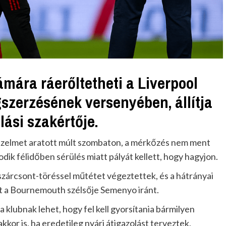
ámára ráerőltetheti a Liverpool
zerzésének versenyében, állítja
lási szakértője.
őzelmet aratott múlt szombaton, a mérkőzés nem ment
odik félidőben sérülés miatt pályát kellett, hogy hagyjon.
szárcsont-töréssel műtétet végeztettek, és a hátrányai
t a Bournemouth szélsője Semenyo iránt.
a klubnak lehet, hogy fel kell gyorsítania bármilyen
or is, ha eredetileg nyári átigazolást terveztek,