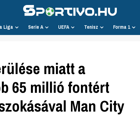
a Liga
Serie A
UEFA
Tenisz
Forma 1
rülése miatt a
b 65 millió fontért
 szokásával Man City