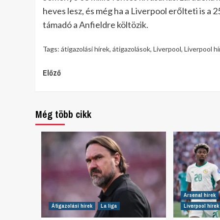
heves lesz, és még ha a Liverpool erőlteti is a 
támadó a Anfieldre költözik.
Tags:
átigazolási hírek
,
átigazolások
,
Liverpool
,
Liverpool hí
Continue
Előző
Reading
Még több cikk
Arsenal hírek
Átigazolási hírek
La liga
Liverpool hírek