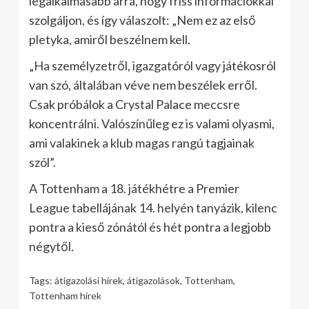
legalkalmasabb arra, hogy friss információkkal
szolgáljon, és így válaszolt: „Nem ez az első
pletyka, amiről beszélnem kell.
„Ha személyzetről, igazgatóról vagy játékosról
van szó, általában véve nem beszélek erről.
Csak próbálok a Crystal Palace meccsre
koncentrálni. Valószínűleg ez is valami olyasmi,
ami valakinek a klub magas rangú tagjainak
szól”.
A Tottenham a 18. játékhétre a Premier
League tabellájának 14. helyén tanyázik, kilenc
pontra a kieső zónától és hét pontra a legjobb
négytől.
Tags:
átigazolási hírek
,
átigazolások
,
Tottenham
,
Tottenham hírek