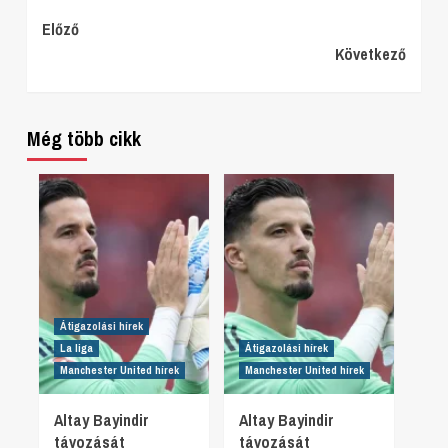
Continue
Előző
Következő
Reading
Még több cikk
Átigazolási hírek
La liga
Átigazolási hírek
Manchester United hírek
Manchester United hírek
Altay Bayindir
Altay Bayindir
távozását
távozását