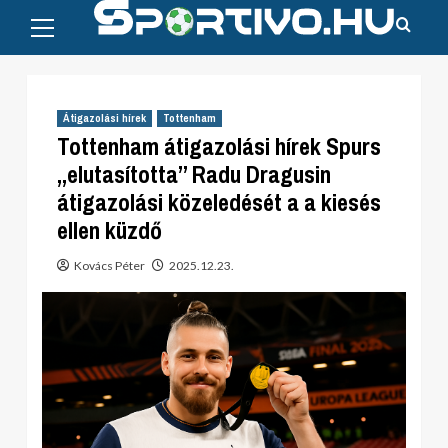
Primary
Skip
Menu
to
content
Átigazolási hírek
Tottenham
Tottenham átigazolási hírek Spurs
„elutasította” Radu Dragusin
átigazolási közeledését a a kiesés
ellen küzdő
Kovács Péter
2025.12.23.