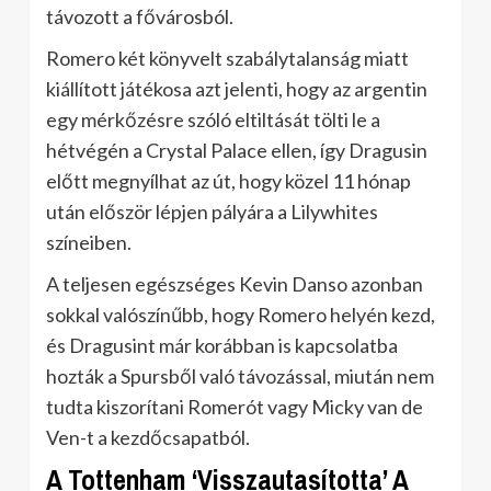
távozott a fővárosból.
Romero két könyvelt szabálytalanság miatt
kiállított játékosa azt jelenti, hogy az argentin
egy mérkőzésre szóló eltiltását tölti le a
hétvégén a Crystal Palace ellen, így Dragusin
előtt megnyílhat az út, hogy közel 11 hónap
után először lépjen pályára a Lilywhites
színeiben.
A teljesen egészséges Kevin Danso azonban
sokkal valószínűbb, hogy Romero helyén kezd,
és Dragusint már korábban is kapcsolatba
hozták a Spursből való távozással, miután nem
tudta kiszorítani Romerót vagy Micky van de
Ven-t a kezdőcsapatból.
A Tottenham ‘Visszautasította’ A