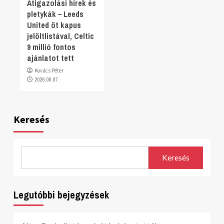
Átigazolási hírek és
pletykák – Leeds
United öt kapus
jelöltlistával, Celtic
9 millió fontos
ajánlatot tett
Kovács Péter
2026.08.07.
Keresés
Keresés
Legutóbbi bejegyzések