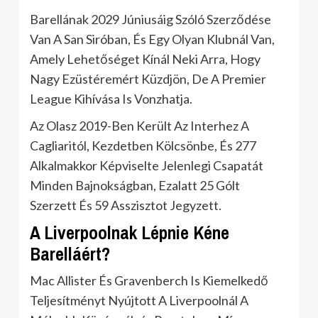
Barellának 2029 Júniusáig Szóló Szerződése
Van A San Siróban, És Egy Olyan Klubnál Van,
Amely Lehetőséget Kínál Neki Arra, Hogy
Nagy Ezüstéremért Küzdjön, De A Premier
League Kihívása Is Vonzhatja.
Az Olasz 2019-Ben Került Az Interhez A
Cagliaritól, Kezdetben Kölcsönbe, És 277
Alkalmakkor Képviselte Jelenlegi Csapatát
Minden Bajnokságban, Ezalatt 25 Gólt
Szerzett És 59 Asszisztot Jegyzett.
A Liverpoolnak Lépnie Kéne
Barelláért?
Mac Allister És Gravenberch Is Kiemelkedő
Teljesítményt Nyújtott A Liverpoolnál A