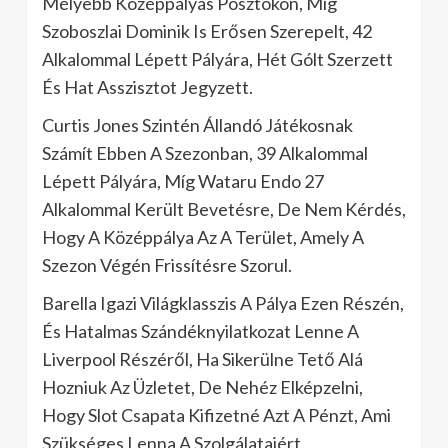
Mélyebb Középpályás Posztokon, Míg
Szoboszlai Dominik Is Erősen Szerepelt, 42
Alkalommal Lépett Pályára, Hét Gólt Szerzett
És Hat Asszisztot Jegyzett.
Curtis Jones Szintén Állandó Játékosnak
Számít Ebben A Szezonban, 39 Alkalommal
Lépett Pályára, Míg Wataru Endo 27
Alkalommal Került Bevetésre, De Nem Kérdés,
Hogy A Középpálya Az A Terület, Amely A
Szezon Végén Frissítésre Szorul.
Barella Igazi Világklasszis A Pálya Ezen Részén,
És Hatalmas Szándéknyilatkozat Lenne A
Liverpool Részéről, Ha Sikerülne Tető Alá
Hozniuk Az Üzletet, De Nehéz Elképzelni,
Hogy Slot Csapata Kifizetné Azt A Pénzt, Ami
Szükséges Lenna A Szolgálataiért.