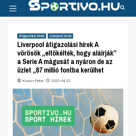
Primary
Skip
Menu
to
content
Átigazolási hírek
Liverpool hírek
Liverpool átigazolási hírek A
vörösök „eltökélték, hogy aláírják”
a Serie A mágusát a nyáron de az
üzlet „87 millió fontba kerülhet
Kovács Péter
2025.04.13.