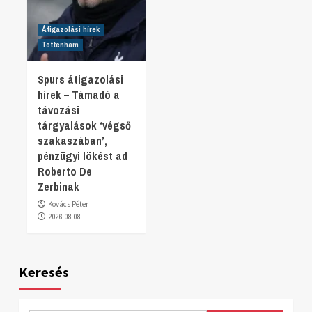
Átigazolási hírek
Tottenham
Spurs átigazolási
hírek – Támadó a
távozási
tárgyalások ‘végső
szakaszában’,
pénzügyi lökést ad
Roberto De
Zerbinak
Kovács Péter
2026.08.08.
Keresés