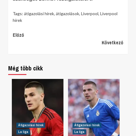
Tags:
átigazolási hírek
,
átigazolások
,
Liverpool
,
Liverpool
hírek
Continue
Előző
Következő
Reading
Még több cikk
Átigazolási hírek
Átigazolási hírek
La liga
La liga