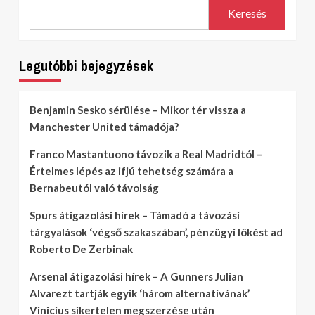
Keresés
Legutóbbi bejegyzések
Benjamin Sesko sérülése – Mikor tér vissza a
Manchester United támadója?
Franco Mastantuono távozik a Real Madridtól –
Értelmes lépés az ifjú tehetség számára a
Bernabeutól való távolság
Spurs átigazolási hírek – Támadó a távozási
tárgyalások ‘végső szakaszában’, pénzügyi lökést ad
Roberto De Zerbinak
Arsenal átigazolási hírek – A Gunners Julian
Alvarezt tartják egyik ‘három alternatívának’
Vinicius sikertelen megszerzése után