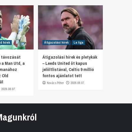
d hírek
Átigazolási hírek
La liga
r távozását
Átigazolási hírek és pletykák
 a Man Utd, a
– Leeds United öt kapus
Onanához
jelöltlistával, Celtic 9 millió
z Old
fontos ajánlatot tett
ül
Kovács Péter
2026.08.07.
2026.08.07.
Magunkról