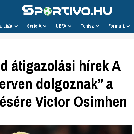
a Liga
Serie A
UEFA
Tenisz
Forma 1
 átigazolási hírek A
erven dolgoznak” a
tésére Victor Osimhen