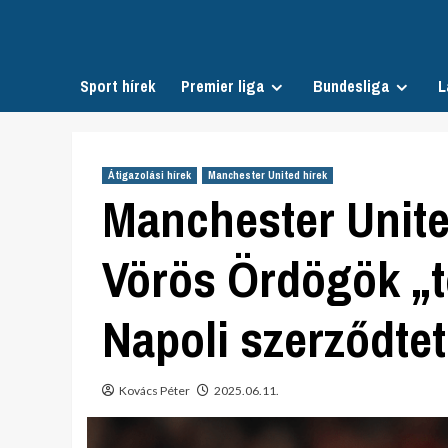
Skip
to
content
Sport hírek
Premier liga
Bundesliga
L
Átigazolási hírek
Manchester United hírek
Manchester United
Vörös Ördögök „t
Napoli szerződte
Kovács Péter
2025.06.11.