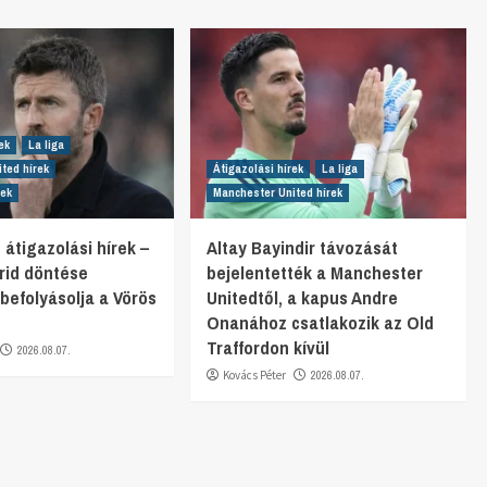
ek
La liga
ted hírek
Átigazolási hírek
La liga
rek
Manchester United hírek
 átigazolási hírek –
Altay Bayindir távozását
rid döntése
bejelentették a Manchester
befolyásolja a Vörös
Unitedtől, a kapus Andre
Onanához csatlakozik az Old
Traffordon kívül
2026.08.07.
Kovács Péter
2026.08.07.