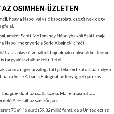
” AZ OSIMHEN-ÜZLETEN
éli, hogy a Napolival való kapcsolatuk segít nekik egy
egfelel.
ssal, amikor Scott McTominay Nápolyba költözött, majd
 Napoli megnyerje a Serie A bajnoki címét.
ra, az olasz élvonalbeli bajnoknak reálisnak kell lennie
 is tárgyalóasztalhoz kell ültetni.
arják vonni a nigériai válogatott játékosért kötött bármilyen
orábban a Serie A-ban a Bolognában lenyűgöző játékos
League-klubhoz csatlakozna. Már elutasította a
replő Al-Hilalhoz szerződjön.
erint 70 millió euró (59,32 millió font), de a United ezt az