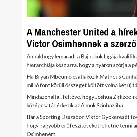
A Manchester United a hírek
Victor Osimhennek a szerző
Annakhogy lemaradt a Bajnokok Ligája kvalifiká
hierarchiája kész arra, hogy a nyáron szórja a p
Ha Bryan Mbeumo csatlakozik Matheus Cunhához
millió font körüli összeget költött volna két új 
Mindazonáltal, feltéve, hogy Joshua Zirkzee-re 
középcsatár érkezik az Álmok Színházába.
Bár a Sporting Lisszabon Viktor Gyokeresét to
hogy nagyobb erőfeszítéseket lehetne tenni 
Osimhenért.