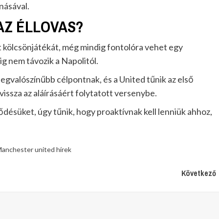
násával.
AZ ÉLLOVAS?
t kölcsönjátékát, még mindig fontolóra vehet egy
g nem távozik a Napolitól.
egvalószínűbb célpontnak, és a United tűnik az első
issza az aláírásáért folytatott versenybe.
désüket, úgy tűnik, hogy proaktívnak kell lenniük ahhoz,
anchester united hírek
Következő