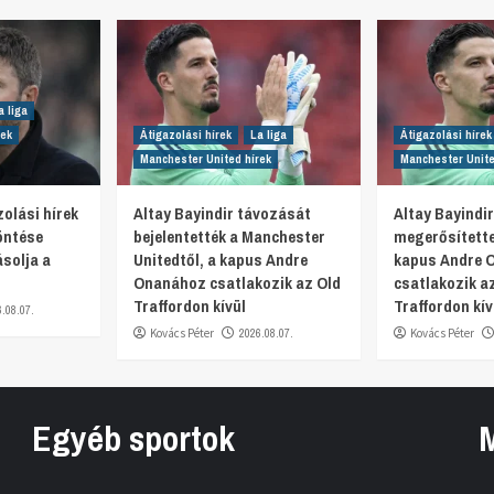
a liga
rek
Átigazolási hírek
La liga
Átigazolási hírek
Manchester United hírek
Manchester Unite
olási hírek
Altay Bayindir távozását
Altay Bayindi
öntése
bejelentették a Manchester
megerősítette
ásolja a
Unitedtől, a kapus Andre
kapus Andre 
Onanához csatlakozik az Old
csatlakozik a
Traffordon kívül
Traffordon kív
6.08.07.
Kovács Péter
2026.08.07.
Kovács Péter
Egyéb sportok