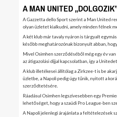
A MAN UNITED „DOLGOZIK
A Gazzetta dello Sport szerint a Man United rem
olyan üzletet kialkudni, amely minden félnek m
A két klub már tavaly nyáron is tárgyalt egymá
később meghatározónak bizonyult abban, hogy a
Mivel Osimhen szerződéséből még egy év van hát
az átigazolási díjjal kapcsolatban, így a Unitedet
A klub illetékesei állítólag a Zirkzee-t is be ak
üzletbe, a Napoli pedig úgy tűnik, nyitott a k
szerződtetésére.
Ráadásul Osimhen legszívesebben egy Premier 
lehetőséget, hogy a szaúdi Pro League-ben sze
A Napoli jelenlegi árajánlata a feltételezések sz