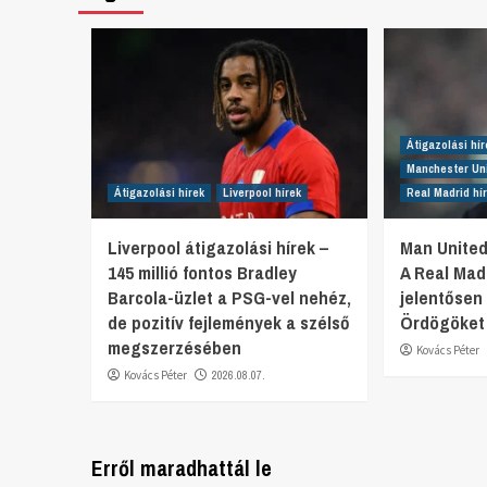
Átigazolási hír
Manchester Uni
Átigazolási hírek
Liverpool hírek
Real Madrid hí
Liverpool átigazolási hírek –
Man United
145 millió fontos Bradley
A Real Mad
Barcola-üzlet a PSG-vel nehéz,
jelentősen 
de pozitív fejlemények a szélső
Ördögöket
megszerzésében
Kovács Péter
Kovács Péter
2026.08.07.
Erről maradhattál le