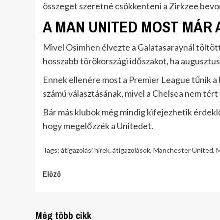
összeget szeretné csökkenteni a Zirkzee bevo
A MAN UNITED MOST MÁR 
Mivel Osimhen élvezte a Galatasaraynál töltöt
hosszabb törökországi időszakot, ha augusztusi
Ennek ellenére most a Premier League tűnik a l
számú választásának, mivel a Chelsea nem tért v
Bár más klubok még mindig kifejezhetik érdeklő
hogy megelőzzék a Unitedet.
Tags:
átigazolási hírek
,
átigazolások
,
Manchester United
,
M
Continue
Előző
Reading
Még több cikk