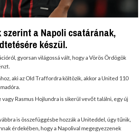
 szerint a Napoli csatárának,
dtetésére készül.
cióról, gyorsan világossá vált, hogy a Vörös Ördögök
énzt.
, aki az Old Traffordra költözik, akkor a United 110
támadóra.
vagy Rasmus Hojlundra is sikerül vevőt találni, egy új
vábbra is összefüggésbe hozzák a Uniteddel, úgy tűnik,
annak érdekében, hogy a Napolival megegyezzenek