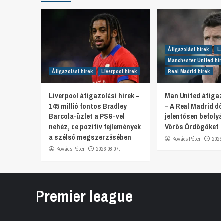
Átigazolási hírek
L
Manchester United hí
Átigazolási hírek
Liverpool hírek
Real Madrid hírek
Liverpool átigazolási hírek –
Man United átigaz
145 millió fontos Bradley
– A Real Madrid d
Barcola-üzlet a PSG-vel
jelentősen befoly
nehéz, de pozitív fejlemények
Vörös Ördögöket
a szélső megszerzésében
Kovács Péter
202
Kovács Péter
2026.08.07.
Premier league