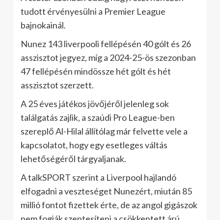
tudott érvényesülni a Premier League
bajnokainál.
Nunez 143 liverpooli fellépésén 40 gólt és 26
asszisztot jegyez, míg a 2024-25-ös szezonban
47 fellépésén mindössze hét gólt és hét
asszisztot szerzett.
A 25 éves játékos jövőjéről jelenleg sok
találgatás zajlik, a szaúdi Pro League-ben
szereplő Al-Hilal állítólag már felvette vele a
kapcsolatot, hogy egy esetleges váltás
lehetőségéről tárgyaljanak.
A talkSPORT szerint a Liverpool hajlandó
elfogadni a veszteséget Nunezért, miután 85
millió fontot fizettek érte, de az angol gigászok
nem fogják szentesíteni a csökkentett árú