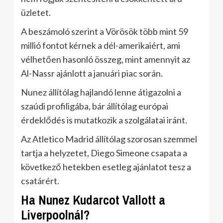
üzletet.
A beszámoló szerint a Vörösök több mint 59
millió fontot kérnek a dél-amerikaiért, ami
vélhetően hasonló összeg, mint amennyit az
Al-Nassr ajánlott a januári piac során.
Nunez állítólag hajlandó lenne átigazolni a
szaúdi profiligába, bár állítólag európai
érdeklődés is mutatkozik a szolgálatai iránt.
Az Atletico Madrid állítólag szorosan szemmel
tartja a helyzetet, Diego Simeone csapata a
következő hetekben esetleg ajánlatot tesz a
csatárért.
Ha Nunez Kudarcot Vallott a
Liverpoolnál?