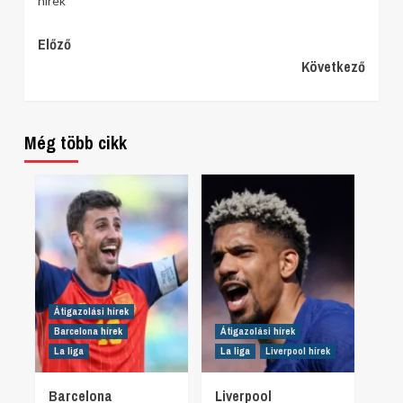
hírek
Continue
Előző
Következő
Reading
Még több cikk
Átigazolási hírek
Barcelona hírek
Átigazolási hírek
La liga
La liga
Liverpool hírek
Barcelona
Liverpool