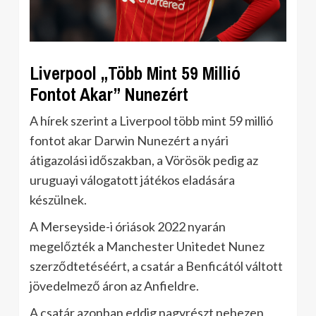
Liverpool „Több Mint 59 Millió
Fontot Akar” Nunezért
A hírek szerint a Liverpool több mint 59 millió
fontot akar Darwin Nunezért a nyári
átigazolási időszakban, a Vörösök pedig az
uruguayi válogatott játékos eladására
készülnek.
A Merseyside-i óriások 2022 nyarán
megelőzték a Manchester Unitedet Nunez
szerződtetéséért, a csatár a Benficától váltott
jövedelmező áron az Anfieldre.
A csatár azonban eddig nagyrészt nehezen