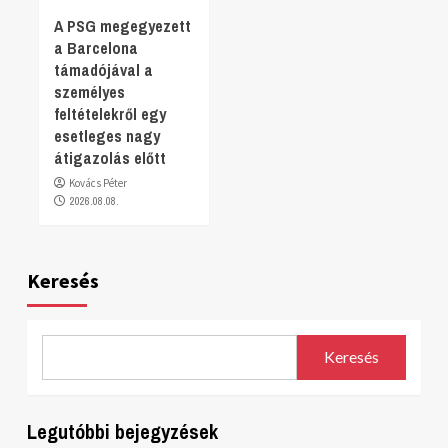
A PSG megegyezett
a Barcelona
támadójával a
személyes
feltételekről egy
esetleges nagy
átigazolás előtt
Kovács Péter
2026.08.08.
Keresés
Keresés
Legutóbbi bejegyzések