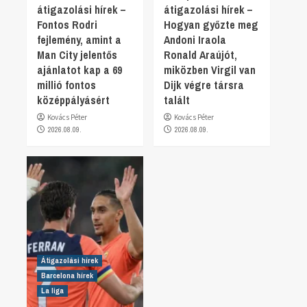
átigazolási hírek –
átigazolási hírek –
Fontos Rodri
Hogyan győzte meg
fejlemény, amint a
Andoni Iraola
Man City jelentős
Ronald Araújót,
ajánlatot kap a 69
miközben Virgil van
millió fontos
Dijk végre társra
középpályásért
talált
Kovács Péter
Kovács Péter
2026.08.09.
2026.08.09.
Átigazolási hírek
Barcelona hírek
La liga