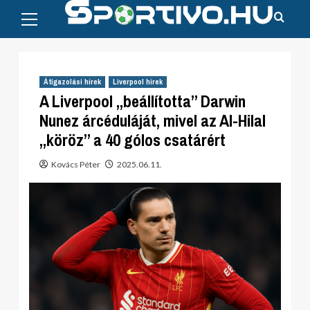
Primary
Skip
Menu
to
content
Átigazolási hírek
Liverpool hírek
A Liverpool „beállította” Darwin
Nunez árcéduláját, mivel az Al-Hilal
„köröz” a 40 gólos csatárért
Kovács Péter
2025.06.11.