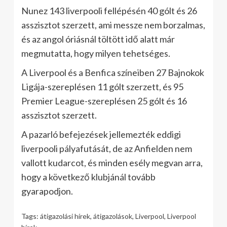
Nunez 143 liverpooli fellépésén 40 gólt és 26
asszisztot szerzett, ami messze nem borzalmas,
és az angol óriásnál töltött idő alatt már
megmutatta, hogy milyen tehetséges.
A Liverpool és a Benfica színeiben 27 Bajnokok
Ligája-szereplésen 11 gólt szerzett, és 95
Premier League-szereplésen 25 gólt és 16
asszisztot szerzett.
A pazarló befejezések jellemezték eddigi
liverpooli pályafutását, de az Anfielden nem
vallott kudarcot, és minden esély megvan arra,
hogy a következő klubjánál tovább
gyarapodjon.
Tags:
átigazolási hírek
,
átigazolások
,
Liverpool
,
Liverpool