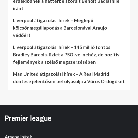
érdeklődnek a háttérbe szorult Benoit Badiashile
iránt
Liverpool átigazolási hírek – Meglepő
kölcsönmegállapodás a Barcelonával Araujo
védőért
Liverpool átigazolási hírek – 145 millió fontos
Bradley Barcola-üzlet a PSG-vel nehéz, de pozitív
fejlemények a szélső megszerzésében
Man United átigazolási hírek – A Real Madrid
döntése jelentősen befolyásolja a Vörös Ördögöket
Premier league
Arsenal hírek