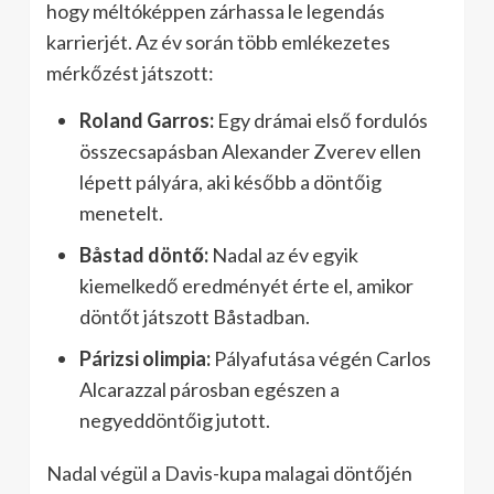
hogy méltóképpen zárhassa le legendás
karrierjét. Az év során több emlékezetes
mérkőzést játszott:
Roland Garros:
Egy drámai első fordulós
összecsapásban Alexander Zverev ellen
lépett pályára, aki később a döntőig
menetelt.
Båstad döntő:
Nadal az év egyik
kiemelkedő eredményét érte el, amikor
döntőt játszott Båstadban.
Párizsi olimpia:
Pályafutása végén Carlos
Alcarazzal párosban egészen a
negyeddöntőig jutott.
Nadal végül a Davis-kupa malagai döntőjén