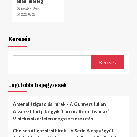
elleni mérleg
Kovács Péter
2026.05.26.
Keresés
Keresés
Legutóbbi bejegyzések
Arsenal átigazolási hírek – A Gunners Julian
Alvarezt tartják egyik ‘három alternatívának’
Vinicius sikertelen megszerzése után
Chelsea átigazolási hírek – A Serie A nagyágyúi