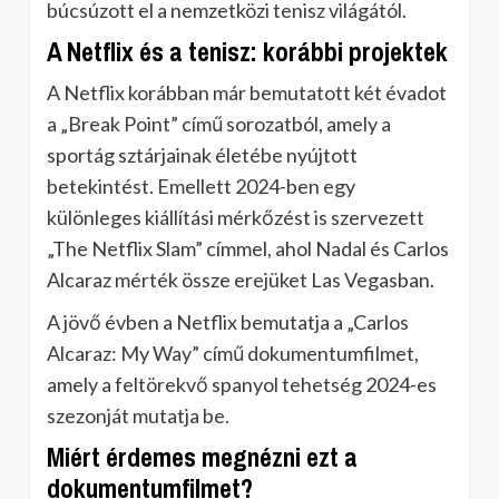
búcsúzott el a nemzetközi tenisz világától.
A Netflix és a tenisz: korábbi projektek
A Netflix korábban már bemutatott két évadot
a „Break Point” című sorozatból, amely a
sportág sztárjainak életébe nyújtott
betekintést. Emellett 2024-ben egy
különleges kiállítási mérkőzést is szervezett
„The Netflix Slam” címmel, ahol Nadal és Carlos
Alcaraz mérték össze erejüket Las Vegasban.
A jövő évben a Netflix bemutatja a „Carlos
Alcaraz: My Way” című dokumentumfilmet,
amely a feltörekvő spanyol tehetség 2024-es
szezonját mutatja be.
Miért érdemes megnézni ezt a
dokumentumfilmet?