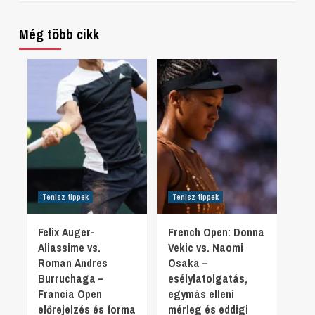
Még több cikk
Tenisz tippek
Tenisz tippek
Felix Auger-
French Open: Donna
Aliassime vs.
Vekic vs. Naomi
Roman Andres
Osaka –
Burruchaga –
esélylatolgatás,
Francia Open
egymás elleni
előrejelzés és forma
mérleg és eddigi