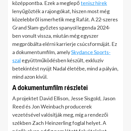
középpontba. Ezek a meglepő
tenisz hírek
lenyűgözték a rajongókat, hiszen most még
közelebbről ismerhetik meg Rafát. A 22-szeres
Grand Slam-győztes spanyol legenda 2024-
ben vonult vissza, miután még egyszer
megpróbálta elérni karrierje csúcsformáját. Ez
a dokumentumfilm, amely
Skydance Sports-
szal
együttműködésben készült, exkluzív
betekintést nyújt Nadal életébe, mind a pályán,
mind azon kívül.
A dokumentumfilm részletei
A projektet David Ellison, Jesse Sisgold, Jason
Reed és Jon Weinbach producerek
vezetésével valósítják meg, míg a rendezői
székben Zach Heinzerling foglal helyet. A