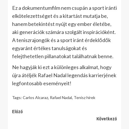
Ez a dokumentumfilm nem csupán a sport iránti
elkötelezettséget és a kitartást mutatja be,
hanem betekintést nyújt egy ember életébe,
aki generációk számára szolgált inspirációként.
A teniszrajongók és a sport iránt érdeklődők
egyaránt értékes tanulságokat és
felejthetetlen pillanatokat találhatnak benne.
Ne hagyják ki ezt a különleges alkalmat, hogy
újra átéljék Rafael Nadal legendás karrierjének
legfontosabb eseményeit!
Tags:
Carlos Alcaraz
,
Rafael Nadal
,
Tenisz hírek
Continue
Előző
Következő
Reading