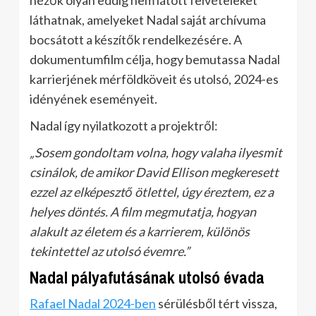
nézők olyan eddig nem látott felvételeket
láthatnak, amelyeket Nadal saját archívuma
bocsátott a készítők rendelkezésére. A
dokumentumfilm célja, hogy bemutassa Nadal
karrierjének mérföldköveit és utolsó, 2024-es
idényének eseményeit.
Nadal így nyilatkozott a projektről:
„Sosem gondoltam volna, hogy valaha ilyesmit
csinálok, de amikor David Ellison megkeresett
ezzel az elképesztő ötlettel, úgy éreztem, ez a
helyes döntés. A film megmutatja, hogyan
alakult az életem és a karrierem, különös
tekintettel az utolsó évemre.”
Nadal pályafutásának utolsó évada
Rafael Nadal 2024-ben
sérülésből tért vissza,