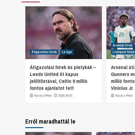
Arsenal hírek
Átigazolási hírek
La liga
Liverpool hírek
Átigazolási hírek és pletykák –
Arsenal áti
Leeds United öt kapus
Gunners mo
jelöltlistával, Celtic 9 millió
millió font
fontos ajánlatot tett
Vinicius Jr
Kovács Péter
2026.08.07.
Kovács Péter
Erről maradhattál le