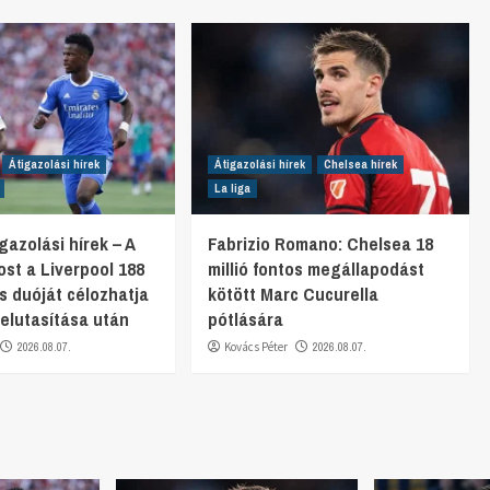
Átigazolási hírek
Átigazolási hírek
Chelsea hírek
La liga
gazolási hírek – A
Fabrizio Romano: Chelsea 18
st a Liverpool 188
millió fontos megállapodást
os duóját célozhatja
kötött Marc Cucurella
. elutasítása után
pótlására
2026.08.07.
Kovács Péter
2026.08.07.