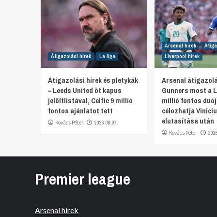
Arsenal hírek
Átiga
Átigazolási hírek
La liga
Liverpool hírek
Átigazolási hírek és pletykák
Arsenal átigazolá
– Leeds United öt kapus
Gunners most a L
jelöltlistával, Celtic 9 millió
millió fontos duó
fontos ajánlatot tett
célozhatja Viniciu
elutasítása után
Kovács Péter
2026.08.07.
Kovács Péter
202
Premier league
Arsenal hírek