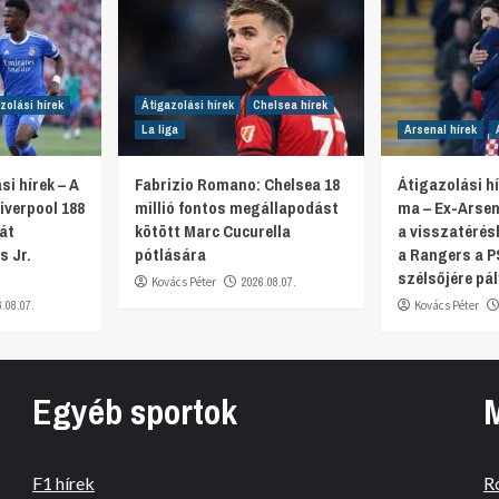
zolási hírek
Átigazolási hírek
Chelsea hírek
La liga
Arsenal hírek
si hírek – A
Fabrizio Romano: Chelsea 18
Átigazolási hí
iverpool 188
millió fontos megállapodást
ma – Ex-Arsen
ját
kötött Marc Cucurella
a visszatérés
s Jr.
pótlására
a Rangers a P
szélsőjére pál
Kovács Péter
2026.08.07.
6.08.07.
Kovács Péter
Egyéb sportok
F1 hírek
R