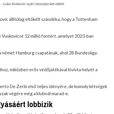
 – Luka Vuskovic nyári távozása két okból
vic állítólag eltökélt szándéka, hogy a Tottenham
 Vuskovicot 12 millió fontért, amelyet 2023-ban
 a német Hamburg csapatának, ahol 28 Bundesliga-
aihoz, miközben erős védőjátékával kivívta helyét a
erto De Zerbi első teljes idényére, de komoly kétségek
dőszak végére még a klubnál marad-e.
yásáért lobbizik