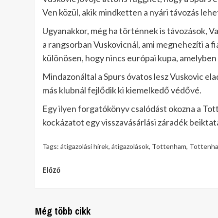
Ven közül, akik mindketten a nyári távozás le
Ugyanakkor, még ha történnek is távozások, V
a rangsorban Vuskovicnál, ami megnehezíti a fi
különösen, hogy nincs európai kupa, amelyben 
Mindazonáltal a Spurs óvatos lesz Vuskovic e
más klubnál fejlődik ki kiemelkedő védővé.
Egy ilyen forgatókönyv csalódást okozna a To
kockázatot egy visszavásárlási záradék beiktat
Tags:
átigazolási hírek
,
átigazolások
,
Tottenham
,
Tottenha
Continue
Előző
Reading
Még több cikk