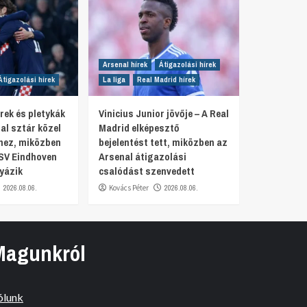
Arsenal hírek
Átigazolási hírek
Átigazolási hírek
La liga
Real Madrid hírek
rek és pletykák
Vinicius Junior jövője – A Real
al sztár közel
Madrid elképesztő
hez, miközben
bejelentést tett, miközben az
SV Eindhoven
Arsenal átigazolási
yázik
csalódást szenvedett
2026.08.06.
Kovács Péter
2026.08.06.
Magunkról
ólunk