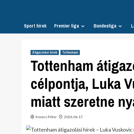
Skip
to
content
Sport hírek
Premier liga
Bundesliga
L
Átigazolási hírek
Tottenham
Tottenham átigazo
célpontja, Luka V
miatt szeretne ny
Kovács Péter
2026.06.17.