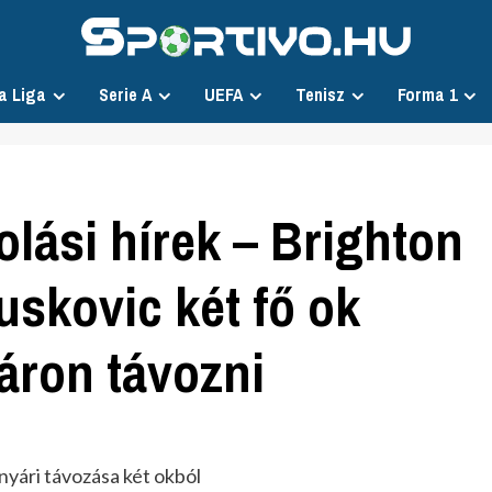
a Liga
Serie A
UEFA
Tenisz
Forma 1
lási hírek – Brighton
uskovic két fő ok
áron távozni