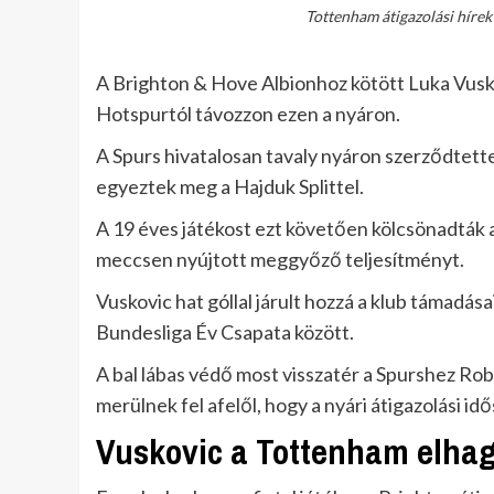
Tottenham átigazolási hírek
A Brighton & Hove Albionhoz kötött Luka Vusko
Hotspurtól távozzon ezen a nyáron.
A Spurs hivatalosan tavaly nyáron szerződtette
egyeztek meg a Hajduk Splittel.
A 19 éves játékost ezt követően kölcsönadták
meccsen nyújtott meggyőző teljesítményt.
Vuskovic hat góllal járult hozzá a klub támadás
Bundesliga Év Csapata között.
A bal lábas védő most visszatér a Spurshez Rob
merülnek fel afelől, hogy a nyári átigazolási i
Vuskovic a Tottenham elhag