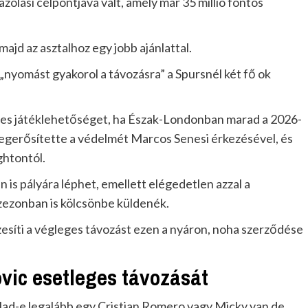
azolási célpontjává vált, amely már 35 millió fontos
majd az asztalhoz egy jobb ajánlattal.
 „nyomást gyakorol a távozásra” a Spursnél két fő ok
res játéklehetőséget, ha Észak-Londonban marad a 2026-
megerősítette a védelmét Marcos Senesi érkezésével, és
ghtontól.
n is pályára léphet, emellett elégedetlen azzal a
ezonban is kölcsönbe küldenék.
íti a végleges távozást ezen a nyáron, noha szerződése
ic esetleges távozását
 elad-e legalább egy Cristian Romero vagy Micky van de