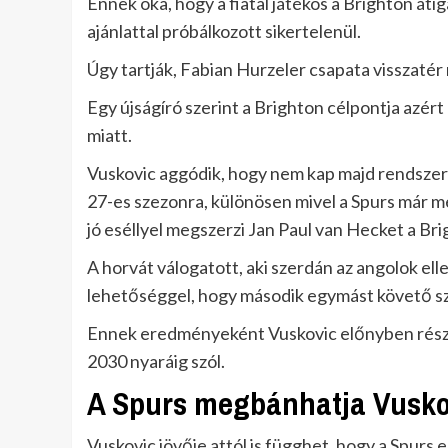
Ennek oka, hogy a fiatal játékos a Brighton átig
ajánlattal próbálkozott sikertelenül.
Úgy tartják, Fabian Hurzeler csapata visszatér 
Egy újságíró szerint a Brighton célpontja azért
miatt.
Vuskovic aggódik, hogy nem kap majd rendsze
27-es szezonra, különösen mivel a Spurs már 
jó eséllyel megszerzi Jan Paul van Hecket a Bri
A horvát válogatott, aki szerdán az angolok elle
lehetőséggel, hogy második egymást követő sz
Ennek eredményeként Vuskovic előnyben részes
2030 nyaráig szól.
A Spurs megbánhatja Vuskov
Vuskovic jövője attól is függhet, hogy a Spurs