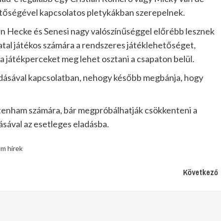
hetőségével kapcsolatos pletykákban szerepelnek.
an Hecke és Senesi nagy valószínűséggel előrébb lesznek
atal játékos számára a rendszeres játéklehetőséget,
a játékperceket meg lehet osztani a csapaton belül.
ladásával kapcsolatban, nehogy később megbánja, hogy
ttenham számára, bár megpróbálhatják csökkenteni a
ásával az esetleges eladásba.
m hírek
Következő