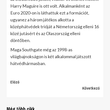
Harry Maguire is ott volt. Alkalmanként az
Euro 2020-on is láthattuk ezt a formációt,
ugyanez a három játékos alkotta a
középhátvédek trióját a Németország elleni 16
közé jutásért és az Olaszország elleni
döntőben.
Maga Southgate még az 1998-as
világbajnokságon is két alkalommal játszott
hátvédhármasban.
Continue
Előző
Következő
Reading
Még több cikk