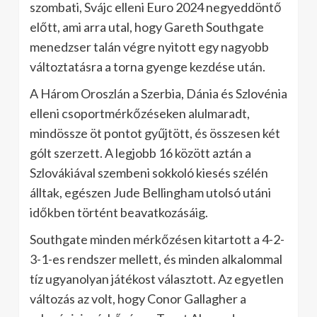
szombati, Svájc elleni Euro 2024 negyeddöntő
előtt, ami arra utal, hogy Gareth Southgate
menedzser talán végre nyitott egy nagyobb
változtatásra a torna gyenge kezdése után.
A Három Oroszlán a Szerbia, Dánia és Szlovénia
elleni csoportmérkőzéseken alulmaradt,
mindössze öt pontot gyűjtött, és összesen két
gólt szerzett. A legjobb 16 között aztán a
Szlovákiával szembeni sokkoló kiesés szélén
álltak, egészen Jude Bellingham utolsó utáni
időkben történt beavatkozásáig.
Southgate minden mérkőzésen kitartott a 4-2-
3-1-es rendszer mellett, és minden alkalommal
tíz ugyanolyan játékost választott. Az egyetlen
változás az volt, hogy Conor Gallagher a