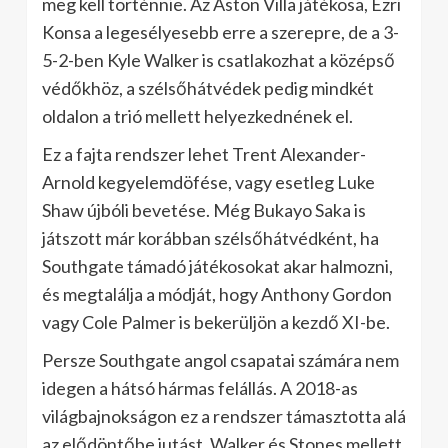
meg kell történnie. Az Aston Villa játékosa, Ezri
Konsa a legesélyesebb erre a szerepre, de a 3-
5-2-ben Kyle Walker is csatlakozhat a középső
védőkhöz, a szélsőhátvédek pedig mindkét
oldalon a trió mellett helyezkednének el.
Ez a fajta rendszer lehet Trent Alexander-
Arnold kegyelemdöfése, vagy esetleg Luke
Shaw újbóli bevetése. Még Bukayo Saka is
játszott már korábban szélsőhátvédként, ha
Southgate támadó játékosokat akar halmozni,
és megtalálja a módját, hogy Anthony Gordon
vagy Cole Palmer is bekerüljön a kezdő XI-be.
Persze Southgate angol csapatai számára nem
idegen a hátsó hármas felállás. A 2018-as
világbajnokságon ez a rendszer támasztotta alá
az elődöntőbe jutást, Walker és Stones mellett