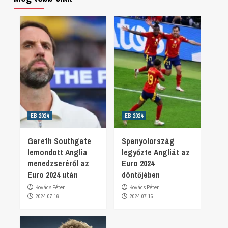
EB 2024
EB 2024
Gareth Southgate
Spanyolország
lemondott Anglia
legyőzte Angliát az
menedzseréről az
Euro 2024
Euro 2024 után
döntőjében
Kovács Péter
Kovács Péter
2024.07.16.
2024.07.15.