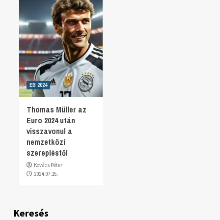
EB 2024
Thomas Müller az
Euro 2024 után
visszavonul a
nemzetközi
szerepléstől
Kovács Péter
2024.07.15.
Keresés