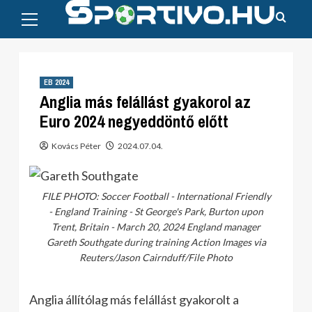
Primary
Skip
Menu
to
content
EB 2024
Anglia más felállást gyakorol az
Euro 2024 negyeddöntő előtt
Kovács Péter
2024.07.04.
FILE PHOTO: Soccer Football - International Friendly
- England Training - St George's Park, Burton upon
Trent, Britain - March 20, 2024 England manager
Gareth Southgate during training Action Images via
Reuters/Jason Cairnduff/File Photo
Anglia állítólag más felállást gyakorolt a