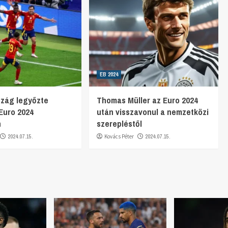
EB 2024
szág legyőzte
Thomas Müller az Euro 2024
 Euro 2024
után visszavonul a nemzetközi
n
szerepléstől
2024.07.15.
Kovács Péter
2024.07.15.