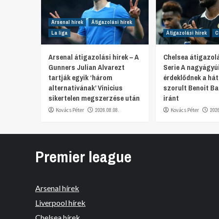
Arsenal hírek
Átigazolási hírek
La liga
Átigazolási hírek
C
Arsenal átigazolási hírek – A
Chelsea átigazolá
Gunners Julian Alvarezt
Serie A nagyágyú
tartják egyik ‘három
érdeklődnek a hát
alternatívának’ Vinicius
szorult Benoit Ba
sikertelen megszerzése után
iránt
Kovács Péter
2026.08.08.
Kovács Péter
202
Premier league
Arsenal hírek
Liverpool hírek
Chelsea hírek