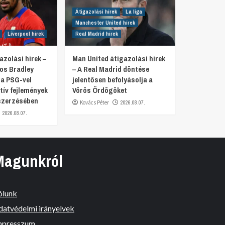
Átigazolási hírek
La liga
Manchester United hírek
Liverpool hírek
Real Madrid hírek
azolási hírek –
Man United átigazolási hírek
tos Bradley
– A Real Madrid döntése
 a PSG-vel
jelentősen befolyásolja a
tív fejlemények
Vörös Ördögöket
szerzésében
Kovács Péter
2026.08.07.
2026.08.07.
Magunkról
ólunk
datvédelmi irányelvek
mpresszum