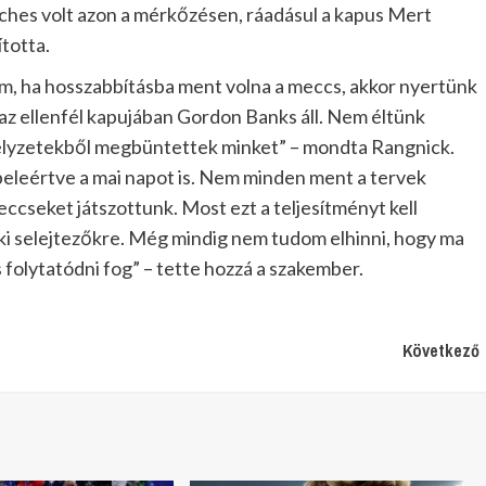
peches volt azon a mérkőzésen, ráadásul a kapus Mert
totta.
, ha hosszabbításba ment volna a meccs, akkor nyertünk
r az ellenfél kapujában Gordon Banks áll. Nem éltünk
 helyzetekből megbüntettek minket” – mondta Rangnick.
eleértve a mai napot is. Nem minden ment a tervek
eccseket játszottunk. Most ezt a teljesítményt kell
ki selejtezőkre. Még mindig nem tudom elhinni, hogy ma
folytatódni fog” – tette hozzá a szakember.
Következő