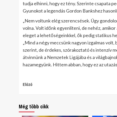
tudja elhinni, hogy ez tény. Szerinte csapata 
Gyunokot a legendás Gordon Bankshez hasonlí
„Nem voltunk elég szerencsések. Úgy gondolom
volna. Volt időnk egyenlíteni, de nehéz, amiko
eleget a lehetőségeinkkel, ők pedig statikus
„Mind a négy meccsünk nagyon izgalmas volt, b
szerint, de érdekes, szórakoztató és intenzív m
átvinnünk a Nemzetek Ligájába és a világbajno
hazamegyünk. Hittem abban, hogy ez az utazás 
Continue
Előző
Reading
Még több cikk