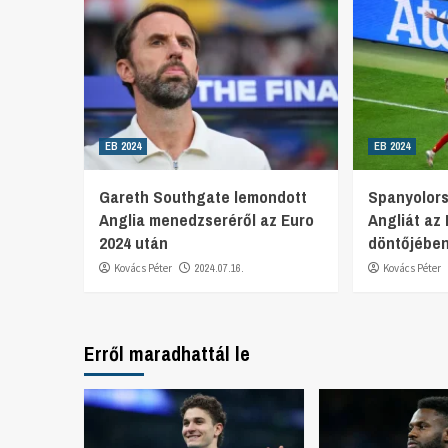
EB 2024
EB 2024
Gareth Southgate lemondott
Spanyolor
Anglia menedzseréről az Euro
Angliát az
2024 után
döntőjébe
Kovács Péter
2024.07.16.
Kovács Péter
Erről maradhattál le