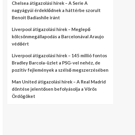
Chelsea átigazolási hírek – A Serie A
nagyágyúi érdeklődnek a háttérbe szorult
Benoit Badiashile iránt
Liverpool átigazolási hírek – Meglepő
kölcsönmegállapodás a Barcelonával Araujo
védőért
Liverpool átigazolási hírek – 145 millió fontos
Bradley Barcola-üzlet a PSG-vel nehéz, de
pozitív fejlemények a szélső megszerzésében
Man United átigazolási hírek – A Real Madrid
döntése jelentősen befolyásolja a Vörös
Ördögöket