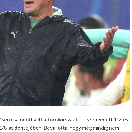
ősen csalódott volt a Törökországtól elszenvedett 1:2-es
 1/8-as döntőjében. Bevallotta, hogy még mindig nem