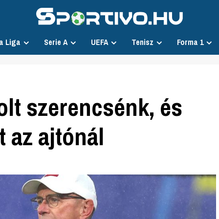
a Liga
Serie A
UEFA
Tenisz
Forma 1
lt szerencsénk, és
 az ajtónál