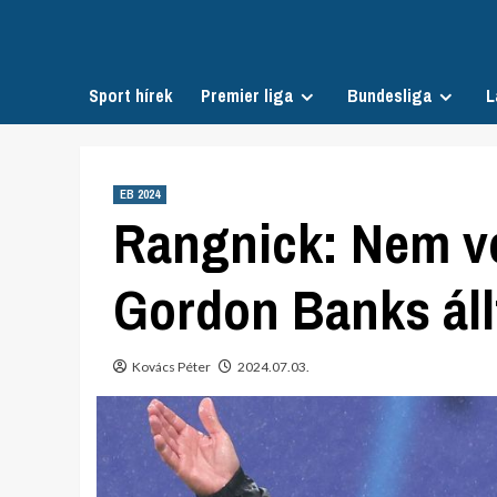
Skip
to
content
Sport hírek
Premier liga
Bundesliga
L
EB 2024
Rangnick: Nem vo
Gordon Banks állt
Kovács Péter
2024.07.03.