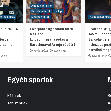
Átigazolási hírek
Barcelona hírek
La liga
helsea hírek
Liverpool hírek
Átigazolási hírek
si hírek – A
Liverpool átigazolási hírek –
Liverpool átig
i
Meglepő
145 millió fon
térbe
kölcsönmegállapodás a
Barcola-üzlet
diashile
Barcelonával Araujo védőért
nehéz, de pozi
a szélső meg
Kovács Péter
2026.08.08.
6.08.08.
Kovács Péter
Egyéb sportok
F1 hírek
R
Tenisz hírek
A
I