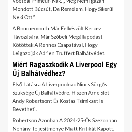
Voetbal Primeur-Nak. „Még Nem Igazán
Mondott Búcsút, De Remélem, Hogy Sikerül
Neki Ott.”
A Bournemouth Már Felkészült Kerkez
Távozására, Már Szóbeli Megállapodást
Kötöttek A Rennes Csapatával, Hogy
Leigazolják Adrien Truffert Balhátvédet.
Miért Ragaszkodik A Liverpool Egy
Új Balhátvédhez?
Első Látásra A Liverpoolnak Nincs Sürgős
Szüksége Új Balhátvédre, Hiszen Arne Slot
Andy Robertsont És Kostas Tsimikast Is
Bevetheti.
Robertson Azonban A 2024-25-Ös Szezonban
Néhány Teljesítménye Miatt Kritikát Kapott,