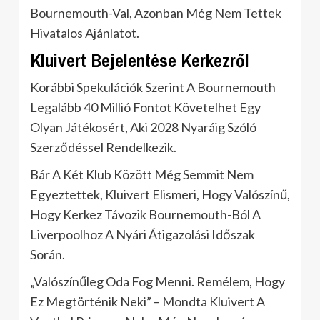
Bournemouth-Val, Azonban Még Nem Tettek
Hivatalos Ajánlatot.
Kluivert Bejelentése Kerkezről
Korábbi Spekulációk Szerint A Bournemouth
Legalább 40 Millió Fontot Követelhet Egy
Olyan Játékosért, Aki 2028 Nyaráig Szóló
Szerződéssel Rendelkezik.
Bár A Két Klub Között Még Semmit Nem
Egyeztettek, Kluivert Elismeri, Hogy Valószínű,
Hogy Kerkez Távozik Bournemouth-Ból A
Liverpoolhoz A Nyári Átigazolási Időszak
Során.
„Valószínűleg Oda Fog Menni. Remélem, Hogy
Ez Megtörténik Neki” – Mondta Kluivert A