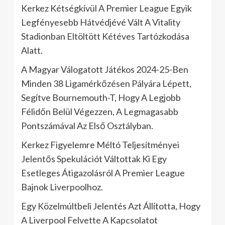
Kerkez Kétségkívül A Premier League Egyik
Legfényesebb Hátvédjévé Vált A Vitality
Stadionban Eltöltött Kétéves Tartózkodása
Alatt.
A Magyar Válogatott Játékos 2024-25-Ben
Minden 38 Ligamérkőzésen Pályára Lépett,
Segítve Bournemouth-T, Hogy A Legjobb
Félidőn Belül Végezzen, A Legmagasabb
Pontszámával Az Első Osztályban.
Kerkez Figyelemre Méltó Teljesítményei
Jelentős Spekulációt Váltottak Ki Egy
Esetleges Átigazolásról A Premier League
Bajnok Liverpoolhoz.
Egy Közelmúltbeli Jelentés Azt Állította, Hogy
A Liverpool Felvette A Kapcsolatot