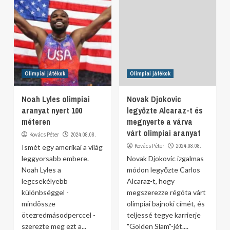
Olimpiai játékok
Olimpiai játékok
Noah Lyles olimpiai
Novak Djokovic
aranyat nyert 100
legyőzte Alcaraz-t és
méteren
megnyerte a várva
várt olimpiai aranyat
Kovács Péter
2024.08.08.
Kovács Péter
2024.08.08.
Ismét egy amerikai a világ
leggyorsabb embere.
Novak Djokovic izgalmas
Noah Lyles a
módon legyőzte Carlos
legcsekélyebb
Alcaraz-t, hogy
különbséggel -
megszerezze régóta várt
mindössze
olimpiai bajnoki címét, és
ötezredmásodperccel -
teljessé tegye karrierje
szerezte meg ezt a...
"Golden Slam"-jét....