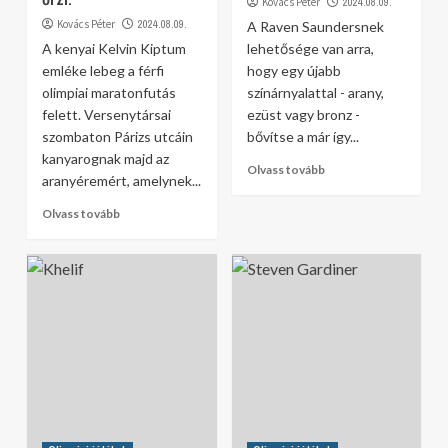
Kovács Péter
2024.08.09.
Kovács Péter
2024.08.09.
A Raven Saundersnek
A kenyai Kelvin Kiptum
lehetősége van arra,
emléke lebeg a férfi
hogy egy újabb
olimpiai maratonfutás
színárnyalattal - arany,
felett. Versenytársai
ezüst vagy bronz -
szombaton Párizs utcáin
bővítse a már így...
kanyarognak majd az
Olvass tovább
aranyéremért, amelynek...
Olvass tovább