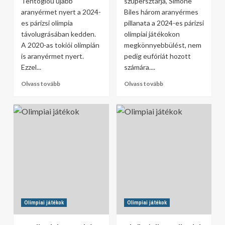
Tentoglou újabb
szupersztárja, Simone
aranyérmet nyert a 2024-
Biles három aranyérmes
es párizsi olimpia
pillanata a 2024-es párizsi
távolugrásában kedden.
olimpiai játékokon
A 2020-as tokiói olimpián
megkönnyebbülést, nem
is aranyérmet nyert.
pedig eufóriát hozott
Ezzel...
számára....
Olvass tovább
Olvass tovább
Olimpiai játékok
Olimpiai játékok