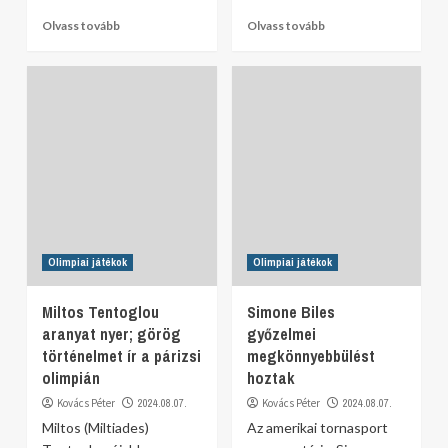
Olvass tovább
Olvass tovább
Olimpiai játékok
Olimpiai játékok
Miltos Tentoglou
Simone Biles
aranyat nyer; görög
győzelmei
történelmet ír a párizsi
megkönnyebbülést
olimpián
hoztak
Kovács Péter
2024.08.07.
Kovács Péter
2024.08.07.
Miltos (Miltiades)
Az amerikai tornasport