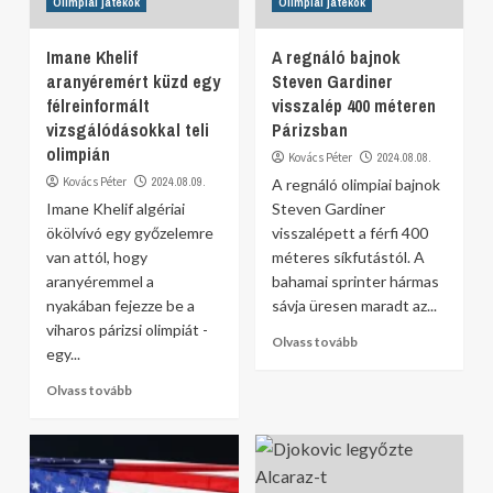
Olimpiai játékok
Olimpiai játékok
Imane Khelif
A regnáló bajnok
aranyéremért küzd egy
Steven Gardiner
félreinformált
visszalép 400 méteren
vizsgálódásokkal teli
Párizsban
olimpián
Kovács Péter
2024.08.08.
Kovács Péter
2024.08.09.
A regnáló olimpiai bajnok
Imane Khelif algériai
Steven Gardiner
ökölvívó egy győzelemre
visszalépett a férfi 400
van attól, hogy
méteres síkfutástól. A
aranyéremmel a
bahamai sprinter hármas
nyakában fejezze be a
sávja üresen maradt az...
viharos párizsi olimpiát -
Olvass tovább
egy...
Olvass tovább