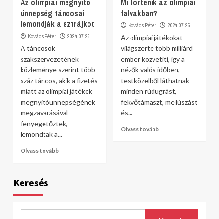
Az olimpiai megnyitó
Mi történik az olimpiai
ünnepség táncosai
falvakban?
lemondják a sztrájkot
Kovács Péter
2024.07.25.
Kovács Péter
2024.07.25.
Az olimpiai játékokat
A táncosok
világszerte több milliárd
szakszervezetének
ember közvetíti, így a
közleménye szerint több
nézők valós időben,
száz táncos, akik a fizetés
testközelből láthatnak
miatt az olimpiai játékok
minden rúdugrást,
megnyitóünnepségének
fekvőtámaszt, mellúszást
megzavarásával
és...
fenyegetőztek,
Olvass tovább
lemondtak a...
Olvass tovább
Keresés