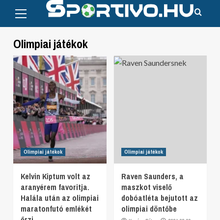
Primary
Skip
Menu
to
content
Olimpiai játékok
Olimpiai játékok
Olimpiai játékok
Kelvin Kiptum volt az
Raven Saunders, a
aranyérem favoritja.
maszkot viselő
Halála után az olimpiai
dobóatléta bejutott az
maratonfutó emlékét
olimpiai döntőbe
őrzi.